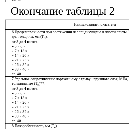
Окончание
таблицы
2
Наименование показателя
6 Предел прочности при растяжении перпендикулярно к пласти плиты,
для толщины, мм (Т
):
н
от 3 до 4 включ.
» 5 » 6 »
» 7 » 13 »
» 14 » 20 »
» 21 » 25 »
» 26 » 32 »
» 33 » 40 »
св. 40
7 Удельное сопротивление нормальному отрыву наружного слоя, МПа, 
толщины, мм (Т
)**:
н
от 3 до 4 включ.
» 5 » 6 »
» 7 » 13 »
» 14 » 20 »
» 21 » 25 »
» 26 » 32 »
» 33 » 40 »
св. 40
8 Покоробленность, мм (Т
)
в