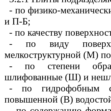
- по
физико
-
механическ
и
П
-
Б
;
- по
качеству
поверхнос
- по
виду
повер
мелкоструктурной
(
М
)
по
- по
степени
обр
шлифованные
(
Ш
)
и
неш
- по
гидрофобным
повышенной
(
В
)
водосто
- по
содержанию
форма