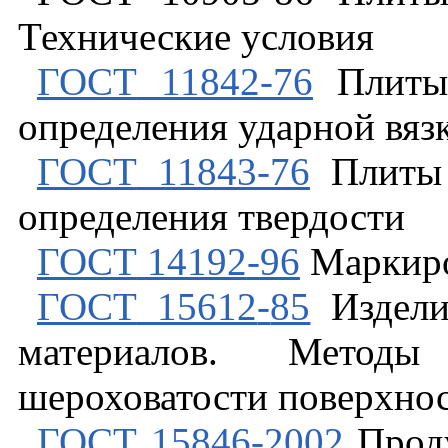
Технические
условия
ГОСТ
11842
-
76
Плиты
определения
ударной
вяз
ГОСТ
11843
-
76
Плиты
определения
твердости
ГОСТ
14192
-
96
Маркир
ГОСТ
15612
-
85
Издел
материалов
.
Методы
шероховатости
поверхно
ГОСТ
15846
-
2002
Прод