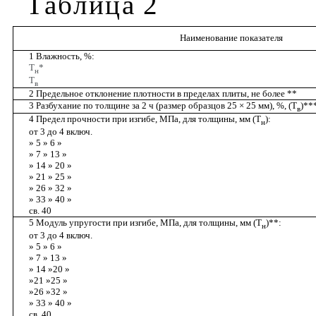
Таблица
2
Наименование показателя
1 Влажность, %:
T
*
н
T
в
2 Предельное отклонение плотности в пределах плиты, не более **
3 Разбухание по толщине за 2 ч (размер образцов 25 ×
25 мм
), %, (Т
)**
в
4 Предел прочности при изгибе, МПа, для толщины, мм (Т
):
н
от 3 до 4 включ.
» 5 » 6 »
» 7 » 13 »
» 14 » 20 »
» 21 » 25 »
» 26 » 32 »
» 33 » 40 »
св. 40
5 Модуль упругости при изгибе, МПа, для толщины, мм (Т
)**:
н
от 3 до 4 включ.
» 5 » 6 »
» 7 » 13 »
» 14 »20 »
»21 »25 »
»26 »32 »
» 33 » 40 »
св. 40