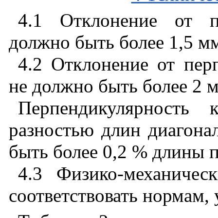
4.1 Отклонение
от
должно
быть
более
1,5
м
4.2 Отклонение
от
пер
не
должно
быть
более
2
Перпендикулярность
разностью
длин
диагона
быть
более
0,2 %
длины
4.3
Физико
-
механическ
соответствовать
нормам
,