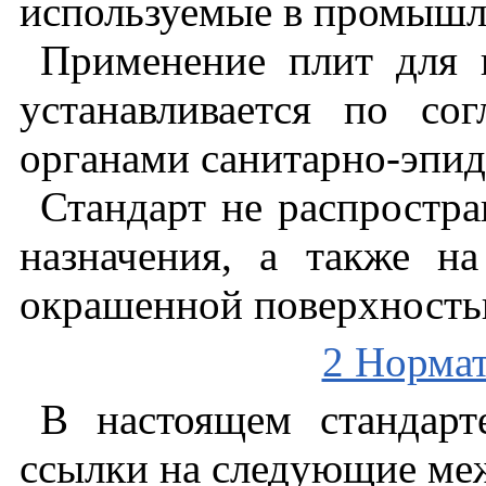
используемые
в
промышл
Применение
плит
для
устанавливается
по
сог
органами
санитарно
-
эпид
Стандарт
не
распростра
назначения
,
а
также
на
окрашенной
поверхност
2 Норма
В
настоящем
стандарт
ссылки
на
следующие
ме