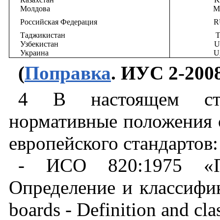
Молдова
M
Российская
Федерация
R
Таджикистан
T
Узбекистан
U
Украина
U
(
Поправка
. ИУС 2-200
4
В
настоящем
с
нормативные
положения
европейского
стандартов
:
- ИСО
820:1975
«
Определение
и
классифи
boards
-
Definition and clas