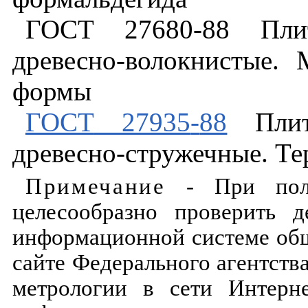
ГОСТ
27680
-
88
Пли
древесно
-
волокнистые
.
формы
ГОСТ
27935
-
88
Пли
древесно
-
стружечные
.
Те
Примечание
-
При
по
целесообразно
проверить
д
информационной
системе
об
сайте
Федерального агентств
метрологии
в
сети
Интерн