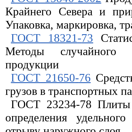
Крайнего
Севера
и
при
Упаковка
,
маркировка
,
тр
ГОСТ
18321
-
73
Стати
Методы
случайного
продукции
ГОСТ
21650
-
76
Средст
грузов
в
транспортных
па
ГОСТ
23234
-
78
Плиты
определения
удельного
отрыву
наружного
слоя