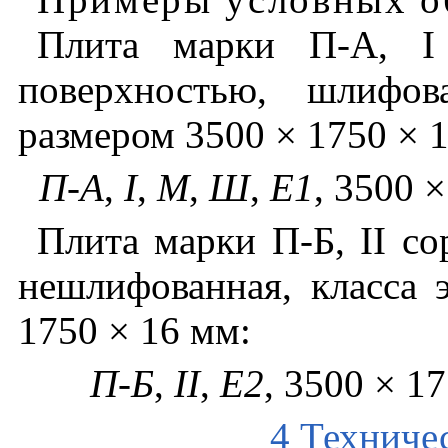
Плита
марки
П
-
А
,
I
поверхностью
,
шлифов
размером
3500
×
1750
×
П
-
А
,
I
,
М
,
Ш
,
Е
1
, 3500
×
Плита
марки
П
-
Б
,
II
со
нешлифованная
,
класса
1750
×
16
мм
:
П
-
Б
,
II
,
Е
2
, 3500
×
17
4 Техниче