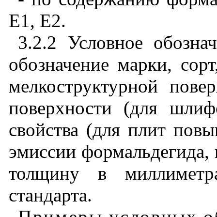
Е
1,
Е
2.
3.2.2
Условное
обозна
обозначение
марки
,
сорт
мелкоструктурной
пове
поверхности
(
для
шлиф
свойства
(
для
плит
повы
эмиссии
формальдегида
,
толщину
в
миллиметр
стандарта
.
Примеры
условных
о