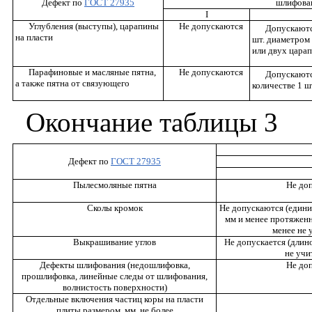
Дефект
по
ГОСТ
27935
шлифова
I
Углубления
(
выступы
),
царапины
Не
допускаются
Допускают
на
пласти
шт
.
диаметром
или двух
цара
Парафиновые
и
масляные
пятна
,
Не
допускаются
Допускают
а
также
пятна от
связующего
количестве
1
ш
Окончание
таблицы
3
Дефект по
ГОСТ
27935
Пылесмоляные пятна
Не до
Сколы кромок
Не допускаются (едини
мм
и менее протяжен
менее не 
Выкрашивание углов
Не допускается (длин
не учи
Дефекты шлифования (недошлифовка,
Не до
прошлифовка, линейные следы от шлифования,
волнистость поверхности)
Отдельные включения частиц коры на пласти
плиты размером, мм, не более