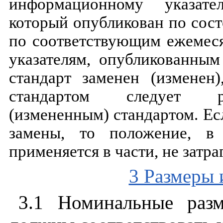
информационному
указате
который
опубликован
по
сос
по
соответствующим
ежемес
указателям
,
опубликованным
стандарт
заменен
(
изменен
стандартом
следует
(
измененным
)
стандартом
.
Ес
замены
,
то
положение
,
в
применяется
в
части
,
не
затр
3 Размеры 
3.1
Номинальные
раз