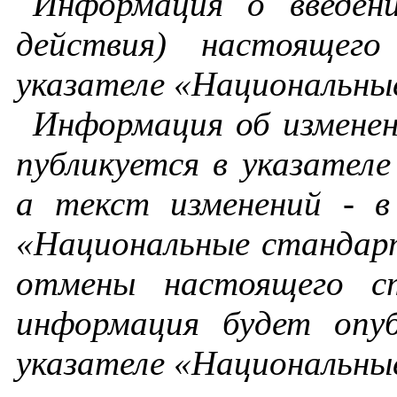
Информация
о
введен
действия
)
настоящего
указателе
«Национальны
Информация
об
измене
публикуется
в
указателе
а
текст
изменений
-
в
«Национальные
стандар
отмены
настоящего
с
информация
будет опуб
указателе
«Национальны