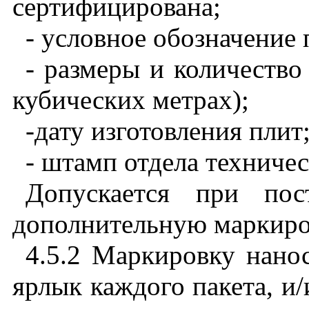
сертифицирована
;
- условное
обозначение
- размеры
и
количество
кубических
метрах
);
-дату
изготовления
плит
- штамп
отдела
техничес
Допускается
при
пос
дополнительную
маркиро
4.5.2
Маркировку
нано
ярлык
каждого
пакета
,
и
/