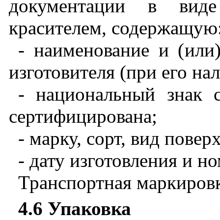
документации
в
виде
красителем
,
содержащую
- наименование
и
(
или
изготовителя
(
при
его
на
- национальный
знак
сертифицирована
;
- марку
,
сорт
,
вид
повер
- дату
изготовления
и
но
Транспортная
маркиров
4.6
Упаковка