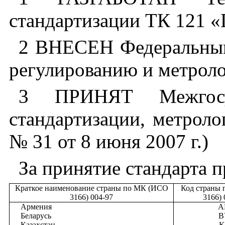
стандартизации
ТК
121
«
2 ВНЕСЕН
Федеральны
регулированию
и
метрол
3 ПРИНЯТ
Межгос
стандартизации
,
метроло
№
31
от
8
июня
2007
г
.)
За
принятие
стандарта
п
Краткое
наименование
страны по
МК
(
ИСО
Код
страны 
3166) 004
-
97
3166) 
Армения
A
Беларусь
B
Казахстан
K