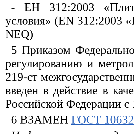
-
EH
312:2003
«Пли
условия
»
(EN 312:2003
«
NEQ)
5 Приказом
Федерально
регулированию
и
метрол
219-
ст
межгосударствен
введен
в
действие
в
каче
Российской
Федерации
с
6 ВЗАМЕН
ГОСТ
10632