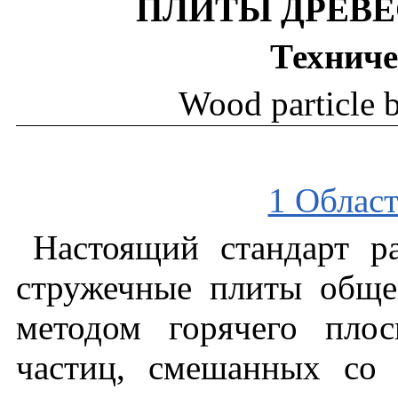
ПЛИТЫ
ДРЕВ
Техниче
Wood particle b
1 Облас
Настоящий
стандарт
р
стружечные
плиты
обще
методом
горячего
плос
частиц
,
смешанных
со