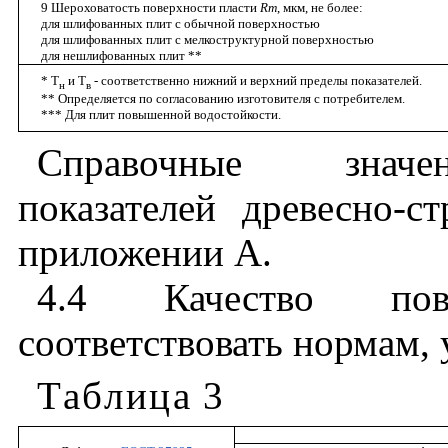
9 Шероховатость поверхности пласти
Rm
,
мкм, не более:
для шлифованных плит с обычной поверхностью
для шлифованных плит с мелкоструктурной поверхностью
для нешлифованных плит **
* Т
и Т
- соответственно нижний и верхний пределы показателей.
н
в
** Определяется по согласованию изготовителя с потребителем.
*** Для плит повышенной водостойкости.
Справочные
значе
показателей
древесно
-
ст
приложении
А
.
4.4
Качество
по
соответствовать
нормам
,
Таблица
3