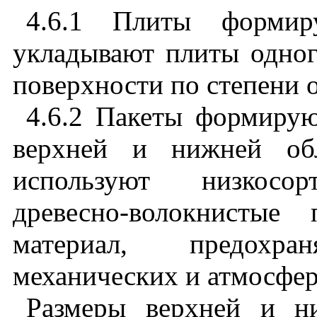
4.6.1 Плиты
формир
укладывают
плиты
одно
поверхности
по
степени
4.6.2 Пакеты
формиру
верхней
и
нижней
об
используют
низкосор
древесно
-
волокнистые
материал
,
предохра
механических
и
атмосфе
Размеры
верхней
и
н