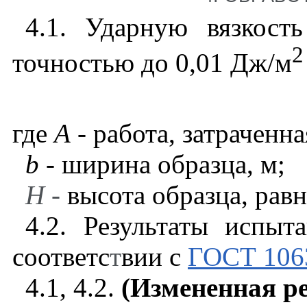
4.1
. Ударную вязкос
2
точностью до 0,01 Дж/м
где
А
-
работа
,
затраченна
b
-
ширина
образца
,
м
;
Н
-
высота
образца
,
равн
4.2
. Результаты испы
соответс
т
вии с
ГОСТ 106
4.1
, 4.2.
(Измененная ре