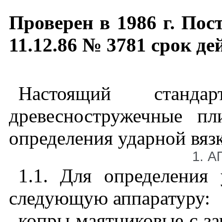
Проверен
в
1986
г
.
Пос
11.12.86
№
3781
срок
де
Настоящий станда
древесностружечные пл
определения ударной вяз
1
. 
1.1
. Для определения 
следующую аппаратуру:
копры маятниковые с
за