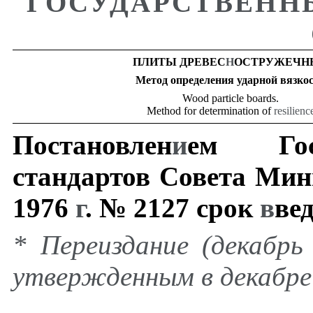
ГОСУДАРСТВЕНН
ПЛИТЫ
ДРЕВЕС
Н
ОСТРУЖЕЧН
Метод
определения
ударной
вязко
Wood particle boards.
Method for determination of
resilienc
Постановлен
и
ем
Го
стандартов
Совета
Мин
1976
г
.
№
2127
срок
в
ве
* Переиздание (декабрь
утвержденным в декабре 