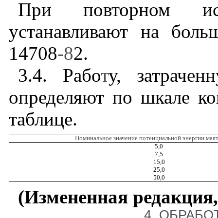
При повторном ис
устанавливают на бол
14708
-8
2.
3.4
. Рабо
т
у, затрачен
определяют по шкале ко
таблице.
Номинальное значение потенциальной энергии мая
5,0
7,5
15,0
25,0
50,0
(Измененная редакция,
4
. ОБРАБО