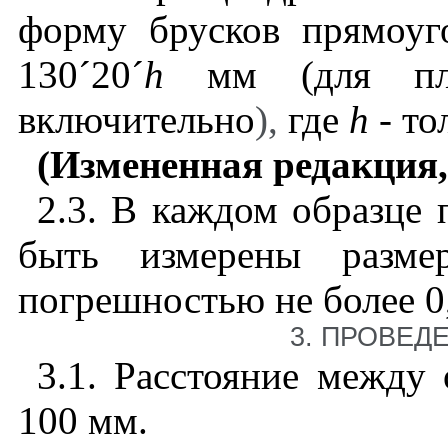
форму брусков прямоуг
130
´
20
´
h
мм (для
п
включительно
),
где
h
-
то
(Измененная редакция,
2.3
. В каждом образце
быть измерены разме
погрешностью не более 0
3
. ПРОВЕД
3.1
. Расстояние между
100 мм.