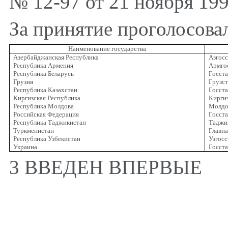
№ 12-97 от 21 ноября 1997
За принятие проголосова
Наименование государства
Азербайджанская Республика
Азгос
Республика Армения
Армго
Республика Беларусь
Госста
Грузия
Грузс
Республика Казахстан
Госста
Киргизская Республика
Кирги
Республика Молдова
Молдо
Российская Федерация
Госст
Республика Таджикистан
Таджи
Туркменистан
Главна
Республика Узбекистан
Узгос
Украина
Госст
3 ВВЕДЕН ВПЕРВЫЕ