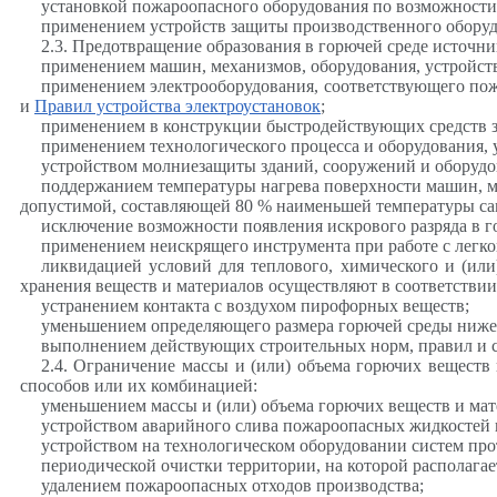
установкой пожароопасного оборудования по возможност
применением устройств защиты производственного оборуд
2.3. Предотвращение образования в горючей среде источн
применением машин, механизмов, оборудования, устройств
применением электрооборудования, соответствующего пож
и
Правил устройства электроустановок
;
применением в конструкции быстродействующих средств 
применением технологического процесса и оборудования,
устройством молниезащиты зданий, сооружений и оборудо
поддержанием температуры нагрева поверхности машин, мех
допустимой, составляющей 80 % наименьшей температуры са
исключение возможности появления искрового разряда в г
применением неискрящего инструмента при работе с лег
ликвидацией условий для теплового, химического и (ил
хранения веществ и материалов осуществляют в соответстви
устранением контакта с воздухом пирофорных веществ;
уменьшением определяющего размера горючей среды ниже 
выполнением действующих строительных норм, правил и с
2.4. Ограничение массы и (или) объема горючих веществ
способов или их комбинацией:
уменьшением массы и (или) объема горючих веществ и ма
устройством аварийного слива пожароопасных жидкостей и
устройством на технологическом оборудовании систем пр
периодической очистки территории, на которой располагае
удалением пожароопасных отходов производства;