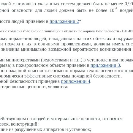
людей с помощью указанных систем должен быть не менее 0,99
-6
арной опасности для людей должен быть не более 10
воздей
ности людей приведен в
приложении 2
*.
ься с согласия головной организации в области пожарной безопасности - ВН
овому поражению людей, находящихся на этих объектах и окру
ами пожара и их вторичными проявлениями, должны иметь си
 значения минимально возможной вероятности возникновения
и министерствами (ведомствами и т.п.) в установленном порядк
зрыва) в пожароопасном объекте приведен в
приложении 3
.
 по пожарной опасности согласно нормам технологического пр
ономически эффективные системы пожарной безопасности,
рной безопасности приведена
приложении 4
.
атериальные ценности, являются:
ействующим на людей и материальные ценности, относятся:
овок, конструкций;
шие из разрушенных аппаратов и установок;