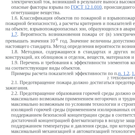
электрический ток, возникший в результате выноса высоко
опасные факторы взрыва по
ГОСТ 12.1.010
, происшедшего
огнетушащие
вещества.
1.6. Классификация объектов по пожарной и взрывопожар
пожарной безопасности), а расчеты критериев и показателей е
на объекте, взрывопожароопасных зон, образующихся в авар
1.7
. Вероятность возникновения пожара от (в) электрич
-6
превышать значения 10
год. Значение величины допустимо
настоящего стандарта. Метод определения вероятности возни
1.8. Методики, содержащиеся в стандартах и других н
конструкций, их облицовок и отделок, веществ, материалов и
1.9. Перечень и требования к эффективности элементов
на соответствующие виды объектов.
Примеры расчета показателей эффективности по п.
п. 1.2
,
1
2. ТРЕБОВАНИ
2.1. Предотвращение пожара должно достигаться предотвр
зажигания.
2.2. Предотвращение образования горючей среды должно 
максимально возможным применением негорючих и трудно
максимально возможным по условиям технологии и строите
изоляцией горючей среды (применением изолированных отсе
поддержанием безопасной концентрации среды в соответс
достаточной концентрацией флегматизатора в воздухе защи
поддержанием температуры и давления среды, при которых
максимальной механизацией и автоматизацией технологич