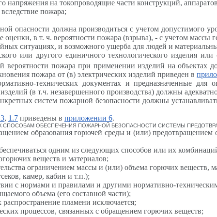
го напряжения на токопроводящие части конструкций, аппаратов,
 вследствие пожара;
ной опасности должна производиться с учетом допустимого ур
е оценки, в т. ч. вероятности пожара (взрыва), - с учетом масс
ийных ситуациях, и возможного ущерба для людей и материальн
еского или другого единичного технологического изделия или
й вероятности пожара при применении изделий на объектах до
кновения пожара от (в) электрических изделий приведен в
прило
ормативно-технических документах и предназначенные для о
 изделий (в т.ч. незавершенного производства) должны адекватн
 конкретных систем пожарной безопасности должны устанавлив
.3
,
1.7
приведены в
приложении 6
.
Я К СПОСОБАМ ОБЕСПЕЧЕНИЯ ПОЖАРНОЙ БЕЗОПАСНОСТИ СИСТЕМЫ ПРЕДОТВР
ащением образования горючей среды и (или) предотвращением о
обеспечиваться одним из следующих способов или их комбинаци
горючих веществ и материалов;
льства ограничением массы и (или) объема горючих веществ, м
ков, камер, кабин и т.п.);
твии с нормами и правилами и другими нормативно-технически
щаемого объема (его составной части);
 распространение пламени исключается;
еских процессов, связанных с обращением горючих веществ;