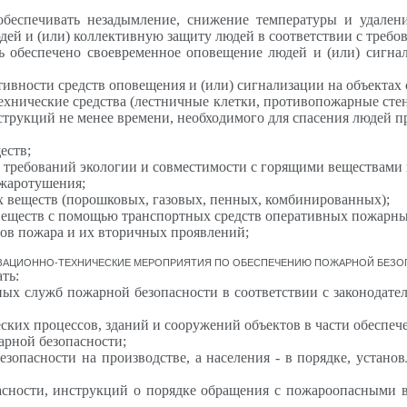
беспечивать незадымление, снижение температуры и удалени
юдей и (или) коллективную защиту людей в соответствии с треб
ь обеспечено своевременное оповещение людей и (или) сигна
ивности средств оповещения и (или) сигнализации на объектах 
 технические средства (лестничные клетки, противопожарные с
струкций н
e
менее времени, необходимого для спасения людей п
еств;
 требований экологии и совместимости с горящими веществами 
ожаротушения;
 веществ (порошковых, газовых, пенных, комбинированных);
веществ с помощью транспортных средств оперативных пожарны
ров пожара и их вторичных проявлений;
ИЗАЦИОННО-ТЕХНИЧЕСКИЕ МЕРОПРИЯТИЯ ПО ОБЕСПЕЧЕНИЮ ПОЖАРНОЙ БЕЗ
ть:
ых служб пожарной безопасности в соответствии с законодат
ских процессов, зданий и сооружений объектов в части обеспеч
арной безопасности;
зопасности на производстве, а населения - в порядке, устан
асности, инструкций о порядке обращения с пожароопасными 