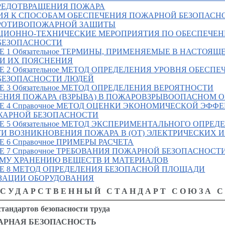
РЕДОТВРАЩЕНИЯ ПОЖАРА
НИЯ К СПОСОБАМ ОБЕСПЕЧЕНИЯ ПОЖАРНОЙ БЕЗОПАСН
РОТИВОПОЖАРНОЙ ЗАЩИТЫ
АЦИОННО-ТЕХНИЧЕСКИЕ МЕРОПРИЯТИЯ ПО ОБЕСПЕЧЕ
БЕЗОПАСНОСТИ
Е 1
Обязательное
ТЕРМИНЫ, ПРИМЕНЯЕМЫЕ В НАСТОЯЩ
 И ИХ ПОЯСНЕНИЯ
Е 2
Обязательное
МЕТОД ОПРЕДЕЛЕНИЯ УРОВНЯ ОБЕСПЕ
БЕЗОПАСНОСТИ ЛЮДЕЙ
Е 3
Обязательное
МЕТОД ОПРЕДЕЛЕНИЯ ВЕРОЯТНОСТИ
НИЯ ПОЖАРА (ВЗРЫВА) В ПОЖАРОВЗРЫВООПАСНОМ О
Е 4
Справочное
МЕТОД ОЦЕНКИ ЭКОНОМИЧЕСКОЙ ЭФФ
ЖАРНОЙ БЕЗОПАСНОСТИ
Е 5
Обязательное
МЕТОД ЭКСПЕРИМЕНТАЛЬНОГО ОПРЕД
И ВОЗНИКНОВЕНИЯ ПОЖАРА В (ОТ) ЭЛЕКТРИЧЕСКИХ 
Е 6
Справочное
ПРИМЕРЫ РАСЧЕТА
Е 7
Справочное
ТРЕБОВАНИЯ ПОЖАРНОЙ БЕЗОПАСНОСТ
МУ ХРАНЕНИЮ ВЕЩЕСТВ И МАТЕРИАЛОВ
Е 8
МЕТОД ОПРЕДЕЛЕНИЯ БЕЗОПАСНОЙ ПЛОЩАДИ
ЗАЦИИ ОБОРУДОВАНИЯ
СУДАРСТВЕННЫЙ СТАНДАРТ СОЮЗА 
тандартов безопасности труда
АРНАЯ БЕЗОПАСНОСТЬ