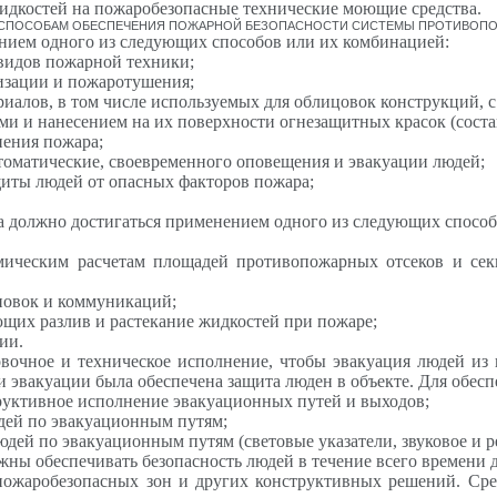
дкостей на пожаробезопасные технические моющие средства.
 К СПОСОБАМ ОБЕСПЕЧЕНИЯ ПОЖАРНОЙ БЕЗОПАСНОСТИ СИСТЕМЫ ПРОТИВОП
ением одного из следующих способов или их комбинацией:
видов пожарной техники;
изации и пожаротушения;
иалов, в том числе используемых для облицовок конструкций, 
и и нанесением на их поверхности огнезащитных красок (соста
ения пожара;
томатические, своевременного оповещения и эвакуации людей;
иты людей от опасных факторов пожара;
га должно достигаться применением одного из следующих спосо
мическим расчетам площадей противопожарных отсеков и сек
новок и коммуникаций;
их разлив и растекание жидкостей при пожаре;
ии.
овочное и техническое исполнение, чтобы эвакуация людей из
и эвакуации была обеспечена защита люден в объекте. Для обес
труктивное исполнение эвакуационных путей и выходов;
дей по эвакуационным путям;
ей по эвакуационным путям (световые указатели, звуковое и ре
жны обеспечивать безопасность людей в течение всего времени 
пожаробезопасных зон и других конструктивных решений. Сре