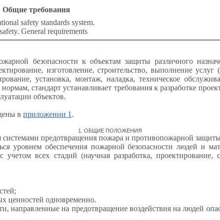
Общие требования
ional safety standards system.
 safety. General requirements
ожарной безопасности к объектам защиты различного назнач
ктирование, изготовление, строительство, выполнение услуг 
ирование, установка, монтаж, наладка, техническое обслужива
 нормам, стандарт устанавливает требования к разработке прое
плуатации объектов.
едены в
приложении 1
.
1. ОБЩИЕ ПОЛОЖЕНИЯ
ся системами предотвращения пожара и противопожарной защит
ься уровнем обеспечения пожарной безопасности людей и ма
 учетом всех стадий (научная разработка, проектирование, 
стей;
ых ценностей одновременно.
и, направленные на предотвращение воздействия на людей опа