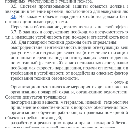
пожарных, участвующих в тушении пожара.
3.5. Система противодымной защиты объектов должна о
эвакуации в течение времени, достаточного для эвакуации л
3.6
. На каждом объекте народного хозяйства должно быт
организационными средствами.
Перечень и обоснование достаточности для целевой эффект
3.7. В зданиях и сооружениях необходимо предусмотреть
т.п.), имеющие устойчивость при пожаре и огнестойкость кон
3.8. Для пожарной техники должны быть определены:
быстродействие и интенсивность подачи огнетушащих вещ
допустимые огнетушащие вещества (в том числе с позиции
источники и средства подачи огнетушащих веществ для п
нормативный (расчетный) запас специальных огнетушащих
необходимая скорость наращивания, подачи огнетушащих 
требования к устойчивости от воздействия опасных факто
требования техники безопасности.
4. ОРГАН
Организационно-технические мероприятия должны включа
организацию пожарной охраны, организацию ведомственн
Советов депутатов трудящихся;
паспортизацию веществ, материалов, изделий, технологиче
привлечение общественности к вопросам обеспечения пож
организацию обучения работающих правилам пожарной бе
объектов пребывания людей;
разработку и реализацию норм и правил пожарной безоп
режима и действиях людей при возникновении пожара;