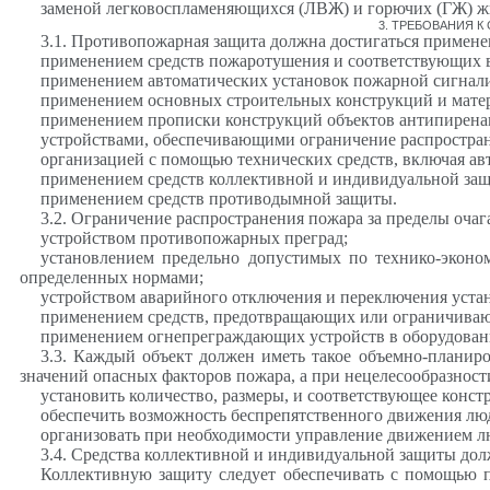
заменой легковоспламеняющихся (ЛВЖ) и горючих (ГЖ) жи
3. ТРЕБОВАНИЯ
3.1. Противопожарная защита должна достигаться примен
применением средств пожаротушения и соответствующих 
применением автоматических установок пожарной сигнал
применением основных строительных конструкций и матер
применением прописки конструкций объектов антипиренам
устройствами, обеспечивающими ограничение распростран
организацией с помощью технических средств, включая ав
применением средств коллективной и индивидуальной защ
применением средств противодымной защиты.
3.2. Ограничение распространения пожара за пределы оча
устройством противопожарных преград;
установлением предельно допустимых по технико-эконо
определенных нормами;
устройством аварийного отключения и переключения уста
применением средств, предотвращающих или ограничивающ
применением огнепреграждающих устройств в оборудован
3.3. Каждый объект должен иметь такое объемно-планир
значений опасных факторов пожара, а при нецелесообразност
установить количество, размеры, и соответствующее конс
обеспечить возможность беспрепятственного движения лю
организовать при необходимости управление движением люд
3.4. Средства коллективной и индивидуальной защиты дол
Коллективную защиту следует обеспечивать с помощью 