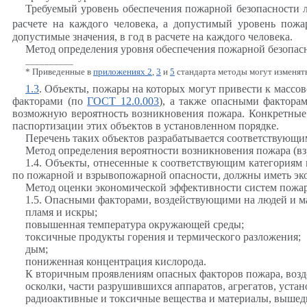
Требуемый уровень обеспечения пожарной безопасности 
расчете на каждого человека, а допустимый уровень пож
допустимые значения, в год в расчете на каждого человека.
Метод определения уровня обеспечения пожарной безопас
__________
* Приведенные в
приложениях 2
,
3
и
5
стандарта методы могут изменят
1.3
. Объекты, пожары на которых могут привести к масс
факторами (по
ГОСТ 12.0.003
), а также опасными фактор
возможную вероятность возникновения пожара. Конкретные
паспортизации этих объектов в установленном порядке.
Перечень таких объектов разрабатывается соответствующим
Метод определения вероятности возникновения пожара (в
1.4. Объекты, отнесенные к соответствующим категориям
по пожарной и взрывопожарной опасности, должны иметь эк
Метод оценки экономической эффективности систем пожа
1.5. Опасными факторами, воздействующими на людей и м
п
ламя и искры;
повышенная температура окружающей среды;
токсичные продукты горения и термического разложения;
дым;
пониженная концентрация кислорода.
К вторичным проявлениям опасных факторов пожара, возд
осколки, части разрушившихся аппаратов, агрегатов, устан
радиоактивные и токсичные вещества и материалы, вышед