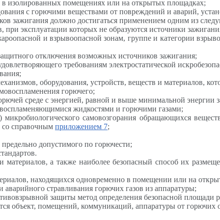
и в изолированных помещениях или на открытых площадках;
ования с горючими веществами от повреждений и аварий, уста
иков зажигания должно достигаться применением одним из след
, при эксплуатации которых не образуются источники зажигани
ароопасной и взрывоопасной зонам, группе и категории взрыво
защитного отключения возможных источников зажигания;
 удовлетворяющего требованиям электростатической искробезоп
вания;
анизмов, оборудования, устройств, веществ и материалов, кото
мовоспламенения горючего;
орючей среде с энергией, равной и выше минимальной энергии 
ковоспламеняющимися жидкостями и горючими газами;
и) микробиологического самовозгорания обращающихся веществ
и со справочным
приложением 7
;
предельно допустимого по горючести;
тандартов.
 и материалов, а также наиболее безопасный способ их разме
териалов, находящихся одновременно в помещении или на откры
 аварийного стравливания горючих газов из аппаратуры;
отивовзрывной защиты метод определения безопасной площади 
тся объект, помещений, коммуникаций, аппаратуры от горючих от