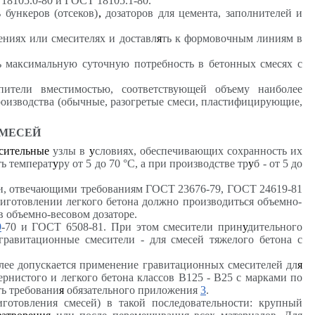
18105.0-80 и ГОСТ 18105.1-80.
 бункеров (отсеков)
,
дозаторов для цемента, заполнителей и
ниях или смесителях и доставл
я
ть к формовочным линиям в
 максимальную суточную потребность в бетонных смесях с
ители вместимостью, соответствующей объему наиболее
роизводства (обычные, разогретые смеси, пластифицирующие,
СМЕСЕЙ
сительные
узлы в
у
словиях, обеспечивающих сохранность их
ть температ
у
ру от 5 до 70 °С, а при производстве тр
у
б - от 5 до
и, отвечающими требованиям ГОСТ 23676-79,
ГОСТ 24619-81
иготовлении легкого бетона должно производиться объемно-
в объемно-весовом дозаторе.
9
-70 и ГОСТ 6508-81. При этом смесители прин
у
дительного
равитационные смесители - для смесей тяжелого бетона с
лее допускается применение гравитационных смесителей дл
я
рнистого и легкого бетона классов В125 - В25 с марками по
ь требовани
я
обязательного приложения
3
.
готовления смесей) в такой последовательности: крупный