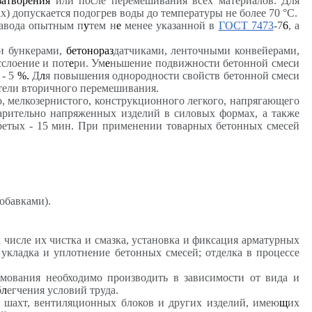
затворения
или после перемешивания всех материалов. Для
ах) допускается подогрев воды до температуры не более 70 °С.
завода опытным п
у
тем н
е
менее указанной в
ГОСТ 7473
-7
6
, а
и бункерами,
бетонораз
датчиками, ленточными конвейерами,
слоение и пот
е
ри. Ум
е
ньшение подвижности бетонной смеси
 - 5
%.
Д
л
я повышения однородности свойств бетонной смеси
тели вторичного перемешивания.
о, мелкозернистого, конструкционного легкого, напрягающего
арительно напряженных изделий в силовых формах, а также
гретых - 15 мин. При применении товарных бетонных смесей
обавками).
числе их чистка и смазка, установка и фиксация арматурных
укладка и уплотнение бетонных смесей; отделка в процессе
ования необходимо производить в зависимости от вида и
б
л
егчения условий труда.
 шахт, вентиляционных блоков и других изделий, имею
щ
их