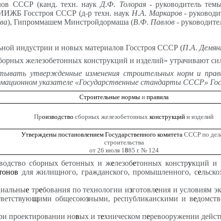
в СССР (канд. техн. наук
Д
.
Ф
.
Толорая
- руководитель темы
НИИЖБ Госстроя СССР (д-р техн. наук
Н
.
А
.
Маркаров
- руководи
ва
), Гипроммашем Минстройдормаша (
В
.
Ф
.
Павлов
- руководите
индустрии и новых материалов Госстроя СССР (
П
.
А
.
Демян
борных железобетонных конструкций и изделий» утрачивают сил
тывать
утвержденные
изменения
строительных
норм
и
прав
мационном
указателе
«Государственные
стандарты
СССР»
Го
Строительные
нормы
и
правила
Пр
оизводство
сборных железобетонных
конструкций
и изделий
Утверждены постановлением Государственного комитета
СССР по дел
строительства
от 26 июля 1
8
85 г. № 124
водство сборных бетонных и ж
е
лезоб
е
тонных констр
у
кций и 
тонов
для жилищного, гражданского, промышленного, с
е
льско
циальны
е
тр
е
бования по технологии и
з
готовл
е
ния и условиям э
ветствую
щ
ими общесою
з
ными, республиканскими и в
е
домст
при проектировании но
в
ых и т
е
хническом п
е
ревооружении дейст