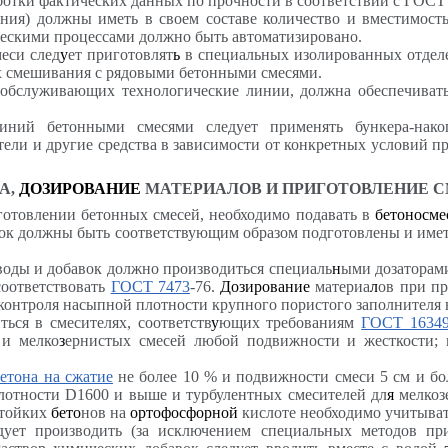
аботки фактических данных по прочности в соответствии с ГОСТ 
ния) должны иметь в своем составе количество и вместимость
ческими процессами должно быть автоматизировано.
еси след
у
ет приготовлят
ь
в специальных изолированных отделе
х смешивания с рядовыми бетонными смесями.
 обслуживающих технологические линии, должна обеспечивать
ний бетонными смесями следует применять бункера-накоп
ели и другие средства в зависимости от конкретных условий п
А,
ДОЗИРОВАНИЕ
МАТЕРИАЛОВ И ПРИГОТОВЛЕНИЕ 
готовлении бетонных смесей, необходимо подавать в
бетоносме
авок должны быть соответствующим образом подготовлены и име
оды и добавок должно производиться специаль
н
ыми дозаторам
оответствовать
ГОСТ 7473
-76.
Дозирование
материа
л
ов при пр
 контроля насыпной плотности крупного пористого заполнителя 
ься в смесителях, соответств
у
ющих требованиям
ГОСТ 1634
и мелко
з
ернистых смесей любой подвижности и жесткости; г
етона на сжатие
не более 10 % и подвижности смеси 5 см и бо
плотности
D
1600 и выше и турбулентных смесителей дл
я
мелкозе
стойких
бето
нов на
ортофосфорной
кислоте необходимо учитыват
дует производить (за исключением специальных методов при