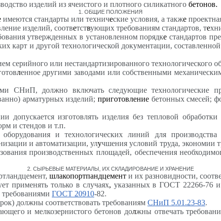
водство изделий из ячеистого и плотного силикатного
бетонов.
1
. ОБЩИЕ ПОЛОЖЕНИЯ
е
имеются стандарты или технич
е
ские условия, а такж
е
проектная
вление изделий, соотв
е
тст
в
ующих требованиям стандартов, т
е
хн
бования утвержденных в установленном порядк
е
стандартов пре
ких карт и другой технологической документации, составленно
нием серийного или нестандартизированного технологического 
готов
л
енное другими заводами или собственными механическим
ими СНиП, должно включать следующие технологические про
ванно) арматурных изделий;
приготовление
бетонных смесей; фо
ии допускается изготовлять изделия без тепловой обработк
рм и стендов и т.п.
оборудования и технологических линий для производства 
низации и автоматизации, ул
у
чшения условий труда, экономии т
зования производственных площадей, обеспечения необходимог
2
. СЫРЬЕВЫЕ МАТЕРИАЛЫ, ИХ СКЛАДИРОВАНИЕ И ХРАНЕНИЕ
ортландцемент,
шлакопортпандцемент
и их разновидности, соот
ет применять только в случаях
,
указанных в ГОСТ 22266-76 и
с требованиями
ГОСТ 20910
-82.
арок) должны соответствовать требованиям
СНиП 5.01.23-83
.
ающего и мелкозернистого бетонов до
л
жны отвечать требован