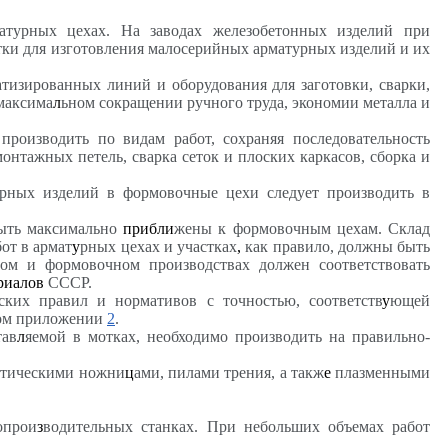
атурных цехах. На заводах железобетонных изделий при
стки для изготовления малосерийных арматурных изделий и их
изированных линий и оборудования для заготовки, сварки,
максима
л
ьном сокращении ручного труда, экономии металла и
роизводить по видам работ, сохраняя последовательность
нтажных петель, сварка сеток и плоских каркасов, сборка и
урных изделий в формовочные цехи следует производить в
быть максимально
прибли
жены к формовочным цехам. Склад
от в армат
у
рных цехах и участках
,
как правило, должны быть
ом и формовочном производствах должен соответствовать
риалов
СССР.
ких правил и нормативов с точностью, соответств
у
ющей
ьном приложении
2
.
тав
л
яемой в мотках, необходимо производить на правильно-
атическими ножни
ц
ами, пилами трения, а такж
е
плазменными
опрои
з
водительных станках. При небольших объемах работ