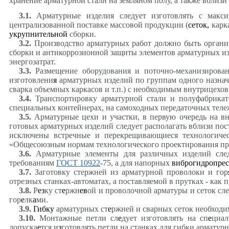
хранение арматурной стали на земляном полу, а также вблиз
3.1
.
Арматурные изделия следует изготовлять с макси
централизованной поставке массовой продукции (
сеток,
карка
укрупнительной
сборки.
3.2
.
Производство арматурных работ должно быть организ
сборки и антикоррозионной защиты элементов арматурных из
энергозатрат.
3.3
.
Размещение оборудования и поточно-механизированн
изготовлени
я
арматурных изделий по группам одного назначе
сварка объемных каркасов и т.п.) с необходимым внутрицех
3.4
.
Транспортировку арматурной стали и полуфабрикато
специальных контейнерах, на самоходных передаточных тележ
3.5
.
Арматурные цехи и участки, в первую очередь на в
готовых арматурных изделий следует располагать вблизи по
исключены встречные и перекрещивающиеся технологичес
«Общесоюзным нормам технологического проектирования пр
3.6
.
Арматурные элементы для различных изделий следу
требованиям
ГОСТ 10922
-75, а для напорных
виброгидропре
3.7
.
Заготовку стержней из арматурной проволоки и гор
отрезных станках-автоматах, а поставляемой в прутках - как
3.8
.
Р
ез
ку ст
е
ржн
ев
ой и проволочной арматуры и сеток сл
гор
е
лк
а
ми.
3.9
.
Гибку
арматурных ст
е
ржней и сварных сеток необходи
3.10
.
Монтажные петли сл
е
дует изготовлять на сп
е
циал
допуска
е
тся и
з
готовлять петли на станках для гибки арматур