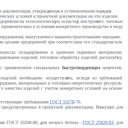
 документация, утвержд
е
нная в установленном порядк
е
.
ических условий и проектной документации на эти изделия.
дприятия на технологическ
у
ю оснастк
у
, инструм
е
нт, типовые
й применительно к условиям конкретного производства и виду
оборудования, выпускаемого машиностроительными заводами.
и цехами предприятий при соответствии его стандартам или
цессы: складирование и хранение сырьевых материалов;
рмование изделий; тепловую обработку изделий; распалубку,
и с применением специальных
быстротвердеющих
цементов,
изделий необходимо осуществл
я
ть, исходя из требований
рудовых, материальных и топливно-энергетических ресурсов,
о качества изделий с учетом конкретных условий на основе
ветствующие требованиям
ГОСТ 10178
-76.
 предусмотренных в проектной документации. Вяжущие для
иям ГОСТ 10268-80,
д
ля легкого бетона -
ГОСТ 25820-83
, для