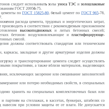
тонов следует использоват
ь
з
олы
уноса ТЭС
и
золошлаковые
бованиям ГОСТ 2095
6
-75.
цементы по
ГОСТ 15825-80
, б
е
лый цемент по
ГОСТ 965
-78,
7.
сниж
е
ния расхода цемента, трудовых и энергетических затрат,
т производить в соответствии с рекоменд
у
емым приложением
готовления
высокоподвижных
и литых бетонных смесей;
егких бетонов: воздухововлекающие и
пластифицирующе-
тонных смесей.
елия должны соответствовать стандартам или техническим
и, каркасы, закладные и другие арматурные изделия должны
азгр
у
зку и транспортирование цемента след
у
ет осуществлять
товыми покрытиями, а также вблизи материалов, выделяющих
.
овиях, исключающих засорение или смешивание заполнителей
 замерзание или потерю необходимых свойств, в специальных
одимо хранить на специальных комплектовочных базах или
и партиям на стеллажах, в кассетах, бункерах, штабелях со
 навесом при условии защиты ее от влаги. Не допускается