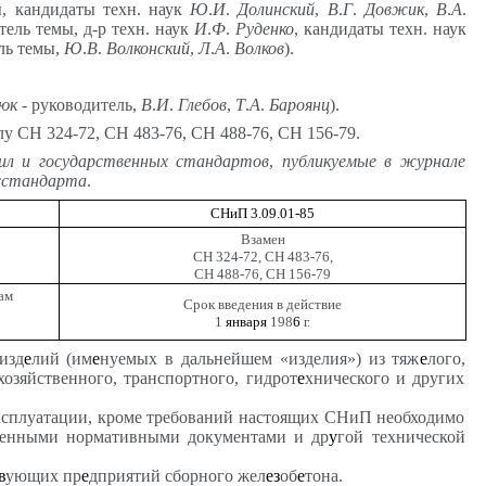
, кандидаты техн. наук
Ю
.
И
.
Долинский
,
В
.
Г
.
Довжик
,
В
.
А
.
тель темы, д-р техн. наук
И
.
Ф
.
Руденко
, кандидаты техн. наук
ль темы,
Ю
.
В
.
Волконский
,
Л
.
А
.
Волков
).
юк
- руководитель,
В
.
И
.
Глебов
,
Т
.
А
.
Бароянц
).
у СН 324-72, СН 483-76, СН 488-76, СН 156-79.
ил
и
государственных
стандартов
,
публикуемые
в
журнале
сстандарта
.
СНиП 3.09.01-85
Взамен
СН 324-72, СН 483-76,
СН 488-76, СН 156-79
ам
Срок введения в действие
1
января
198
6
г.
изд
е
лий (им
е
нуемых в дальнейшем «изделия») из тяж
е
лого,
хозяйственного, транспортного, гидрот
е
хнического и других
ксплуатации, кроме требований настоящих СНиП необходимо
венными нормативными документами и др
у
гой технической
в
ующих пр
е
дприятий сборного жел
ез
об
е
тона.