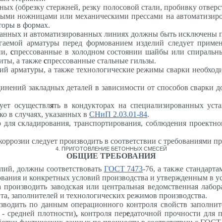
ых (обрезку стержней, резку полосовой стали, пробивку отверст
ми ножницами или механическими прессами на автоматизиров
торы в формах.
ванных и автоматизированных линиях должны быть исключены п
гаемой арматуры перед формованием изделий следует примен
ии,
с
прессованные в холодном состоянии шайбы или спиральн
иты, а также
с
прессованные стальные гильзы.
й арматуры, а также технологические режимы сварки необход
нений закладных деталей в зависимости от способов сварки 
ует осуществл
я
ть в кондукторах на специализированных уст
ко в случаях, указанных в
СНиП 2.03.01-84
.
 для складирования, транспортирования, соблюдения проектно
оррозии следует производить в соответствии с требованиями п
4
. ПРИГОТОВЛЕНИЕ БЕТОННЫХ СМЕСЕЙ
ОБЩИЕ ТРЕБОВАНИЯ
елий, должны соответствовать
ГОСТ 7473
-76, а также стандарта
ования и конкретных условий производства и утвержденным в у
а производить заводская или центральная ведомственная лабор
та, заполнителей и технологических режимов производства.
зводить по данным операционного контроля свойств заполните
 - средней плотности)
,
контроля пер
е
даточной прочности для 