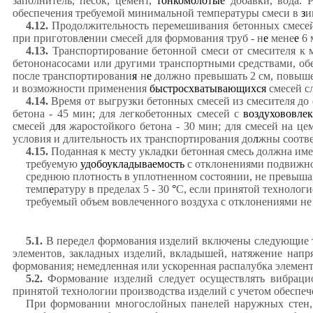
заполнитель, песок, цемент,
тонкомолотые
добавки, вода. 
обеспечения требуемой минимальной температуры смеси в
з
и
4.12
.
Продолжительность перемешивания бетонных смесе
при приготовл
е
нии смесей для формования труб - н
е
мене
е
6 
4.13
.
Транспортирование бетонной смеси от смесителя к 
бетононасосами или другими транспортными средствами, о
после транспортировани
я
н
е
должно превышать 2 см, повыш
и возможности применения
быстросхватывающихся
смесей с
4.14
.
Время от выгрузки бетонных смесей из смесителя до 
бетона - 45 мин; для легкобетонных смесей с
воздухововл
смесей д
л
я жаростойкого бетона - 30 мин; для смесей на 
условия и длительность их транспортирования до
л
жны соотв
4.15
.
Поданная к месту укладки бетонная смесь должна име
требуемую
удобоукладываемость
с отклонениями подвижнос
среднюю плотность в уплотненном состоянии, не превы
темп
е
ратуру в пределах 5 - 30
°
С, если принятой технологи
требуемый объем вовлеченного воздуха с отклонениями не
5.1
.
В передел формования изделий включены следующие те
элементов, закладных изделий, вкладышей, натяжение напр
формования; немедленная или ускоренная распалубка элемен
5.2
.
Формование изделий следует осуществлять вибраци
принятой технологии производства изделий с учетом обеспеч
При формовании многослойных панелей наружных стен, 