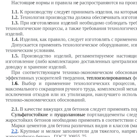
Настоящи
е
нормы и правила н
е
распространяются на произ
1.1
.
К производству следу
е
т принимать и
з
делия, на которы
1.2
.
Технология производства должна обесп
е
чивать изгото
1.3
.
При и
з
готовл
е
нии изд
е
лий необходимо соблюдать тре
технологические процессы, а также требования технологичес
изделий.
1.4
.
Изделия, как правило, следует изготовлять с примене
Допускается применять технологическое оборудование, из
техническим условиям.
1.5
.
Производство изделий, регламентируемое настоящ
изготовление (либо комплектацию доставленных централизо
доводку и хранение изделий.
При соответствующем технико-экономическом обоснован
эффективных ускорителей твердения,
теплоизолированных
фо
1.
6
.
Выбор и применение технологических процессов, 
максимального сокращения ручного труда, комплексной меха
исключения отходов или их утилизации, наилучшего исполь
технико
-
экономических обоснований.
2.1
.
В качестве вяжущих для бетонов следует применять п
Сульфатостойкие
и
пуццолановые
портландцементы следу
жаростойких бетонов необходимо применять в соответствии 
Марки цементов для бетона различных видов и классов (м
2.2
.
Крупные и мелкие заполнители для тяжелого, напряг
жаростойкого бетона - ГОСТ 20955-75.