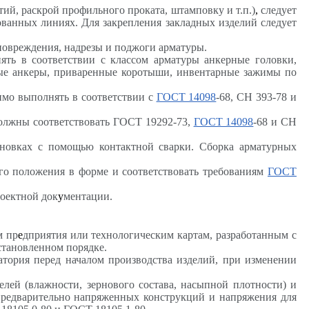
ий, раскрой профильного проката, штамповку и т.п.)
,
следует
анных линиях. Для закрепления закладных изделий следует
овреждения, надрезы и поджоги арматуры.
ять в соответствии с классом арматуры анкерные головки,
ые анкеры, приваренные коротыши, инвентарные зажимы по
имо выполнять в соответствии с
ГОСТ 14098
-68, СН 393-78 и
должны соответствовать ГОСТ 19292-73,
ГОСТ 14098
-68 и СН
ановках с помощью контактной сварки. Сборка арматурных
го положения в форме и соответствовать требованиям
ГОСТ
роектной док
у
ментации.
м пр
е
дприятия или технологическим картам, разработанным с
становленном порядке.
атория перед началом производства изделий, при изменении
лей (влажности, зернового состава, насыпной плотности) и
предварительно напряженных конструкций и напряжения для