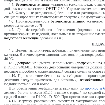
напрягающего бетона, а также на основе статистической обр
4.4
.
Бетоносмесительные
установки (секции, цехи, отделе
добавок в соответствии с
ОНТП
7
-
80. Управление технологи
4.5
.
Фактурные (отделочные) бетонные или растворные см
специализированных транспортных средствах, не допуская и
4.
6
.
Производительность
бетоносмесительных
установок,
резервом не менее 20
%.
4.7
.
Для бесперебойного обеспечения формовочных ли
крупногабаритных изделий, лок
а
льные или вторичные смесит
воздухововлекающие
добавки и т.п.)
.
ПОДАЧ
4.8
.
Цемент, заполните
л
и, добавки, применяемые при при
качества. В зимнее время заполнители, вода и растворы доб
40 °С.
4.9
.
Дозирование
цемента, заполнителей
(пофракционно),
в
и ГОСТ 9483-81. Точность
дозирования
материалов должна с
весовым способом с корректировкой состава смеси на основе
4.10
.
Приготовление бетонных смес
е
й должно производит
действия следует применять для бетонных,
легкобетонных
подвижностью 5 см и более.
При обеспечении коэффициента вариации по
прочности б
легкого бетона классов В12,5 и выше с маркой по средней 
средней плотности D1200 - D1500. При приготовлении жаро
4.11
.
Загрузку работаю
щ
его смесителя материалами сле