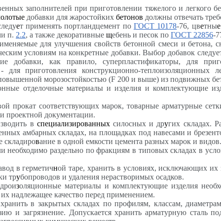
венных заполнителей при приготовлении тяжелого и легкого бе
олотые
добавки для жаростойких
бетонов
должны отвечать тре
следу
е
т применять портландцемент по
ГОСТ 10178
-76, цв
е
тны
е
ми п.
2.2
, а также декоративные
щ
ебень и песок по
ГОСТ 22856
-7
меняемые для улучшения свойств бетонной смеси и бетона, 
ическим условиям на конкретные добавки. Выбор добавок следуе
ие добавки, как правило, суперпластификаторы, для при
 для приготовления конструкционно-теплоизоляционных л
 повышенной морозостойкостью (
F
200 и выше) из подвижных бе
нные отделочные материалы и изделия и комплектующие изд
вой прокат соответствующих марок, товарные арматурные сетк
 и проектной документации.
изводить в
специализированных
силосных и др
у
гих складах. Р
менных амбарных складах, на площадках под навесами и брезен
е складиро
в
ание в одной емкости цемента разных марок и видов
и необходимо раздельно по фракциям в типовых складах в усл
завод в герметич
н
ой таре, хранить в условиях, исключающих их
ки тр
у
бопроводов и удаления нерастворимых осадков.
дрои
з
оляционные материалы и комплектующие изделия необх
 их надлежащее качество перед применением.
ранить в закрытых складах по профилям, классам, диаметрам 
ию и загрязнение. Допускается хранить арматурную сталь под