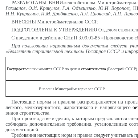
РАЗРАБОТАНЫ ВНИИжелезобетоном Минстройматериало
Рахманов
,
О
.
И
.
Крикунов
,
Г
.
А
.
Объещенко
,
Ю
.
И
.
Воронов
), 
Н
.
Н
.
Куприянов
,
И
.
М
.
Дробященко
,
А
.
Л
.
Ционский
,
А
.
П
.
Тарасо
ВНЕСЕНЫ Минстройматериалов СССР.
ПОДГОТОВЛЕНЫ К УТВЕРЖДЕНИЮ Отделом строительной 
С введением в действие СНиП 3.09.01-85 «Производство с
При
пользовании
нормативным
документом
следует
учи
«Бюллетень
строительной
техники»
Госстроя
СССР
и
инфор
Государственный
ком
ите
т СССР по делам
строительства
(Госстр
о
й СССР)
Внесены
М
инстройматериалов
СССР
Настоящие нормы и правила распространяются на произ
легкого, мелкозернистого, жаростойкого и напрягающего
бе
видов строительства.
При производстве изделий, к которым предъявляются спе
соблюдать дополнит
е
льные тр
е
бования, установленны
е
соот
документацией.
Требо
в
ания настоя
щ
их норм и правил сл
е
д
уе
т учитывать 