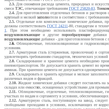
2.3
.
Для сниж
е
ния расхода цемента, природных и искусст
смеси
ТЭС,
отвечающие требованиям
ГОСТ 25820-83
.
Тонком
2.4
.
Для приготовления отделочных бетонов и растворов 
кр
у
пный и мелкий
заполн
ители в соотв
е
тствии с требования
2.5
.
Отдельные или комплексные химические добавки, при
должны соответствовать
ГОСТ 24211
-80, стандартам и техн
1
. При этом необходимо использовать пластифицирующ
воздухововлекающие
и другие
порообразующие
добавки -
воздухововлекающие
добавки - для приготовления бетонов с
2.
6
.
Облицовочные, теплоизоляционные и гидроизоляцио
условиям.
2.7
.
Арматурная сталь (стержневая, проволочная) и сорто
удовлетворять требованиям стандартов, т
е
хнических условий
2.8
.
Складирование и хранение цемента необходимо про
пневмотранспортом. Не допускается хранить цемент во вре
аммиак. При хранении цемента не допускается одновременно
2.9
.
Складировать и хранить крупные и мелкие заполнител
различных видов и фракций.
2.10
.
Жидкие химические добавки след
у
ет поставлять на 
складах или емкост
я
х, оснащенных устройствами для промыв
2.11
.
Облицовочные, отделочные, теплоизоляционные
,
ги
участках по видам и сортаменту в условиях, обеспечивающих
2.12
.
Арматурную сталь, поступившую на завод, следует х
свободными проходами в условиях, исключающих ее корроз