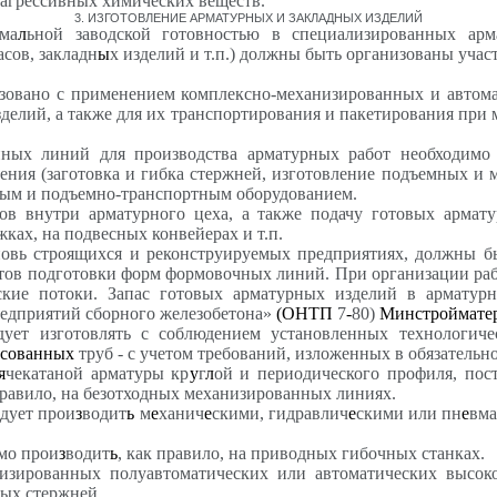
и агрессивных химических веществ.
3
. ИЗГОТОВЛЕНИЕ АРМАТУРНЫХ И ЗАКЛАДНЫХ ИЗДЕЛИЙ
ма
л
ьной заводской готовностью в специализированных арм
сов, закладн
ы
х изделий и т.п.) должны быть организованы уча
овано с применением комплексно-механизированных и автомат
делий, а также для их транспортирования и пакетирования при 
ых линий для производства арматурных работ необходимо п
ния (заготовка и гибка стержней, изготовление подъемных и мо
овым и подъемно-транспортным оборудованием.
в внутри арматурного цеха, а также подачу готовых армат
ках, на подвесных конвейерах и т.п.
новь строящихся и реконструируемых предприятиях, должны 
стов подготовки форм формовочных линий. При организации раб
кие потоки. Запас готовых арматурных изделий в арматурн
едприятий сборного железобетона»
(ОНТП
7
-
80)
Минстроймате
ет изготовлять с соблюдением установленных технологичес
ссованных
труб - с учетом требований, изложенных в обязател
я
чекатаной арматуры кр
у
г
л
ой и периодического профиля, пос
 правило, на безотходных механизированных линиях.
едует прои
з
водит
ь
м
е
ханич
е
скими, гидравлич
е
скими или пн
е
вм
мо прои
з
водит
ь
, как правило, на приводных гибочных станках.
изированных полуавтоматических или автоматических высок
ных стержней.