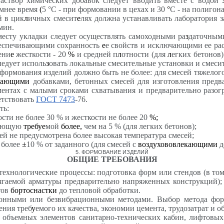
Раствор химических добавок следует вводить вместе с водой
мнее время
(
5 °С - при формовании в цехах и 30
°
С - на полигон
й в цик
л
ичных смесит
е
лях должна устанавливать лаборатория 
мин.
месту укладки следует осуществлять самоходными ра
з
даточным
беспечивающими сохранность
е
е свойств и исключающими ее рас
ени
е
жесткости - 20
%
и средней п
л
отности (для
л
егких бетонов)
ледует исполь
з
овать локальные смесительные установки и смеси
формования изделий должно быть не более: для смесей тяжелог
екающими
добавками, бетонных смесей для изготовления предв
цементах с малыми сроками схватывания и предварительно разо
етствовать
ГОСТ 7473
-76.
ть:
ти не более 30 % и жесткости не более 20
%;
шающую
требуе
мой
более,
чем на 5 % (для легких бетонов);
ей не предусмотрена более высокая температура смесей;
 более
±
10 % от заданного (для смесей с
воздухововлекающими
д
5
. ФОРМОВАНИЕ ИЗДЕЛИЙ
ОБЩИЕ ТРЕБОВАНИЯ
хнологические процессы: подготовка форм или стендов (в том 
ягаемой арматуры предварительно напряженных конструкций); 
тов
бортоснастки
до тепловой обработки.
онными или безвибрационными методами. Выбор метода форм
ения треб
у
емого их качества, экономии цемента, трудозатрат и о
объемных элементов санитарно-технических кабин, лифтовых