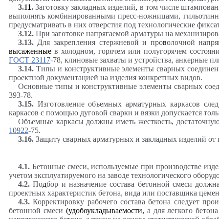
3.1
1
.
Заготовку закладных изделий
,
в том числе штампованн
выполнять комбинированными пресс-ножницами, гильотинны
предусматривать в них отверстия под технологические фикса
3.12
.
При заготовке напрягаемой арматуры на механизиро
3.13
.
Для закрепления стержневой и про
в
олочной напря
высаженные
в холодном, горячем или полугорячем состоян
ГОСТ 23117
-78, клиновые захваты и устройства, анкерные пл
3.14
.
Типы и конструктивные элементы сварных соединени
проектной документацией на изделия конкретных видов.
Основные типы и конструктивные элементы сварных соеди
393-78.
3.15
.
Изготовление объемных арматурных каркасов след
каркасов с помощью дуговой сварки и вязки допускается толь
Объемные каркасы должны иметь жесткость, достаточную
10922
-75.
3.16
.
Защиту сварных арматурных и закладных изделий от к
4.1
.
Бетонные смеси, используемые при производстве изд
учетом эксплуатируемого на заводе технологического оборуд
4.2
.
По
д
бор и назначение состава бетонной смеси должн
проектных характеристик бетона, вида или поставщика цемен
4.3
.
Корректировку рабочего состава бетона следует прои
бетонной смеси
(удобоукладываемости,
а для легкого бетона