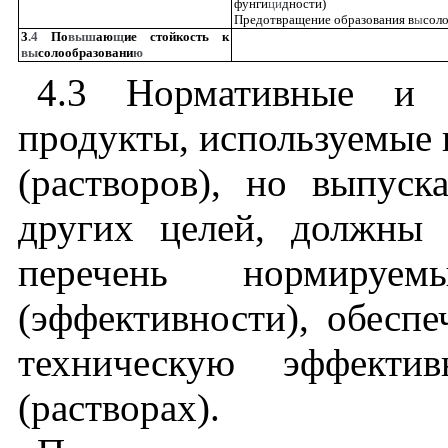
фунги
ци
дности)
Предотвращение образования в
ы
сол
3
.4
По
выш
аю
щ
ие стойкость к
вы
солообразовани
ю
4.3
Нормативные и т
продукты, используемые в
(растворов), но выпус
других целей, должны 
перечень нормируем
(эффективности), обесп
техническую эффекти
(растворах).