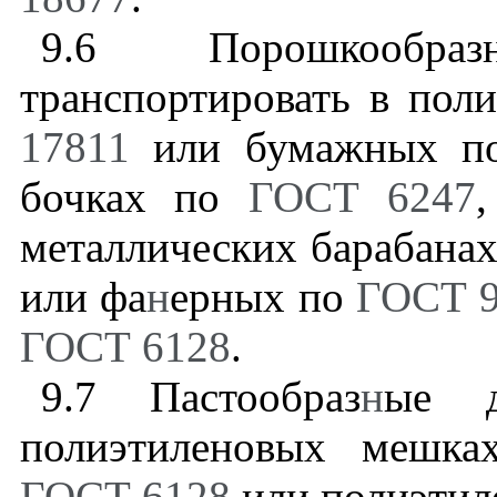
9.6
Порошкообраз
транспортировать в по
17811
или бумажных 
бочках по
ГОСТ 6247
металлических барабана
или фа
н
ерных по
ГОСТ 
ГОСТ 6128
.
9.7
Пастообраз
н
ые д
полиэтиленовых мешка
ГОСТ 6128
или полиэтил