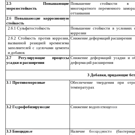
2.5 Повышающие
Повышение стойкости в у
морозостойкость
многократного переменного замор
оттаивания
2
.6
Повышаю
щ
ие коррозионную
стойкость
2.6.1 Сульфатостойкость
Повышение стойкости в условиях 
коррозии
2.6.2 Стойкость против коррозии,
Снижение деформаций расширения
вызванной реакцией кремнезема
заполнителей с
щ
елочами цемента
и добавок
2.7 Регулирующие процессы
Снижение деформаций усадки и об
усадки и расширения
деформа
ц
ий расширения
3 Добавки, придающие бет
3
.1
Противоморозные
Обеспечение твердения при отри
температурах
3.2 Г
ид
рофобизирую
щ
ие
Снижение водоп
о
глоще
ния
3.3 Биоцидн
ы
е
Наличие б
ио
ц
ид
ност
и
(ба
к
териц