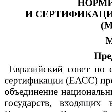
НОРМ
И СЕРТИФИКАЦИ
(
М
Пре
Евраз
и
йский сов
е
т по 
сертифика
ц
и
и
(ЕАСС) пр
объединение национальн
государств, входя
щ
их 