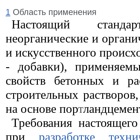
1
Область
применения
Настоящий станда
неорганические и органи
и искусственного происх
- добавки), применяем
свойств бетонных и ра
строительных растворов
на основе пор
т
ландцемен
Требования настоящего
при
разработке техн