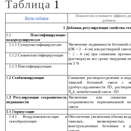
Таблица
1
Показатели основного эффекта д
Виды добавок
добавок
1 Добавки, регулирующие свойства го
1.1
Пластифицирующи
е-
водоредуцирую
щи
е
Увеличение подвижности бетонной с
1.1.1 Суперпластифицирую
щ
ие
(ОК = 2 - 4 см) или растворной смеси
= 2
- 4 см) при снижении прочно
1.1.2 Сильнопластифицирующие
(раствора) во все сроки твердения н
на 5 %
1.1.3 Пластифицирующие
1.
2 Стабилизирующие
Снижение раствороотделения и вод
тяжелой бетонной смеси с м
удобоу
кл
ад
ы
ваемости П5, растворн
П
4, легкобетонной смеси - П3
к
1
.3 Регулирующие сохраняемость
Увеличение или снижение 
подвижности
сохраняемости первоначальной по
смеси
1
.4 П
оризу
ю
щие
1.4.1 Воздухововле
к
а
ю
щие и
Обеспечение увеличения объема возду
газообразующие
тяжелых, мелкозернистых,
конструк
ц
ионных бетонных и ра
смесях