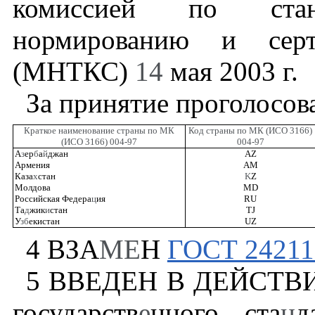
комиссией по станд
нормированию и серт
(МНТКС)
14
мая
2003
г.
За принятие проголосов
Краткое наименование страны по МК
Код страны по МК (
ИСО 3166
)
(
ИСО 3166
) 004-97
004-97
А
з
ер
б
а
й
джан
AZ
Армения
AM
Каза
х
стан
K
Z
Молдова
MD
Российская Федера
ц
ия
RU
Та
д
жик
и
стан
TJ
У
зб
екистан
UZ
4
ВЗА
МЕ
Н
ГОСТ 24211
5
ВВЕДЕН В ДЕЙСТВИЕ с
государств
е
нного ста
н
д