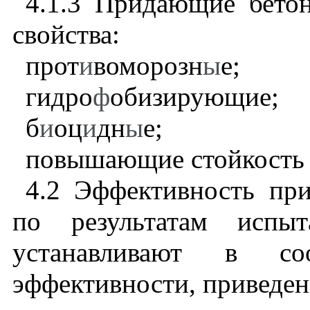
4.1.3
Придающие бетона
свойства:
прот
и
воморозн
ы
е;
гидро
ф
обизирующие;
б
и
оц
и
дн
ы
е;
повышающие стойкость 
4.2
Эффективность при
по результатам исп
устанавливают в со
эффективности, приведе