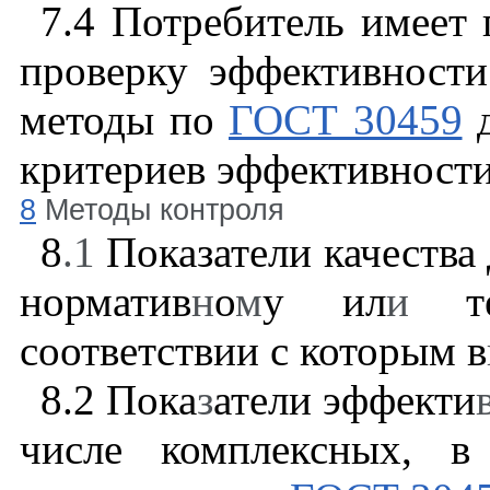
7.4
Потребитель имеет 
проверку эффективности
методы по
ГОСТ 30459
д
критериев эффективности
8
Методы контроля
8
.1
Показатели качества 
норматив
н
о
м
у ил
и
те
соответствии с которым в
8.2
Пока
з
атели эффекти
числе комплексных, в