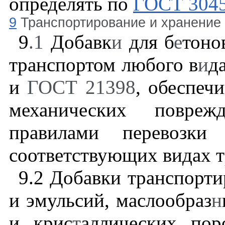
определять по
ГОСТ 304
9
Транспортирование и хранение
9
.1
Добавк
и
для б
е
тон
транспортом любого в
и
д
и
ГОСТ 21398
, обеспеч
механических повреж
правилами перевозки
соответствующих видах т
9.2
Добавки транспорти
и эмульсий, маслообраз
н
и крис
т
аллических по