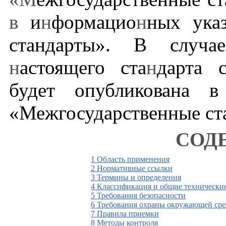
в
и
н
формацио
н
ных ука
стандарты». В случа
н
астоящего ста
н
дарта 
будет опубликована в
«Межгосударственные ст
СОД
1 Область применения
2 Нормативные ссылки
3 Термины и определения
4 Классификация и общие технически
5 Требования безопасности
6 Требования охраны окружающей ср
7 Правила приемки
8 Методы контроля