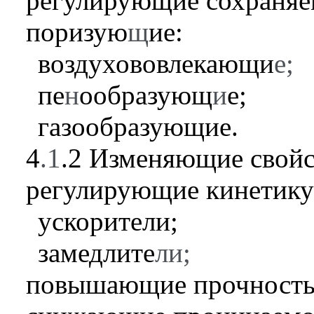
регулирующие сохраняе
поризую
щ
ие:
воздухововлекающи
е;
пе
н
ообразующ
и
е;
газообразующие.
4
.1
.2
Изменяющие свойст
регулирующие кинетику
ускорители;
замедлите
ли;
повышающие прочность