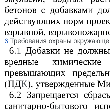
бетонов с добавками до
действующих норм проект
взрывной, взр
ы
вопожарно
6
Требования охраны окружающе
6
.1
Добавки не должны
вредные химические 
превышающих предельн
(ПД
К
), утвержденные Ми
6.2
Запрещается сбрасы
санитарно-б
ы
тового исп