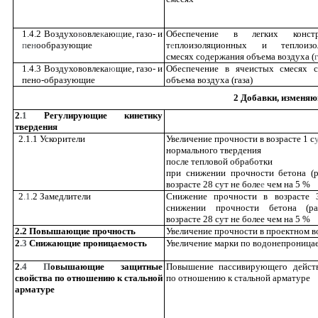
1.4.2 Воздухо
в
овле
к
аю
щ
ие, газо- и
Обеспечение в легких констр
п
е
н
ообразующие
т
е
плоизоляционных и теплоизо
смесях содержания объема воздуха (
г
1.4.3 Воздухововлека
ю
щие, газо- и
Обеспечение в ячеистых смесях с
пено-образующие
объема воздуха (газа)
2 Добавки, изменяю
2
.1
Регулирующие кинетику
твердения
2.1.1 Ускорители
Увеличение прочности в возрасте 1 с
нормального твердения
после тепловой обработки
при снижении прочности бетона (р
возрасте 28 сут не боле
е
чем на 5 %
2
.1
.2 Замедлители
Снижение прочности в возрасте 
снижении прочности бетона (ра
возрасте 28 сут не более чем
на 5 %
2.2 Повышающие прочность
Увеличение прочности в проектном в
2
.3
Снижающие проницаемость
Увеличение марки по водонепроница
2
.4
П
овышающие защитные
Повышение пассивирующего действ
свойства по отношению к стальной
по отношению
к
стальной арматуре
арматуре