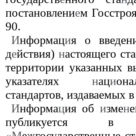
постановлени
е
м Госстроя
90.
И
нформац
и
я о введен
д
е
йствия)
н
астоящего ст
территории указанных 
указателях
н
ац
и
он
стандартов, издаваемых в
И
нформа
ц
ия об
и
зме
н
е
публикуется в 
«М
ежгосударственные ст