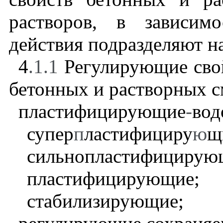
растворов, в зависим
действия подразделяют н
4
.1.1
Регулирующие свой
бетонных и растворных с
пластифицирующие
-
вод
супер
п
ластифициру
ю
щ
сильнопластифицирую
пластифицирующие;
стабилизирующие;