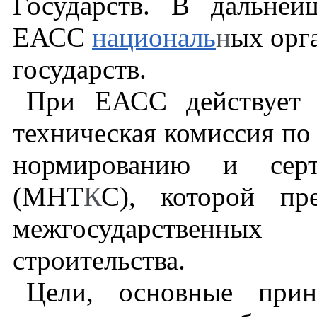
Государств. В дальне
ЕАСС
националь
н
ых орг
государств.
При ЕАСС действует 
техническая комиссия по
нормированию и серт
(МНТ
К
С), которой пр
межгосударственны
строительства.
Цели, основные при