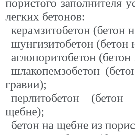
пористого заполнителя 
легких бетонов
:
керамзитобетон (бетон н
шунгизитобетон (бетон 
аглопоритобетон (бетон
шлакопемзобетон (бет
гравии)
;
перлитобетон (бетон
щебне)
;
бетон на щебне из пори