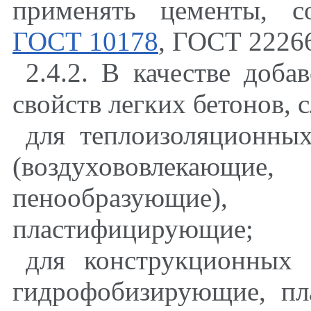
применять цементы
,
со
ГОСТ 10178
,
ГОСТ 2226
2.4.2. В качестве доба
свойств легких бетонов
,
с
для теплоизоляционны
(воздухововлекающие
,
г
пенообразующие)
,
гид
пластифицирующие
;
для конструкционных 
гидрофобизирующие
,
пла