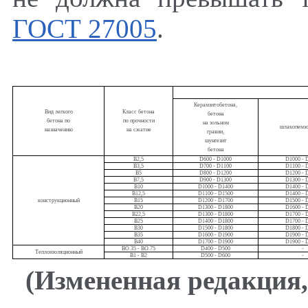
ГОСТ 27005
.
Керамзитобетона
,
Вид легкого
Класс бетона
бетона
бетона по
по прочности
на зольном
шлакопемз
назначению
на сжатие
гравии
,
шунгезит
бетона
В2
,
5
D
600 -
D
1000
D
1000 -
В3
,
5
D
700 -
D
1100
D
1100 -
В5
D
800 -
D
1200
D
1200 -
В7
,
5
D
900 -
D
1300
D
1300 -
В10
D
1000 -
D
1400
D
1400 -
В12
,
5
D
1100 -
D
1500
D
1400 -
конструкционный
В15
D
1200 -
D
1700
D
1500 -
В20
D
1300 -
D
1800
D
1600 -
В22
,
5
D
1300 -
D
1800
D
1700 -
В25
D
1400 -
D
1800
D
1700 -
В30
D
1500 -
D
1800
D
1800 -
В35
D
1600 -
D
1900
D
1900 -
В40
D
1700 -
D
1900
D
1900 -
ВО.35 - ВО.75
D
400 -
D
500
-
Теплоизоляционный
В1 - В2
D
500 -
D
600
-
(Измененная редакция
,