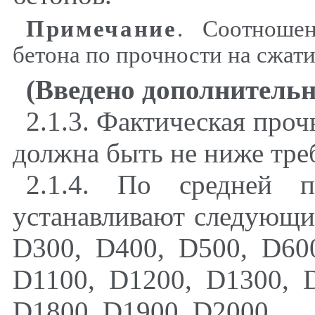
Примечание
. Соотноше
бетона по прочности на сжат
(Введено дополнитель
2.1.3. Фактическая проч
должна быть не ниже тре
2.1.4. По средней п
устанавливают следующие
D300
,
D400
,
D500
,
D60
D1100
,
D1200
,
D1300
,
D
D1800
,
D1900
,
D2000.