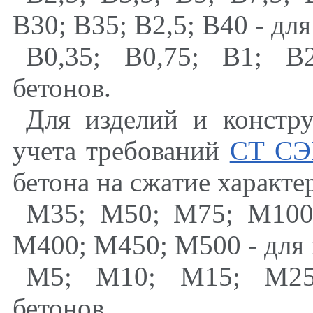
В30
;
В35
;
В2
,
5
;
В40 - для
В0
,
35
;
В0
,
75
;
В1
;
В2 
бетонов.
Для изделий и констр
учета требований
СТ СЭ
бетона на сжатие характ
М35
;
М50
;
М75
;
М10
М400
;
М450
;
М500 - для
М5
;
М10
;
М15
;
М25 
бетонов.