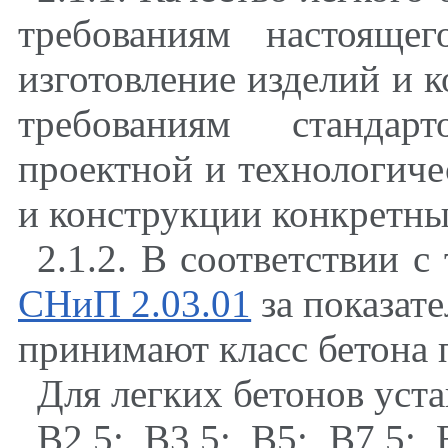
требованиям настоящег
изготовление изделий и 
требованиям стандарт
проектной и технологиче
и конструкции конкретны
2.1.2. В соответствии 
СНиП 2.03.01
за показате
принимают класс бетона 
Для легких бетонов уст
В2
,
5
;
В3
,
5
;
В5
;
В7
,
5
;
В