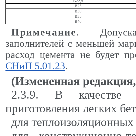
В22
,
5
В25
В30
В35
В40
Примечание
. Допуска
заполнителей с меньшей мар
расход цемента не будет п
СНиП 5.01.23
.
(Измененная редакция
,
2.3.9. В качестве 
приготовления легких бе
для теплоизоляционных 
для конструкционно-т