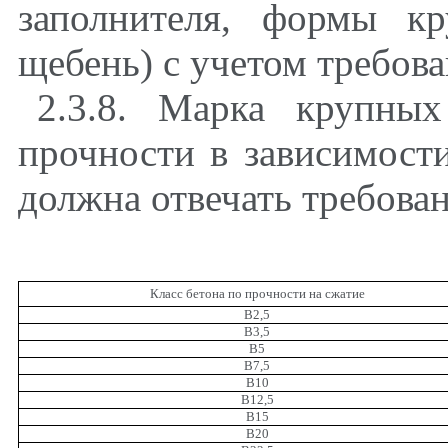
заполнителя
,
формы круп
щебень) с учетом требо
2.3.8. Марка крупны
прочности в зависимости
должна отвечать требован
Класс бетона по прочности на сжатие
В2
,
5
В3
,
5
В5
В7,5
В10
В12
,
5
В15
В20