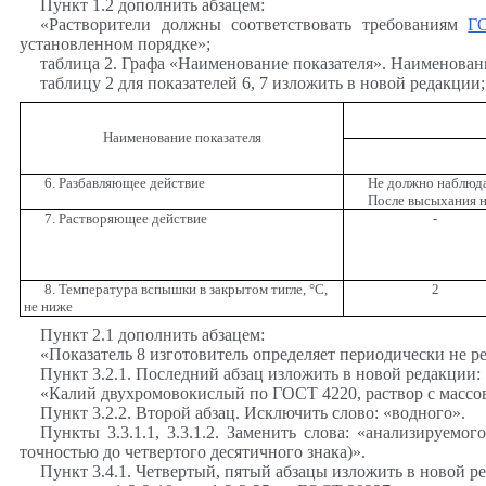
Пункт 1.2 дополнить абзацем:
«Растворители должны соответствовать требованиям
Г
установленном порядке»;
таблица 2. Графа «Наименование показателя». Наименовани
таблицу 2 для показателей 6, 7 изложить в новой редакции;
Наименование показателя
6. Разбавляющее действие
Не должно наблюда
После высыхания н
7. Растворяющее действие
-
8. Температура вспышки в закрытом тигле, °С,
2
не ниже
Пункт 2.1 дополнить абзацем:
«Показатель 8 изготовитель определяет периодически не ре
Пункт 3.2.1. Последний абзац изложить в новой редакции:
«Калий двухромовокислый по ГОСТ 4220, раствор с массов
Пункт 3.2.2. Второй абзац. Исключить слово: «водного».
Пункты 3.3.1.1, 3.3.1.2. Заменить слова: «анализируем
точностью до четвертого десятичного знака)».
Пункт 3.4.1. Четвертый, пятый абзацы изложить в новой р