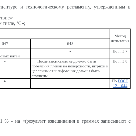
ецептуре и технологическому регламенту, утвержденным в
твие»;
 тигле, °С»;
Метод
испытания
647
648
-
По п. 3.7
товых пятен
-
После высыхания не должно быть
По п. 3.8
побеления пленки на поверхности, штрихи и
царапины от шлифования должны быть
сглажены
4
11
По
ГОСТ
12.1.044
 1 % » на «(результат взвешивания в граммах записывают с