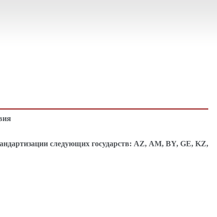
вия
тандартизации следующих государств:
AZ
,
AM
,
BY
,
GE
,
KZ
,