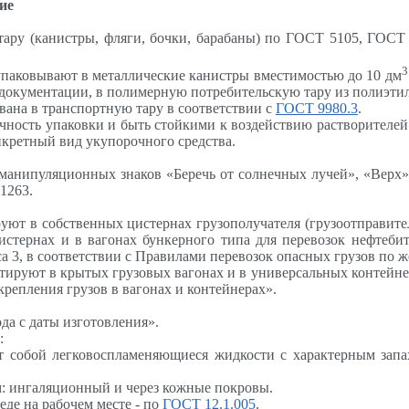
ие
тару (канистры, фляги, бочки, барабаны) по ГОСТ 5105, ГОСТ
3
упаковывают в металлические канистры вместимостью до 10 дм
 документации, в полимерную потребительскую тару из полиэти
вана в транспортную тару в соответствии с
ГОСТ 9980.3
.
чность упаковки и быть стойкими к воздействию растворителе
нкретный вид укупорочного средства.
манипуляционных знаков «Беречь от солнечных лучей», «Верх»
1263.
ют в собственных цистернах грузополучателя (грузоотправите
стернах и в вагонах бункерного типа для перевозок нефтебит
а 3, в соответствии с Правилами перевозок опасных грузов по 
ртируют в крытых грузовых вагонах и в универсальных контейне
репления грузов в вагонах и контейнерах».
ода с даты изготовления».
:
яют собой легковоспламеняющиеся жидкости с характерным зап
: ингаляционный и через кожные покровы.
де на рабочем месте - по
ГОСТ 12.1.005
.