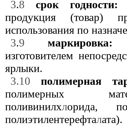
3
.
8
срок годности
продукция (товар) п
использования по назнач
3
.
9
маркировк
изготовителем непосредс
ярлыки.
3.10
полимерная т
полимерных мате
поливинилх
л
орида, по
полиэтилентерефта
л
ата).