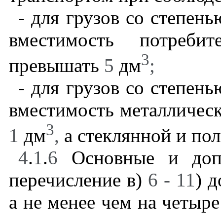
- для грузов со степен
вместимость потреби
3
превышать
5
дм
;
- для грузов со степен
вместимость металличес
3
1
дм
,
а стеклянной и по
4
.
1
.
6
Основные и допо
перечисление в)
6 - 11
) д
а не менее чем на четыре