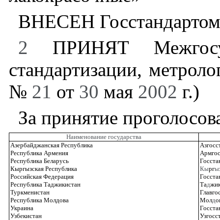
ВНЕСЕН Госстандартом
2
ПРИНЯТ Межгосуд
стандартизации, метроло
№
21
от
30
мая
2002
г.)
За принятие проголосов
Наименование государства
Азербайджанская Республика
Азгосс
Республика Армения
Армгос
Республика Беларусь
Госста
Кыргызская Республика
Кы
рг
ы
Российская Федерация
Госста
Республика Таджикистан
Та
д
жик
Туркменистан
Главго
Республика Молдова
Мол
д
о
Украина
Госста
Узбекистан
Узгосс