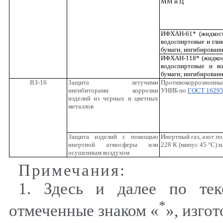
ММ и Ц
ИФХАН-61* (жидкость
водоспиртовые и гли
бумаги; ингибирован
ИФХАН-118* (жидкост
водоспиртовые и во
бумаги; ингибирован
ВЗ-16
Защита летучими
Противокоррозионн
ингибиторами коррозии
УНИБ по
ГОСТ 1629
изделий из черных и цветных
металлов
Защита изделий с помощью
Инертный газ, азот п
инертной атмосферы или
228 К (минус 45 °С) 
осушенным воздухом
Примечания
:
1. Здесь и далее по тек
*
отмеченные знаком «
», изго