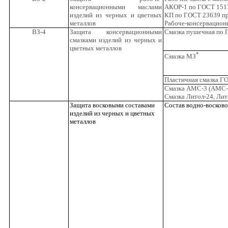
консервационными маслами
АКОР-1 по ГОСТ 1517
изделий из черных и цветных
КП по ГОСТ 23639 пр
металлов
Рабоче-консервацион
ВЗ-4
Защита консервационными
Смазка пушечная по 
смазками изделий из черных и
цветных металлов
*
Смазка МЗ
Пластичная смазка Г
Смазка АМС-3 (АМС-
Смазка Литол-24, Ли
Защита восковыми составами
Состав водно-восков
изделий из черных и цветных
металлов