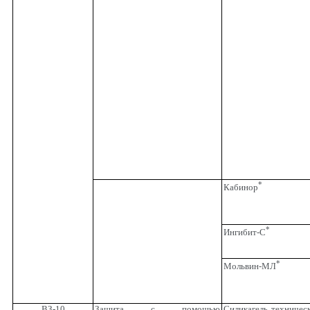
*
Кабинор
*
Ингибит-С
*
Мольвин-МЛ
ВЗ-10
Защита с помощью
Силикагель техничес