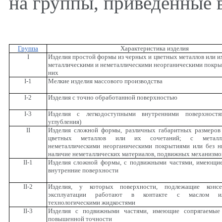
на группы, приведенные 
Группа
Характеристика изделия
I
Изделия простой формы из черных и цветных металлов или их
металлическими и неметаллическими неорганическими покры
них
I
-1
Мелкие изделия массового производства
I
-2
Изделия с точно обработанной поверхностью
I
-3
Изделия с легкодоступными внутренними поверхностя
углубления)
II
Изделия сложной формы, различных габаритных размеров
цветных металлов или их сочетаний; с металл
неметаллическими неорганическими покрытиями или без н
наличие неметаллических материалов, подвижных механизмо
II
-1
Изделия сложной формы, с подвижными частями, имеющи
внутренние поверхности
II
-2
Изделия, у которых поверхности, подлежащие консе
эксплуатации работают в контакте с маслом и
технологическими жидкостями
II
-3
Изделия с подвижными частями, имеющие сопрягаемые
повышенной точности