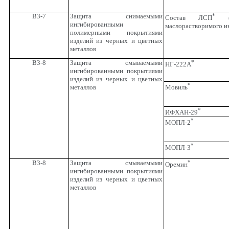
ВЗ-7
Защита снимаемыми
*
Состав ЛСП
(с
ингибированными
маслорастворимого и
полимерными покрытиями
изделий из черных и цветных
металлов
ВЗ-8
Защита смываемыми
*
НГ-222А
ингибированными покрытиями
изделий из черных и цветных
*
металлов
Мовиль
*
ИФХАН-29
*
МОПЛ-2
*
МОПЛ-3
ВЗ-8
Защита смываемыми
*
Оремин
ингибированными покрытиями
изделий из черных и цветных
металлов