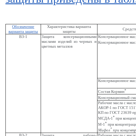
Обозначение
Характеристика варианта
Средст
варианта защиты
защиты
ВЗ-1
Защита консервационными
Консервационное мас
маслами изделий из черных и
Консервационное мас
цветных металлов
Консервационное мас
*
Состав Кормин
Консервационный сма
Рабочие масла с мас
АКОР-1 по ГОСТ 1517
КП по ГОСТ 23639 пр
*
МСДА-1
при концен
*
М-1
при концентраци
*
Мифол
при концентр
ВЗ-2
Защита рабоче-
Рабочие масла с мас