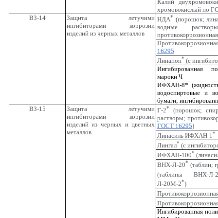
Калий двухромовок
хромовокислый по Г
ВЗ-14
Защита летучими
*
НДА
(порошок; лина
ингибиторами коррозии
водные растворы
изделий из черных металлов
противокоррозионная 
Противокоррозион
16295
*
Линапон
(с ингибит
Ингибированная п
мароки Ч
ИФХАН-8* (жидкость
водоспиртовые и во
бумаги; ингибирован
ВЗ-15
Защита летучими
*
Г-2
(порошок; спир
ингибиторами коррозии
растворы; противоко
изделий из черных и цветных
ГОСТ 16295
)
металлов
*
Линасиль ИФХАН-1
*
Лингал
(с ингибито
*
ИФХАН-100
(линаси
*
ВНХ-Л-20
(таблин; г
(таблины ВНХ-Л-
*
Л-20М-2
)
Противокоррозионна
Противокоррозионна
Ингибированная поли