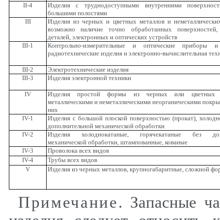
II
-4
Изделия с труднодоступными внутренними поверхност
большими полостями
III
Изделия из черных и цветных металлов и неметаллически
возможно наличие точно обработанных поверхностей,
деталей, электронных и оптических устройств
III
-1
Контрольно-измерительные и оптические приборы и 
радиотехнические изделия и электронно-вычислительная тех
III
-2
Электротехнические изделия
III
-3
Изделия электронной техники
IV
Изделия простой формы из черных или цветных 
металлическими и неметаллическими неорганическими покры
них
IV
-1
Изделия с большой плоской поверхностью (прокат), холодн
дополнительной механической обработки
IV
-2
Изделия холоднокатаные, горячекатаные без доп
механической обработки, штампованные, кованые
IV
-3
Проволока всех видов
IV
-4
Трубы всех видов
V
Изделия из черных металлов, крупногабаритные, сложной ф
Примечание
. Запасные ч