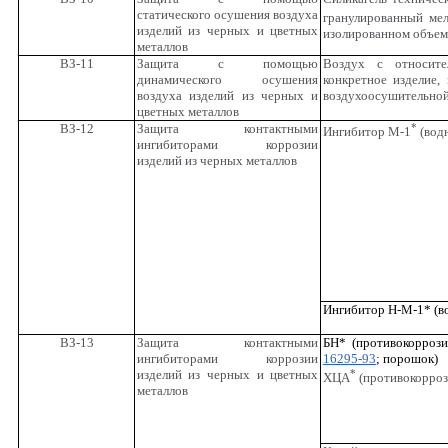
статического осушения воздуха
гранулированный ме
изделий из черных и цветных
изолированном объеме
металлов
ВЗ-11
Защита с помощью
Воздух с относит
динамического осушения
конкретное изделие,
воздуха изделий из черных и
воздухоосушительной
цветных металлов
ВЗ-12
Защита контактными
*
Ингибитор М-1
(вод
ингибиторами коррозии
изделий из черных металлов
Ингибитор Н-М-1* (в
ВЗ-13
Защита контактными
БН* (противокорроз
ингибиторами коррозии
16295-93
; порошок)
изделий из черных и цветных
*
ХЦА
(противокорроз
металлов