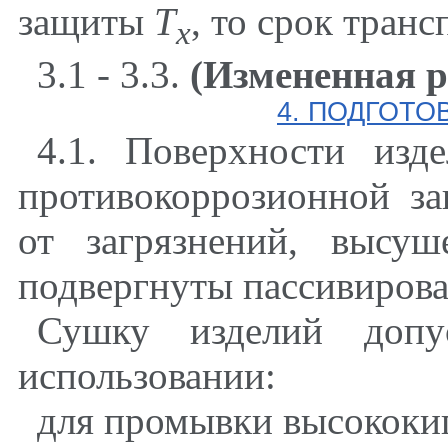
защиты
Т
,
то срок транс
х
3.1 - 3.3.
(Измененная р
4. ПОДГОТО
4.1. Поверхности изд
противокоррозионной з
от загрязнений, высу
подвергнуты пассивиров
Сушку изделий допу
использовании:
для промывки высококип