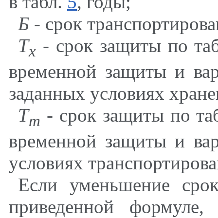
в табл.
5
, годы;
Б
-
срок транспортирова
Т
-
срок защиты по та
х
временной защиты и вар
заданных условиях хране
Т
-
срок защиты по та
т
временной защиты и вар
условиях транспортирова
Если уменьшение сро
приведенной формуле,