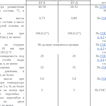
ис
БУ-Б
БУ-Д
ура размягчения
40-50
28-32
По
1150
о состава, °С, в
9
ение массы
0,75
0,80
По
ГО
 состава к массе
ухой основы, не
ная сила при
166,6 (17)
166
,
6 (17)
По
ГОС
 (кгс), не менее
п
. 4.2
н
ст
ть на стержне
Не должно появляться трещин
По
ГОС
м 10 мм при
п. 4.3
н
(18
±
2) °С
ст
оницаемость под
20
20
По
ГОС
 столба воды
п. 4.4
н
, ч, не менее
ст
глощение при
32
35
По
ГО
ом давлении, в
%, не более
и массы при
5,0
5,0
По
ГО
при температуре
ие 5 ч, %, не более
ть на излом при
5
5
По ГОСТ
ых перегибах -
ных перегибов в
м по двум
, не менее