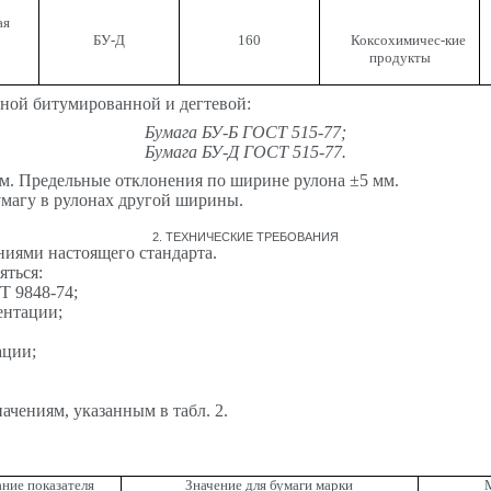
ая
БУ-Д
160
Коксохимичес-кие
продукты
ной битумированной и дегтевой:
Бумага БУ-Б ГОСТ 515-77;
Бумага БУ-Д ГОСТ 515-77.
мм. Предельные отклонения по ширине рулона
±
5 мм.
умагу в рулонах другой ширины.
2. ТЕХНИЧЕСКИЕ ТРЕБОВАНИЯ
аниями настоящего стандарта.
яться
:
Т 9848-74;
ентации
;
ации;
значениям
,
указанным в табл. 2.
ние показателя
Значение для бумаги марки