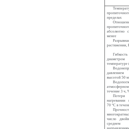
Температ
пропиточног
пределах
Отнош
пропиточного
абсолютно с
менее
Разрыв
растяжении, Н
Гибкос
диаметро
температуре 
Водонепр
давлением
высотой 50 мм
Водопо
атмосферн
течение 3 ч, 
Потер
нагревании 
70 °С в течен
Прочнос
многократн
число двой
средне
направлениям