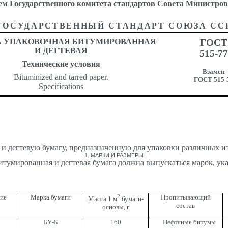
ударственного комитета стандартов Совета Министров СС
ГОСУДАРСТВЕННЫЙ СТАНДАРТ СОЮЗА СС
А УПАКОВОЧНАЯ БИТУМИРОВАННАЯ
ГОСТ
И ДЕГТЕВАЯ
515-77
Технические
условия
Взамен
Bituminized and tarred paper.
ГОСТ
515-
Specifications
и дегтевую бумагу, предназначенную для упаковки различных из
1. МАРКИ И РАЗМЕРЫ
итумированная и дегтевая бумага должна выпускаться марок, ука
ие
Марка бумаги
2
Пропитывающий
Масса 1 м
бумаги-
состав
основы, г
БУ-Б
160
Нефтяные битумы