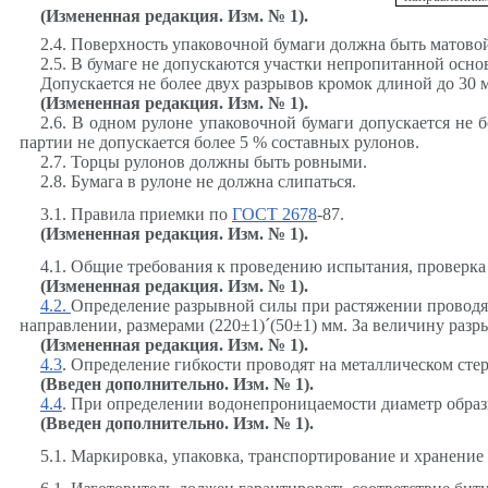
(Измененная редакция. Изм. № 1).
2.4. Поверхность упаковочной бумаги должна быть матовой
2.5. В бумаге не допускаются участки непропитанной осн
Допускается не более двух разрывов кромок длиной до 30 
(Измененная редакция. Изм. № 1).
2.6. В одном рулоне упаковочной бумаги допускается не
партии не допускается более 5 % составных рулонов.
2.7. Торцы рулонов должны быть ровными.
2.8. Бумага в рулоне не должна слипаться.
3.1. Правила приемки по
ГОСТ 2678
-87.
(Измененная редакция. Изм. № 1).
4.1. Общие требования к проведению испытания, проверка
(Измененная редакция. Изм. № 1).
4.2.
О
пределение разрывной силы при растяжении проводят
направлении, размерами (220
±
1)
´
(50
±
1) мм. За величину раз
(Измененная редакция. Изм. № 1).
4.3
. Определение гибкости проводят на металлическом сте
(Введен дополнительно. Изм. № 1).
4.4
. При определении водонепроницаемости диаметр образ
(Введен дополнительно. Изм. № 1).
5.1. Маркировка, упаковка, транспортирование и хранение