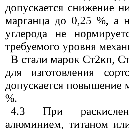
допускается
снижение
н
марганца
до
0,25 %,
а
углерода
не
нормирует
требуемого
уровня
механ
В
стали
марок
Ст
2
кп
,
С
для
изготовления
сорт
допускается
повышение
%.
4.3 При
раскисле
алюминием
,
титаном
ил