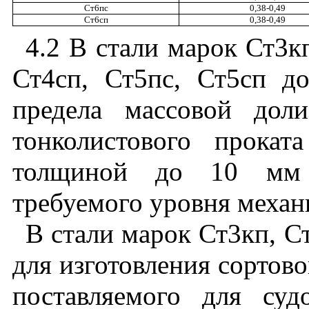
Ст6пс
0,38
-
0,49
Ст6сп
0,38
-
0,49
4.2
В
стали
марок
Ст3к
Ст
4
сп
,
Ст
5
пс
,
Ст5сп
до
предела
массовой
доли
тонколистового
проката
толщиной
до
10
мм
требуемого
уровня
механ
В
стали
марок
Ст3кп
,
С
для
изготовления
сортово
поставляемого
для
суд