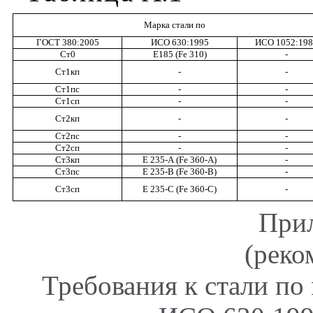
Марка
стали
по
ГОСТ
380:2005
ИСО
630:1995
ИСО
1052:19
Ст
0
E185 (Fe 310)
-
Ст1кп
-
-
Ст1пс
-
-
Ст
1
сп
-
-
Ст
2
кп
-
-
Ст
2
пс
-
-
Ст
2
сп
-
-
Ст3кп
Е
235-
А
(
Fe
360-
A
)
-
Ст3пс
Е
235-
В
(
Fe
360-
B
)
-
Ст3сп
Е
235-
С
(
Fe
360-
C
)
-
При
(реко
Требования к стали п