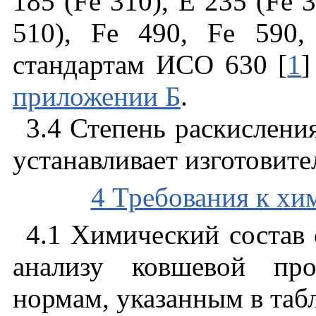
185 (
Fe
310),
Е
235 (
Fe
3
510),
Fe
490,
Fe
590
стандартам
ИСО
630 [
1
приложении
Б
.
3.4 Степень
раскислени
устанавливает
изготовите
4 Требования к хи
4.1
Химический
состав
анализу
ковшевой
пр
нормам
,
указанным
в
таб