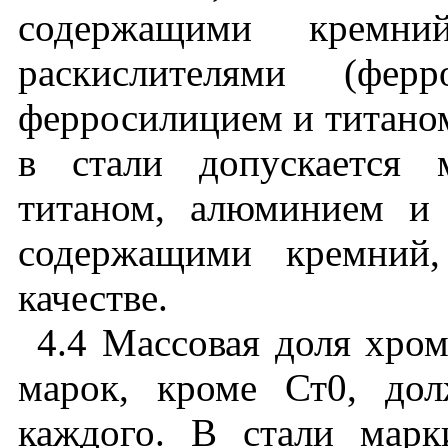
содержащими
кремни
раскислителями
(
ферр
ферросилицием
и
титано
в
стали
допускается
титаном
,
алюминием
и
содержащими
кремний
качестве
.
4.4 Массовая
доля
хром
марок
,
кроме
Ст0
,
дол
каждого
.
В
стали
марк