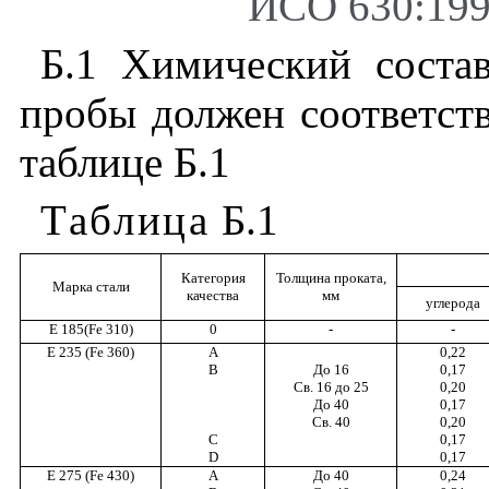
ИСО 630:199
Б
.1
Химический
соста
пробы
должен
соответст
таблице
Б
.1
Таблица
Б
.1
Категория
Толщина проката
,
Марка
стали
качества
мм
углерода
E
185(
Fe
310)
0
-
-
Е
235 (
Fe
360)
А
0,22
В
До
16
0,17
Св
. 16
до
25
0,20
До
40
0,17
Св
. 40
0,20
С
0,17
D
0,17
Е
275 (Fe 430)
А
До
40
0,24