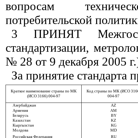
вопросам
техническ
потребительской
политик
3 ПРИНЯТ
Межгос
стандартизации
,
метроло
№
28
от
9
декабря
2005
г
.
За
принятие
стандарта
п
Краткое
наименование
страны по
МК
Код
страны по
МК
(
ИСО
316
(
ИСО
3166) 004
-
97
004
-
97
Азербайджан
AZ
Армения
AM
Беларусь
BY
Казахстан
KZ
Кыргызстан
KG
Молдова
MD
Российская
Федерация
RU