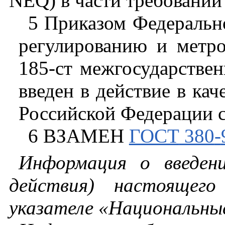
NEQ
)
в
части
требований
5 Приказом
Федеральн
регулированию
и
метр
185-
ст
межгосударстве
введен
в
действие
в
кач
Российской
Федерации
6 ВЗАМЕН
ГОСТ
380
-
Информация
о
введен
действия
)
настоящего
указателе
«Национальны