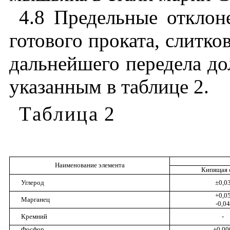
4.8 Предельные
отклон
готового
проката
,
слитко
дальнейшего
передела
до
указанным
в
таблице
2.
Таблица
2
Наименование
элемента
Кипящая
Углерод
±
0,0
+0,0
Марганец
-0,04
Кремний
-
Фосфор
+0,00