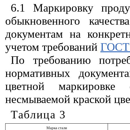
6.1
Маркировку
прод
обыкновенного
качества
документам
на
конкрет
учетом
требований
ГОСТ
По
требованию
потре
нормативных
документа
цветной
маркировке
несмываемой
краской
цв
Таблица
3
Марка
стали