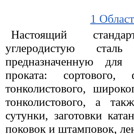
1 Облас
Настоящий
стандар
углеродистую
сталь
предназначенную
для
проката
:
сортового
,
тонколистового
,
широко
тонколистового
,
а
такж
сутунки
,
заготовки
ката
поковок
и
штамповок
,
ле