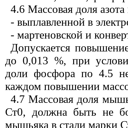
4.6 Массовая
доля
азота
- выплавленной
в
электр
- мартеновской
и
конвер
Допускается
повышени
до
0,013 %,
при
услов
доли
фосфора
по
4.5
н
каждом
повышении
масс
4.7 Массовая
доля
мышь
Ст0
,
должна
быть
не
б
мышьяка
в
стали
марки
С