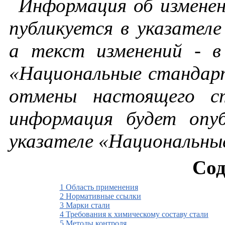
Информация
об
измене
публикуется
в
указателе
а
текст
изменений
-
в
«Национальные
стандар
отмены
настоящего
с
информация
будет опуб
указателе
«Национальны
Сод
1 Область применения
2 Нормативные ссылки
3 Марки стали
4 Требования к химическому составу стали
5 Методы контроля