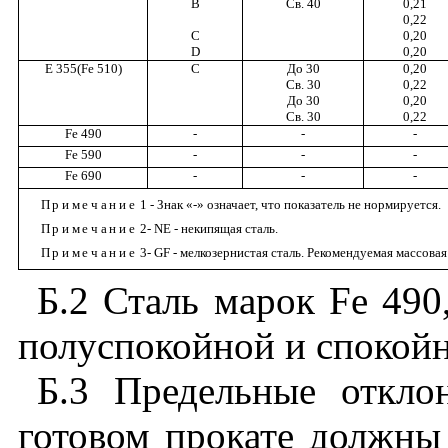
В
Св
. 40
0,21
0,22
С
0,20
D
0,20
E 355(Fe 510)
С
До
30
0,20
Св
. 30
0,22
До
30
0,20
Св
. 30
0,22
Fe 490
-
-
-
Fe 590
-
-
-
Fe 690
-
-
-
Примечание
1 -
Знак
«-»
означает
,
что
показатель не
нормируется
.
Примечание
2-
NE
-
некипящая
сталь
.
Примечание
3-
GF
-
мелкозернистая
сталь. Рекомендуемая
массовая
Б
.2
Сталь
марок
Fe
490
полуспокойной
и
спокой
Б
.
3
Предельные
откло
готовом
прокате
должны