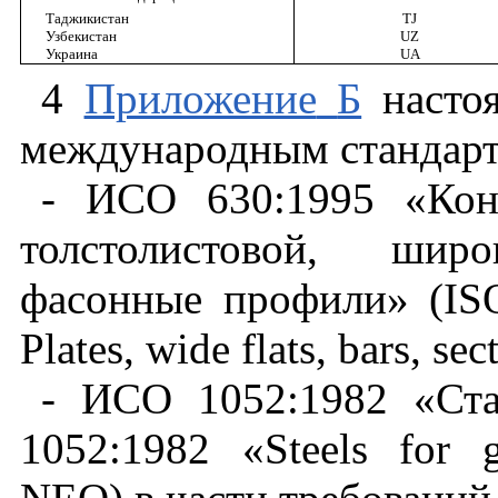
Таджикистан
TJ
Узбекистан
UZ
Украина
UA
4
Приложение
Б
насто
международным
стандар
- ИСО
630:1995
«Кон
толстолистовой
,
широ
фасонные
профили
»
(IS
Plates, wide flats, bars, sec
- ИСО
1052:1982
«Ст
1052:1982
«
Steels
for