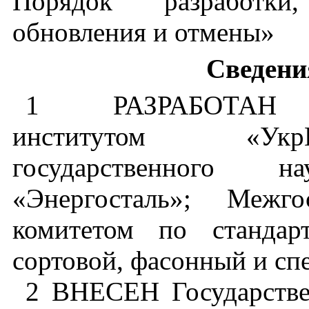
Порядок
разработки
обновления
и
отмены»
Сведени
1 РАЗРАБОТАН
институтом
«Укр
государственного
на
«Энергосталь»
;
Межго
комитетом по
стандар
сортовой
,
фасонный
и
сп
2 ВНЕСЕН
Государств