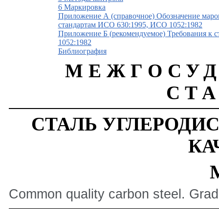
6 Маркировка
Приложение А (справочное) Обозначение маро
стандартам ИСО 630:1995, ИСО 1052:1982
Приложение Б (рекомендуемое) Требования к 
1052:1982
Библиография
МЕЖГОСУ
СТ
СТАЛЬ
УГЛЕРОДИ
КА
Common quality carbon steel. Gra