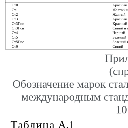
Ст0
Красный
Ст
1
Желтый
Ст
2
Желтый
Ст3
Красный
Ст3Гпс
Красный
Ст3Гсп
Синий
и
Ст
4
Черный
Ст
5
Зеленый
Ст
5
Гпс
Зеленый
Ст6
Синий
При
(сп
Обозначение марок стал
международным стан
10
Таблица
А
.1