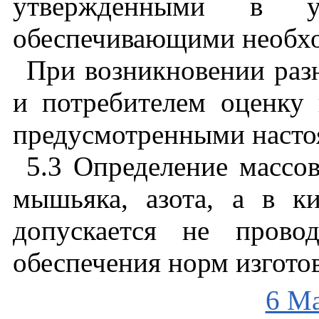
утвержденными
в
обеспечивающими
необх
При
возникновении
раз
и
потребителем
оценку
предусмотренными
наст
5.3
Определение
массо
мышьяка
,
азота
,
а
в
к
допускается
не
провод
обеспечения
норм
изгото
6 М