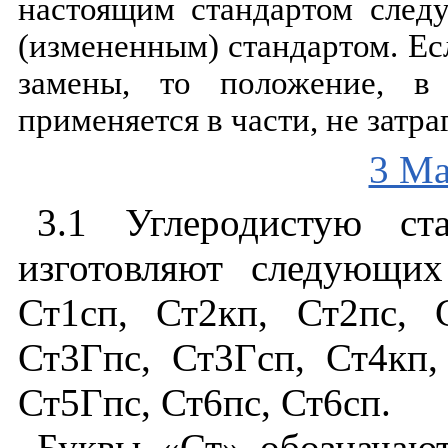
настоящим
стандартом
следу
(
измененным
)
стандартом
.
Ес
замены
,
то
положение
,
в
применяется
в
части
,
не
затр
3 Ма
3.1
Углеродистую
ст
изготовляют
следующих
Ст
1
сп
,
Ст
2
кп
,
Ст
2
пс
,
Ст3Гпс
,
Ст3Гсп
,
Ст
4
кп
Ст
5
Гпс
,
Ст6пс
,
Ст6сп
.
Буквы
«Ст»
обозначаю