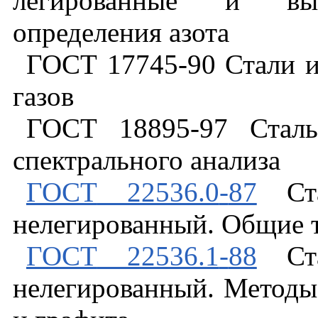
легированные
и
вы
определения
азота
ГОСТ
17745
-
90
Стали
газов
ГОСТ
18895
-
97
Стал
спектрального
анализа
ГОСТ
22536.0
-
87
Ст
нелегированный
.
Общие
ГОСТ
22536.1
-
88
Ст
нелегированный
.
Методы