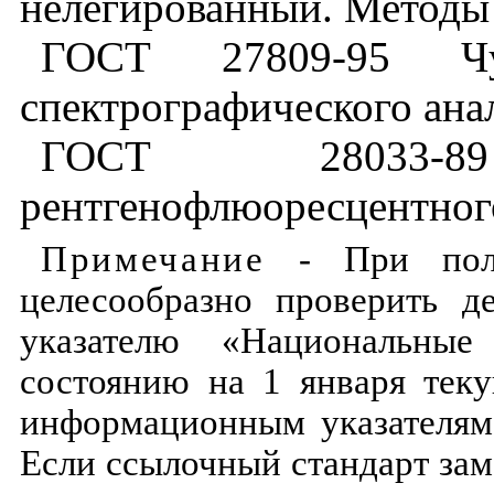
нелегированный
.
Методы
ГОСТ
27809
-
95
Ч
спектрографического
ана
ГОСТ
28033
-
89
рентгенофлюоресцентног
Примечание
-
При
по
целесообразно
проверить
д
указателю
«Национальные
состоянию
на
1
января
тек
информационным
указателям
Если
ссылочный
стандарт за