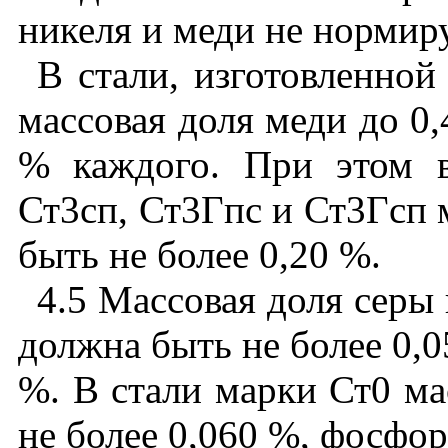
никеля
и
меди
не
нормир
В
стали
,
изготовленной
массовая
доля
меди
до
0,
%
каждого
.
При
этом
Ст3сп
,
Ст3Гпс
и
Ст3Гсп
быть
не
более
0,20 %.
4.5 Массовая
доля
серы
должна
быть
не
более
0,0
%.
В
стали
марки
Ст0
ма
не
более
0,060 %,
фосфор