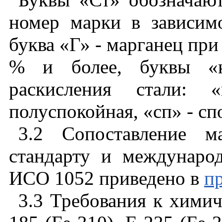
номер
марки
в
зависим
буква
«Г»
-
марганец
при
%
и
более
,
буквы
«
раскисления
стали
:
«
полуспокойная
,
«сп»
-
сп
3.2 Сопоставление
м
стандарту
и
междунаро
ИСО
1052
приведено
в
п
3.3 Требования
к
химич