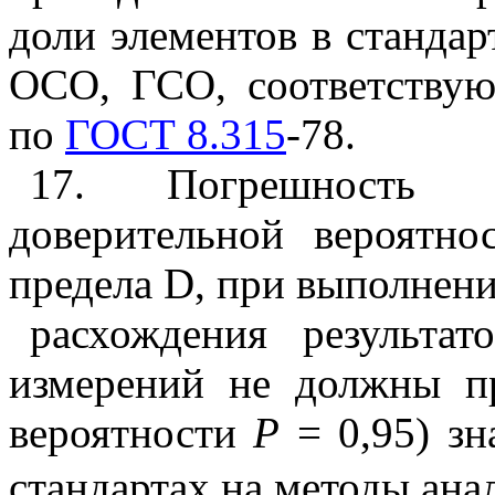
доли элементов в станда
ОСО, ГСО, соответству
по
ГОСТ 8.315
-78.
17. Погрешность р
доверительной вероятн
предела
D
, при выполнен
расхождения результат
измерений не должны п
вероятности
Р
= 0,95) з
стандартах на методы ана