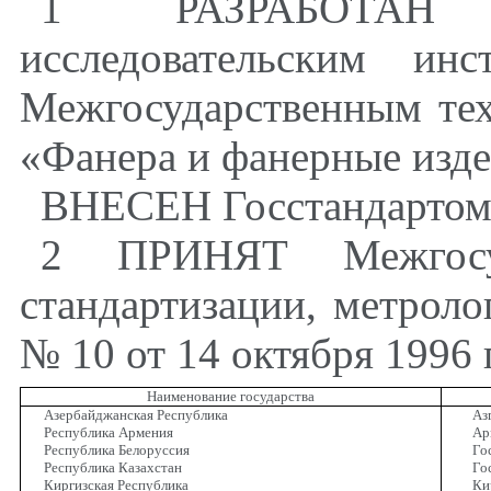
1 РАЗРАБОТАН Ц
исследовательским ин
Межгосударственным те
«Фанера и фанерные изд
ВНЕСЕН Госстандартом
2 ПРИНЯТ Межгосу
стандартизации, метроло
№ 10 от 14 октября 1996 
Наименование государства
Азербайджанская Республика
Аз
Республика Армения
Ар
Республика Белоруссия
Го
Республика Казахстан
Го
Киргизская Республика
Ки