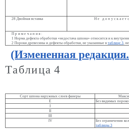
28 Двойная вставка
Не допускает
Примечания
:
1 Норма дефекта обработки «недостача шпона» относится и к внутрен
2 Пороки древесины и дефекты обработки, не указанные в
таблице 3
, н
(Измененная редакция
Таблица
4
Сорт шпона наружных слоев фанеры
Макси
Е
Без видимых пороко
I
II
III
IV
Без ограничения ко
таблицы 3