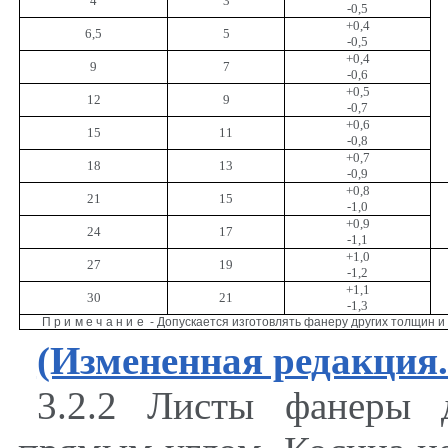
4
3
-0,5
+0,4
6,5
5
-0,5
+0,4
9
7
-0,6
+0,5
12
9
-0,7
+0,6
15
11
-0,8
+0,7
18
13
-0,9
+0,8
21
15
-1,0
+0,9
24
17
-1,1
+1,0
27
19
-1,2
+1,1
30
21
-1,3
Примечание
- Допускается изготовлять фанеру других толщин и
(Измененная редакция
3.2.2
Листы фанеры 