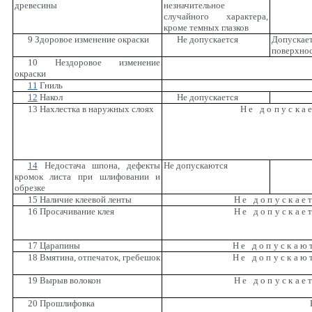
древесины
незначительное
случайного характера,
кроме темных глазков
9 Здоровое изменение окраски
Не допускается
Допуска
поверхнос
10 Нездоровое изменение
окраски
11
Гниль
12
Накол
Не допускается
13 Нахлестка в наружных слоях
Не допуска
14
Недостача шпона, дефекты
Не допускаются
кромок листа при шлифовании и
обрезке
15 Наличие клеевой ленты
Не допускае
16 Просачивание клея
Не допускае
17 Царапины
Не допускаю
18 Вмятина, отпечаток, гребешок
Не допускаю
19 Вырыв волокон
Не допускае
20 Прошлифовка