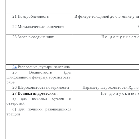
21 Покоробленность
В фанере толщиной до 6,5 мм не учи
22 Металлические включения
23 Зазор в соединениях
Не допускает
24
Расслоение, пузыри, закорина
25 Волнистость (для
шлифованной фанеры), ворсистость,
рябь
26 Шероховатость поверхности
Параметр шероховатости
R
п
m
27 Вставки из древесины:
Не допускают
а) для починки сучков и
отверстий
б) для починки разошедшихся
трещин