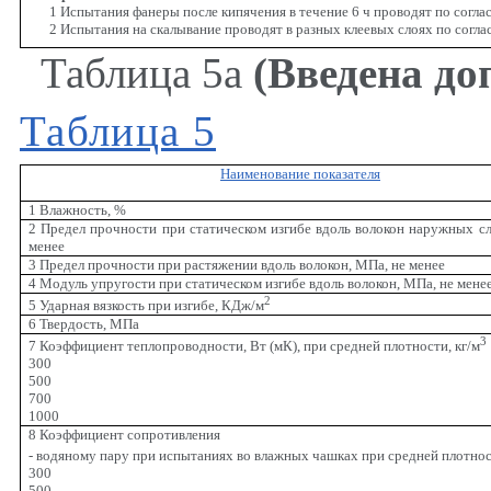
1 Испытания фанеры после кипячения в течение 6 ч проводят по согла
2 Испытания на скалывание проводят в разных клеевых слоях по согла
Таблица 5а
(Введена до
Таблица 5
Наименование показателя
1 Влажность, %
2 Предел прочности при статическом изгибе вдоль волокон наружных сл
менее
3 Предел прочности при растяжении вдоль волокон, МПа, не менее
4 Модуль упругости при статическом изгибе вдоль волокон, МПа, не мене
2
5 Ударная вязкость при изгибе, КДж/м
6 Твердость, МПа
3
7 Коэффициент теплопроводности, Вт (мК), при средней плотности, кг/м
300
500
700
1000
8 Коэффициент сопротивления
- водяному пару при испытаниях во влажных чашках при средней плотнос
300
500