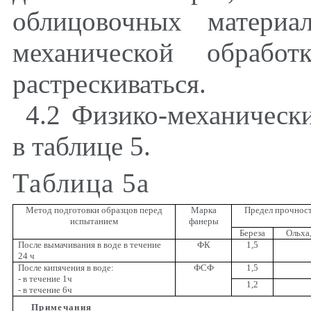
облицовочных материа
механической обрабо
растрескиваться.
4.2 Физико-механическ
в таблице 5.
Таблица 5а
Метод подготовки образцов перед
Марка
Предел прочност
испытанием
фанеры
Береза
Ольха,
После вымачивания в воде в течение
ФК
1,5
24 ч
После кипячения в воде:
ФСФ
1,5
- в течение 1ч
1,2
- в течение 6ч
Примечания