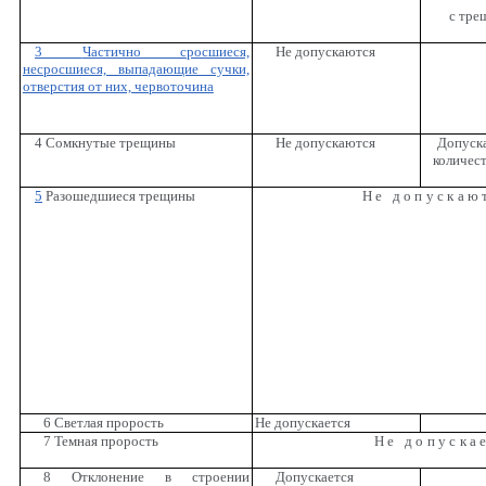
с тре
3
Частично сросшиеся,
Не допускаются
несросшиеся, выпадающие сучки,
отверстия от них, червоточина
4 Сомкнутые трещины
Не допускаются
Допуска
количест
5
Разошедшиеся трещины
Не допускаю
6 Светлая прорость
Не допускается
7 Темная прорость
Не допуска
8 Отклонение в строении
Допускается