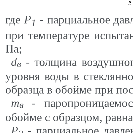
где
Р
- парциальное дав
1
при температуре испытан
Па;
d
- толщина воздушног
в
уровня воды в стеклянн
образца в обойме при по
m
- паропроницаемос
в
обойме с образцом, равна
Р
- парциальное давле