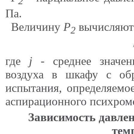
2
Па.
Величину
Р
вычисляют
2
где
j
- среднее значен
воздуха в шкафу с об
испытания, определяемо
аспирационного психроме
Зависимость давле
тем