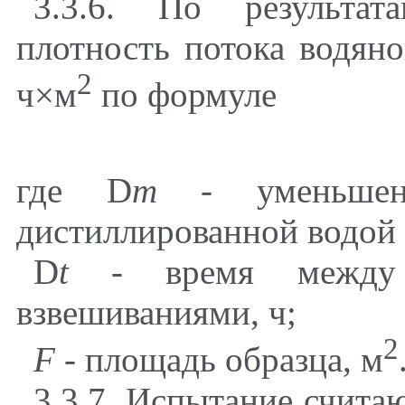
3.3.6. По результат
плотность потока водяно
2
ч
×
м
по формуле
где
D
m
- уменьшен
дистиллированной водой
D
t
-
время между
взвешиваниями, ч;
2
F
- площадь образца, м
3.3.7. Испытание счита