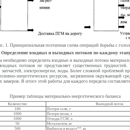
с. 1
. Принципиальная поэтапная схема операций борьбы с голо
. Определение входных и выходных потоков по каждому этапу
а необходимо определить входные и выходные потоки материало
 входных потоков не представляет существенных трудностей.
 запчастей, электроэнергии, воды. Более сложной проблемой п
опливно-энергетических ресурсов, загрязнения окружающей сре
амеров. В итоге этой работы для каждого передела составляетс
П
ример таблицы материально-энергетического баланса
Количество
Выходной поток
100
Потери соли, т
1000
Потери песка, т
1000
Отходы ГСМ, л
50
Металлолом, кг
500
Выбросы в воздух**, кг