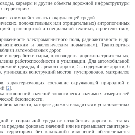
роводы, карьеры и другие объекты дорожной инфраструктуры
х территориях.
ет взаимодействовать с окружающей средой.
еских, положительных или отрицательных) антропогенных
цией транспортной и специальной техники, строительством,
женность электромагнитного поля, радиоактивность и др.
игиеническим и экологическим нормативам). Транспортная
 вблизи автомобильных дорог.
и переработки сырья, производства дорожно-строительных,
овления работоспособности и утилизации. Для автомобильной
рожной одежды; 4 - ремонт дороги; 5 - содержание дороги; 6
ов, утилизация конструкций мостов, путепроводов, материалов
, характеризующих состояние окружающей природной и
ий [
2
].
онений значений экологически значимых измерителей
еской безопасности.
опасности, которые должны находиться в установленных
 социальной среды от воздействия дороги на этапах
ят за пределы фоновых значений или не превышают санитарно-
х территориях без каких-либо изменений обеспечивается