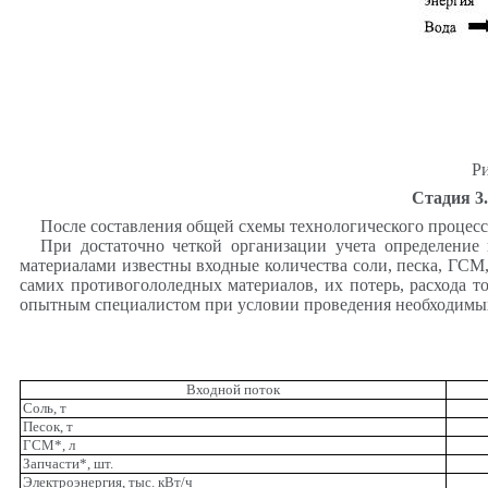
Ри
Стадия 3
После составления общей схемы технологического процесс
При достаточно четкой организации учета определение
материалами известны входные количества соли, песка, ГСМ,
самих противогололедных материалов, их потерь, расхода т
опытным специалистом при условии проведения необходимых з
Входной поток
Соль, т
Песок, т
ГСМ*, л
Запчасти*, шт.
Электроэнергия, тыс. кВт/ч