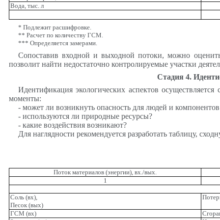
Вода, тыс. л
* Подлежит расшифровке.
** Расчет по количеству ГСМ.
*** Определяется замерами.
Сопоставив входной и выходной потоки, можно оценить
позволит найти недостаточно контролируемые участки деяте
Стадия 4. Иденти
Идентификация экологических аспектов осуществляется
моменты:
- может ли возникнуть опасность для людей и компонент
- используются ли природные ресурсы?
- какие воздействия возникают?
Для наглядности рекомендуется разработать таблицу, сходн
Поток материалов (энергии), вх./вых.
1
Соль (вх),
Потер
Песок (вых)
ГСМ (вх)
Сгора