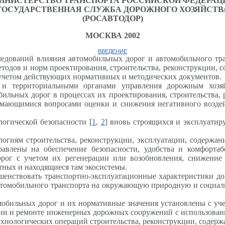
ИНИСТЕРСТВО ТРАНСПОРТА РОССИЙСКОЙ ФЕДЕРАЦ
ГОСУДАРСТВЕННАЯ СЛУЖ
Б
А ДОРОЖНОГО ХОЗЯЙСТВ
(РОСАВТОДОР)
МОСКВА 2002
ВВЕДЕНИЕ
следований влияния автомобильных дорог и автомобильного т
тодов и норм проектирования, строительства, реконструкции, 
 учетом действующих нормативных и методических документов.
 и территориальными органами управления дорожным хозя
ильных дорог в процессах их проектирования, строительства, 
имающимися вопросами оценки и снижения негативного возд
огической безопасности [
1
,
2
] вновь строящихся и эксплуати
логиям строительства, реконструкции, эксплуатации, содержа
авлены на обеспечение безопасности, удобства и комфортаб
орог с учетом их регенерации или возобновления, снижение 
ных и находящиеся там экосистемы.
шенствовать транспортно-эксплуатационные характеристики до
томобильного транспорта на окружающую природную и социаль
томобильных дорог и их нормативные значения установлены с 
ании и ремонте инженерных дорожных сооружений с использован
нологических операций строительства, реконструкции, содержа