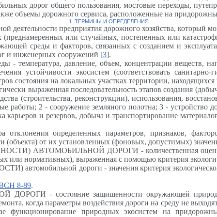
бильных дорог общего пользования, мостовые переходы, путеп
также объемы дорожного сервиса, расположенные на придорожны
1
. ТЕРМИНЫ И ОПРЕДЕЛЕНИЯ
еятельности предприятия дорожного хозяйства, который мож
днамеренных или случайных, постепенных или катастрофич
жающей среды и факторов, связанных с созданием и эксплуата
ог и инженерных сооружений [
3
].
мпература, давление, объем, концентрации веществ, напря
чения устойчивости экосистем (соответствовать санитарно-г
ров состояния на локальных участках территории, находящихся
ки выраженная последовательность этапов создания (добычи 
ства (строительства, реконструкции), использования, восстан
е работы; 2 - сооружение земляного полотна; 3 - устройство до
тка карьеров и резервов, добыча и транспортирование материал
онения определенных параметров, признаков, факторов
и (объекта) от их установленных (фоновых, допустимых) значен
 АВТОМОБИЛЬНОЙ ДОРОГИ - количественная оценка откл
ых или нормативных), выраженная с помощью критерия экологич
мобильной дороги - значения критерия экологической без
ВСН 8-89
.
ГИ - состояние защищенности окружающей природной и
ремонта, когда параметры воздействия дороги на среду не выход
чае функционирование природных экосистем на придорожны