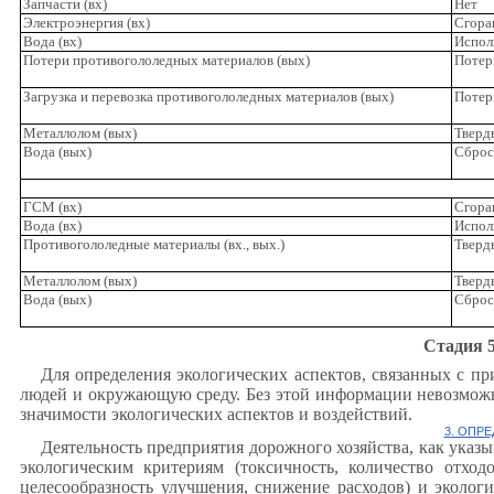
Запчасти (вх)
Нет
Электроэнергия (вх)
Сгора
Вода (вх)
Испол
Потери противогололедных материалов (вых)
Потер
Загрузка и перевозка противогололедных материалов (вых)
Потер
Металлолом (вых)
Тверд
Вода (вых)
Сброс
ГСМ (вх)
Сгора
Вода (вх)
Испол
Противогололедные материалы (вх., вых.)
Тверд
Металлолом (вых)
Тверд
Вода (вых)
Сброс
Стадия 5
Для определения экологических аспектов, связанных с п
людей и окружающую среду. Без этой информации невозможно
значимости экологических аспектов и воздействий.
3
. ОПР
Деятельность предприятия дорожного хозяйства, как указы
экологическим критериям (токсичность, количество отход
целесообразность улучшения, снижение расходов) и эколог