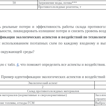
50
Загрязнение воды, почвы***
Противогололедные реагенты, т
 реальные потери и эффективность работы склада противого
льности, ликвидировать излишние потери и снизить уровень воз
фикация экологических аспектов и воздействий по технолог
 с использованием поэтапных схем по каждому входному и в
ов окружающей среды?
ую с табл.
4
, что поможет определить все аспекты и воздействия.
Пример идентификации экологических аспектов и воздействий
Экологический аспект
2
Склад противогололедных материалов
и материалов (нормативные и сверхнормативные)
Засолен
строите
ние топлива, отходы ГСМ
Выбросы