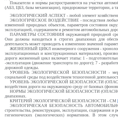
Показатели и нормы распространяются на участки автомо
(АБЗ, ЦБЗ, базы механизации), придорожные территории, а 
ЭКОЛОГИЧЕСКИЙ АСПЕКТ - любой элемент хозяйственной д
ЭКОЛОГИЧЕСКОЕ ВОЗДЕЙСТВИЕ - последствия любых (пре
изменений природных объектов, параметров состояния окру
эксплуатацией, содержанием и ремонтом автомобильных дор
ПАРАМЕТРЫ СОСТОЯНИЯ окружающей природной среды - те
Они должны находиться в строгих диапазонах для обеспе
деятельность может приводить к изменению значений парамет
ЖИЗНЕННЫЙ ЦИКЛ инженерного сооружения - хронологичес
эксплуатационных и конструкционных материалов), производ
дороги жизненный цикл включает этапы: 1 - подготовительны
-эксплуатация (движение транспорта по дороге); 7 - разрабо
дорожной одежды.
УРОВЕНЬ ЭКОЛОГИЧЕСКОЙ БЕЗОПАСНОСТИ - мера откл
социальной среды под воздействием техногенной деятельност
УРОВЕНЬ ЭКОЛОГИЧЕСКОЙ БЕЗОПАСНОСТИ (ОПАСНОСТИ)
воздействия дороги на окружающую среду от базовых (фонов
НОРМЫ ЭКОЛОГИЧЕСКОЙ БЕЗОПАСНОСТИ (ОПАСНОСТИ) авто
диапазонах.
КРИТЕРИЙ ЭКОЛОГИЧЕСКОЙ БЕЗОПАСНОСТИ - СМ
ЭКОЛОГИЧЕСКАЯ БЕЗОПАСНОСТЬ АВТОМОБИЛЬНОЙ ДОРО
строительства, реконструкции, эксплуатации, содержания и 
гигиенических (экологических) нормативов. В этом слу