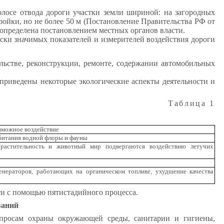
лосе отвода дороги участки земли шириной: на загородных
тройки, но не более 50 м (Постановление Правительства РФ от
 определена постановлением местных органов власти.
ски значимых показателей и измерителей воздействия дороги
ельстве, реконструкции, ремонте, содержании автомобильных
приведены некоторые экологические аспекты деятельности и
Таблица 1
зможное воздействие
обитания водной флоры и фауны
 растительность и животный мир подвергаются воздействию летучих
генераторов, работающих на органическом топливе, ухудшение качества
ти с помощью пятистадийного процесса.
ваний
опросам охраны окружающей среды, санитарии и гигиены,