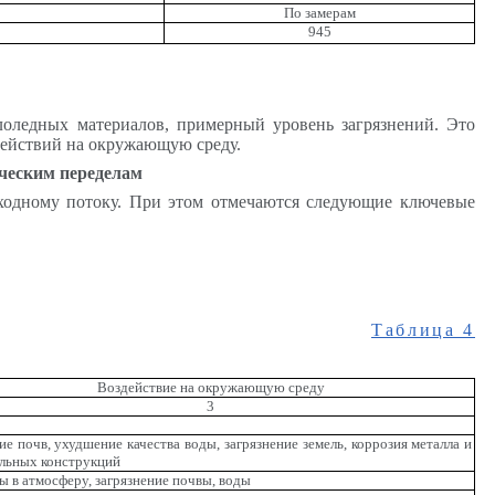
По замерам
945
лоледных материалов, примерный уровень загрязнений. Это
действий на окружающую среду.
ическим переделам
ыходному потоку. При этом отмечаются следующие ключевые
Таблица 4
Воздействие на окружающую среду
3
ие почв, ухудшение качества воды, загрязнение земель, коррозия металла и
льных конструкций
 в атмосферу, загрязнение почвы, воды