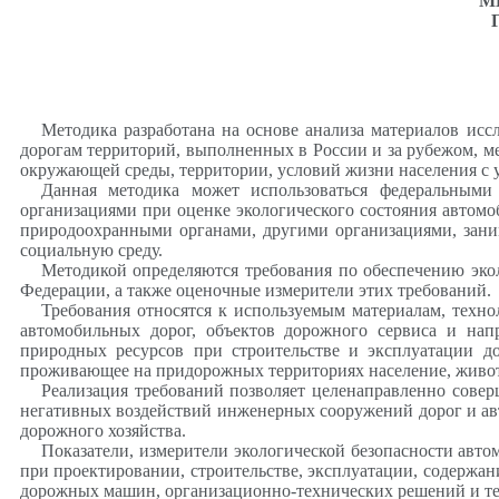
М
Методика разработана на основе анализа материалов ис
дорогам территорий, выполненных в России и за рубежом, ме
окружающей среды, территории, условий жизни населения с
Данная методика может использоваться федеральными
организациями при оценке экологического состояния автомоб
природоохранными органами, другими организациями, зан
социальную среду.
Методикой определяются требования по обеспечению экол
Федерации, а также оценочные измерители этих требований.
Требования относятся к используемым материалам, техно
автомобильных дорог, объектов дорожного сервиса и напр
природных ресурсов при строительстве и эксплуатации д
проживающее на придорожных территориях население, живот
Реализация требований позволяет целенаправленно совер
негативных воздействий инженерных сооружений дорог и ав
дорожного хозяйства.
Показатели, измерители экологической безопасности ав
при проектировании, строительстве, эксплуатации, содерж
дорожных машин, организационно-технических решений и тех