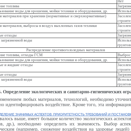
Нет
ние топлива
Загрязн
ьзование воды для орошения, мойки техники и оборудования, др.
Использ
и материалов при хранении (нормативные и сверхнормативные)
Засолен
строите
и материалов, выбросы в воздух выхлопных газов техники
Засолен
строите
ые отходы
Загрязн
 загрязненной воды
Исполь
грунтов
Распределение противогололедных материалов
ние топлива, отходы ГСМ
Выбросы
ьзование воды для орошения, мойки техники и оборудования, др.
Использ
ые и жидкие отходы
Засолен
строите
ые отходы
Загрязн
 загрязненной воды
Исполь
грунтов
. Определение экологических и санитарно-гигиенических ог
рименением любых материалов, технологий, необходимо уточни
 идентифицировать воздействие. Кроме того, эта информация 
ЕДЕЛЕНИЕ ЗНАЧИМЫХ АСПЕКТОВ: ПРИОРИТЕТНОСТЬ ТРЕБОВАНИЙ И ПОСТАНОВК
валось выше, имеет большое количество экологических аспектов
ов, др.), необходимо определить их значимость. Выбор асп
ическим (например, снижение воздействия на здоровье людей)