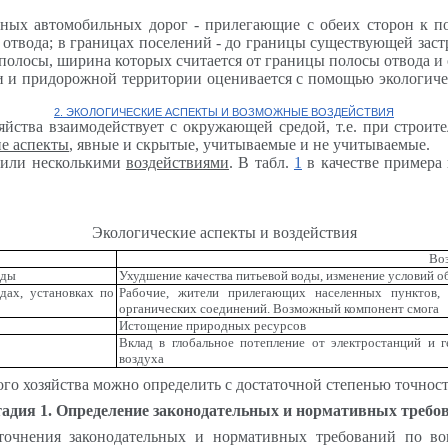
ных автомобильных дорог - прилегающие с обеих сторон к по
ы отвода; в границах поселений - до границы существующей зас
 полосы, ширина которых считается от границы полосы отвода и
и и придорожной территории оценивается с помощью экологиче
2
. ЭКОЛОГИЧЕСКИЕ АСПЕКТЫ И ВОЗМОЖНЫЕ ВОЗДЕЙСТВИЯ
йства взаимодействует с окружающей средой, т.е. при строит
ие аспекты
, явные и скрытые, учитываемые и не учитываемые.
 или несколькими
воздействиями
. В табл.
1
в качестве примера 
Экологические аспекты и воздействия
Во
оды
Ухудшение качества питьевой воды, изменение условий 
дах, установках по
Рабочие, жители прилегающих населенных пунктов,
органических соединений. Возможный компонент смога
Истощение природных ресурсов
Вклад в глобальное потепление от электростанций и 
воздуха
го хозяйства можно определить с достаточной степенью точнос
адия 1. Определение законодательных и нормативных требо
уточнения законодательных и нормативных требований по в