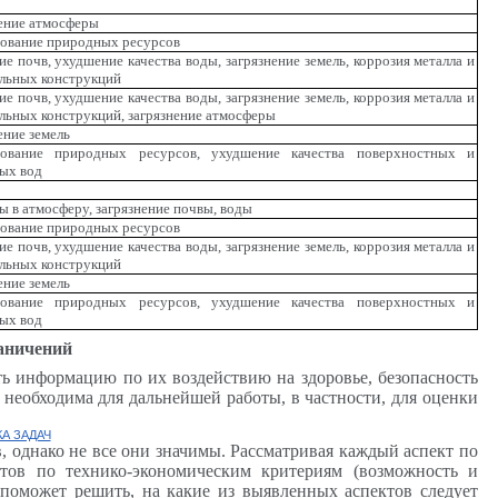
ение атмосферы
ование природных ресурсов
ие почв, ухудшение качества воды, загрязнение земель, коррозия металла и
льных конструкций
ие почв, ухудшение качества воды, загрязнение земель, коррозия металла и
льных конструкций, загрязнение атмосферы
ение земель
зование природных ресурсов, ухудшение качества поверхностных и
ых вод
 в атмосферу, загрязнение почвы, воды
ование природных ресурсов
ие почв, ухудшение качества воды, загрязнение земель, коррозия металла и
льных конструкций
ение земель
зование природных ресурсов, ухудшение качества поверхностных и
ых вод
раничений
ть информацию по их воздействию на здоровье, безопасность
необходима для дальнейшей работы, в частности, для оценки
А ЗАДАЧ
, однако не все они значимы. Рассматривая каждый аспект по
ектов по технико-экономическим критериям (возможность и
 поможет решить, на какие из выявленных аспектов следует