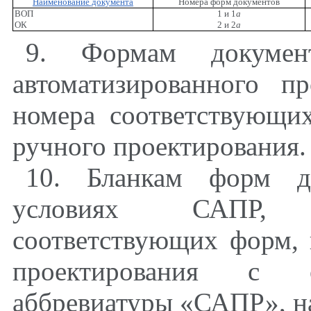
Наименование документа
Номера форм документов
ВОП
1 и 1
a
ОК
2 и 2
а
9. Формам документ
автоматизированного пр
номера соответствующи
ручного проектирования.
10. Бланкам форм д
условиях САПР, 
соответствующих форм, 
проектирования с о
аббревиатуры «САПР», н