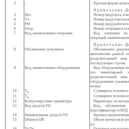
2
-
Краткая форма запис
Примечание
. Д
3
Цех
Номер (код) цеха, в 
4
Уч.
Номер (код) участка в
5
РМ
Номер (код) рабочего
6
Опер.
Номер операции в те
7
Код, наименование операции
Код операции по 
операций, наименовани
Примечание
. Д
8
Обозначение документа
Обозначение докуме
выполнении данной оп
разделительный зна
последующие строки
9
Код, наименование оборудования
Код оборудования по
его инвентарный 
разделительный знак
оборудования указыват
номер.
10
Т
Суммарное основное
о
11
Т
Суммарное вспомогат
в
12
Контролируемые параметры
Параметры, по котор
13
Код средств ТО
Код, обозначение
классификатору и НТД
14
Наименование средств ТО
Краткое наименовани
15
Объем и ПК
Объем контроля (в шт.
д.)
16
То/Тв
Основное или вспомо