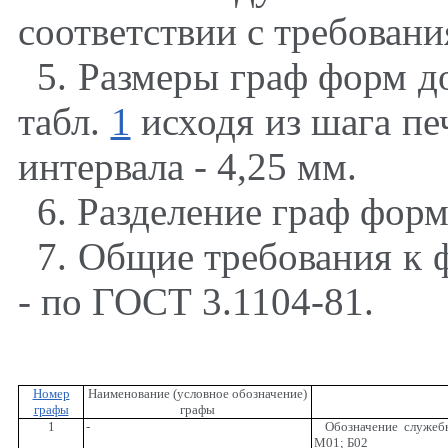
соответствии с требован
5. Размеры граф форм д
табл.
1
исходя из шага пе
интервала - 4,25 мм.
6. Разделение граф форм
7. Общие требования к 
- по ГОСТ 3.1104-81.
Номер
Наименование (условное обозначение)
графы
графы
1
-
Обозначение служеб
М01; Б02