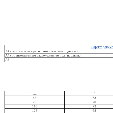
Формат докуме
А4 с вертикальным расположением поля подшивки
А4 с горизонтальным расположением поля подшивки
A3
t
L
max
63
63
70
70
110
73
128
68