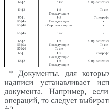
Б4ф2
То же
С применение
Б4ф3
1-й
То же
Последующие
Б5ф1
1-й
Типографс
Б5ф1а
Последующие
»
Б5ф1б
Оборотная сторона
»
Б5ф1в
То же
»
Б5ф2
1-й
С применение
Б5ф2а
Последующие
То же
Б5ф2б
То же
»
Б6ф1
1-й
Типографс
Последующие
Б6ф2
1-й
С применение
Последующие
* Документы, для которы
надписи устанавливает исп
документа. Например, есл
операций, то следует выбират