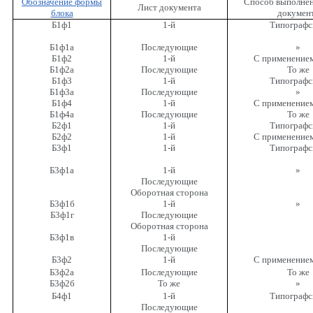
Обозначение формы
Способ выполнен
Лист документа
блока
докумен
Б1ф1
1-й
Типографс
Б1ф1а
Последующие
»
Б1ф2
1-й
С применение
Б1ф2а
Последующие
То же
Б1ф3
1-й
Типографс
Б1ф3а
Последующие
»
Б1ф4
1-й
С применение
Б1ф4а
Последующие
То же
Б2ф1
1-й
Типографс
Б2ф2
1-й
С применение
Б3ф1
1-й
Типографс
Б3ф1а
1-й
»
Последующие
Оборотная сторона
Б3ф1б
1-й
»
Б3ф1г
Последующие
Оборотная сторона
Б3ф1в
1-й
Последующие
Б3ф2
1-й
С применение
Б3ф2а
Последующие
То же
Б3ф2б
То же
»
Б4ф1
1-й
Типографс
Последующие