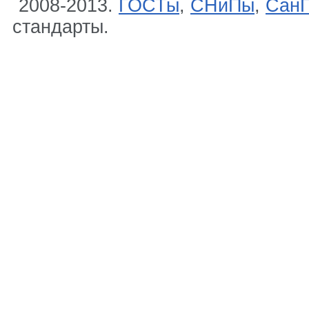
2008-2013.
ГОСТы
,
СНиПы
,
Сан
стандарты.