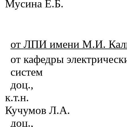
Мусина Е.Б.
от ЛПИ имени М.И. Кал
от кафедры электрически
систем
доц.,
к.т.н.
Кучумов Л.А.
доц.,