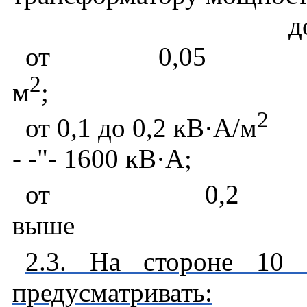
д
от 0,05 
2
м
;
2
от 0,1 до 0,2 кВ
·
А/м
- -"- 1600 кВ
·
А;
от 0,2
выше
2.3. На стороне 10 
предусматривать: