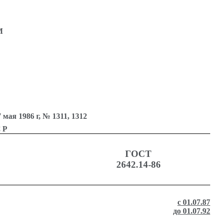
М
 1986 г, № 1311, 1312
СР
ГОСТ
2642.14-86
с 01.07.87
до 01.07.92