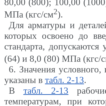
80,00 (800); 100,00 (1000
2
МПа (кгс/см
).
Для арматуры и детале
которых освоено до вве
стандарта, допускаются у
(64) и 8,0 (80) МПа (кгс/
6.
Значения условного, 
указаны в
табл. 2-13
.
В
табл. 2-13
рабочие
температурам, при кот