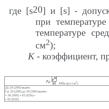
20
где [
s
] и [
s
] - допус
при температуре
температуре сре
2
см
);
К
- коэффициент, п
2
, МПа (кгс/см
)
До 20 (200) включ.
Св. 20 (200) до 56 (560) включ.
» 56 (560) » 65 (650) »
» 65 (650)