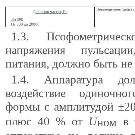
Невзвешенное (действ
Диапазон частот, Гц
До 300
От 300 до 20000
1.3
. Псофометрическ
напряжения пульсации
питания, должно быть не 
1.4
. Аппаратура до
воздействие одиночно
формы с амплитудой ±2
плюс 40 % от
U
в 
ном