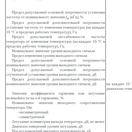
Предел допускаемой основной погрешности установки
частоты от номинального значения
f
(кГц), %
н
Предел допускаемой дополнительной погрешности
установки частоты от изменения температуры (на каждые
10 °С в пределах рабочих температур), Гц
Предел допускаемой нестабильности частоты
генератора от изменения температуры (на каждые 10 °С в
пределах рабочих температур), Гц
Номинальное значение уровня выходного сигнала
Предел изменения уровня выходного сигнала
Предел допускаемой основной погрешности
номинального значения уровня выходного сигнала
Предел допускаемой основной погрешности
ступенчатой установки уровня выходного сигнала, дБ
Предел допускаемой дополнительной погрешности
номинального значения уровня выходного сигнала, дБ
на каждые 10
диапазона тем
Значение коэффициента гармоник или затухание
нелинейности на
n
-й гармонике, %
Номинальное значение выходного сопротивления
генератора, Ом:
- несимметричный
- симметричный
Затухание асимметрии выхода генератора, дБ, не менее
Диапазон измерений уровня затухания, дБ
Предел измерений внешнего переключателя, дБ