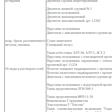
истирания
Двунитка суровая аппретированная
Двуниток льняной суровый № 1
Двуниток полульняной
Двуниток льнокапроновый
Двуниток льнолавсановый, арт. 12202
Парусины полульняные
Диагональ с лавсановым волокном суровая ар
искр, брызг, расплавленного
Сукно шинельное
металла, окалины
Спилковый лоскут
Ткани асбестовые АЛТ-36, АЛТ-5, АСТ-2
Парусины полульняные с огнезащитной проп
Парусина полульняная окрашенная с огнез
пропиткой арт. 11254
От воды и растворов солей
Полотно плащевое гладкокрашеное с пропитк
Полотно палаточное гладкокрашеное с пропи
Диагональ с лавсановым волокном суровая ар
Парусины полульняные с водоупорной пропи
Ткань прорезиненная ЛГН-566-1
Ткань прорезиненная ИРП-11-29
Винилискожа-Т прерывистая
Эластоискожа-Т "Текстин"
Ткань хлопколавсановая меланжевая "Гори