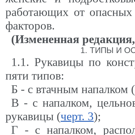
работающих от опасных
факторов.
(Измененная редакция,
1. ТИПЫ И 
1.1. Рукавицы по конс
пяти типов:
Б - с втачным напалком (
В - с напалком, цельн
рукавицы (
черт. 3
);
Г - с напалком, расп