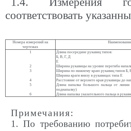
1.4. Измерения г
соответствовать указанны
Номера измерений на
Наименовани
чертежах
1
Длина посередине рукавиц типов:
Б, В, Г, Д
Е
2
Ширина рукавицы на уровне перегиба напал
3
Ширина по нижнему краю рукавиц типов Б, В
Ширина краги внизу в рукавицах типа Е
4
Расстояние от верхнего края рукавицы до на
5
Длина напалка большого пальца от линии 
поднапалку)
6
Длина напалка указательного пальца в рукав
Примечания
:
1. По требованию потреби