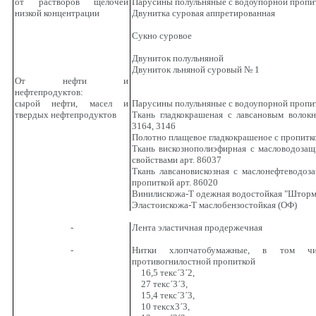
от растворов щелочей
Парусины полульняные с водоупорной пропи
низкой концентрации
Двунитка суровая аппретированная
Сукно суровое
Двуниток полульняной
Двуниток льняной суровый № 1
От нефти и
нефтепродуктов:
сырой нефти, масел и
Парусины полульняные с водоупорной пропи
твердых нефтепродуктов
Ткань гладкокрашеная с лавсановым волокн
3164, 3146
Полотно плащевое гладкокрашеное с пропитк
Ткань вискознополиэфирная с масловодоза
свойствами арт. 86037
Ткань лавсановискозная с маслонефтеводоз
пропиткой арт. 86020
Винилискожа-Т одежная водостойкая "Шторм
Эластоискожа-Т маслобензостойкая (ОФ)
-
Лента эластичная продержечная
-
Нитки хлопчатобумажные, в том ч
противогнилостной пропиткой
16,5 текс
´
3
´
2,
27 текс
´
3
´
3,
15,4 текс
´
3
´
3,
10 тексх3
´
3,