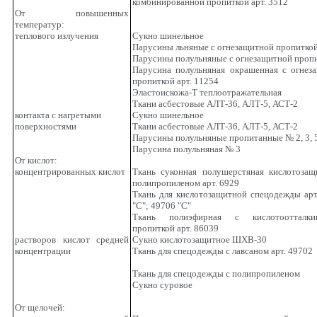
комбинированной пропиткой арт. 3512
От повышенных
температур:
теплового излучения
Сукно шинельное
Парусины льняные с огнезащитной пропитко
Парусины полульняные с огнезащитной проп
Парусина полульняная окрашенная с огнез
пропиткой арт. 11254
Эластоискожа-Т теплоотражательная
Ткани асбестовые АЛТ-36, АЛТ-5, АСТ-2
контакта с нагретыми
Сукно шинельное
поверхностями
Ткани асбестовые АЛТ-36, АЛТ-5, АСТ-2
Парусины полульняные пропитанные № 2, 3, 5
Парусина полульняная № 3
От кислот:
концентрированных кислот
Ткань суконная полушерстяная кислотозащ
полипропиленом арт. 6929
Ткань для кислотозащитной спецодежды арт
"С"; 49706 "С"
Ткань полиэфирная с кислотоотталки
пропиткой арт. 86039
растворов кислот средней
Сукно кислотозащитное ШХВ-30
концентрации
Ткань для спецодежды с лавсаном арт. 49702
Ткань для спецодежды с полипропиленом
Сукно суровое
От щелочей: