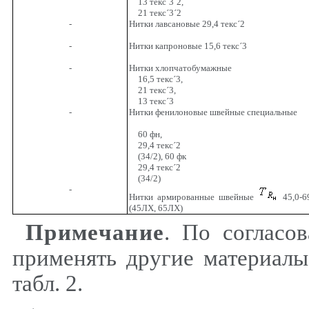
13 текс
´
3
´
2,
21 текс
´
3
´
2
-
Нитки лавсановые 29,4 текс
´
2
-
Нитки капроновые 15,6 текс
´
3
-
Нитки хлопчатобумажные
16,5 текс
´
3,
21 текс
´
3,
13 текс
´
3
-
Нитки фенилоновые швейные специальные
60 фн,
29,4 текс
´
2
(34/2), 60 фк
29,4 текс
´
2
(34/2)
-
Нитки армированные швейные
45,0-6
(45ЛХ, 65ЛХ)
Примечание
. По согласо
применять другие материалы
табл. 2.