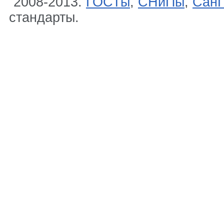
2008-2013.
ГОСТы
,
СНиПы
,
Сан
стандарты.