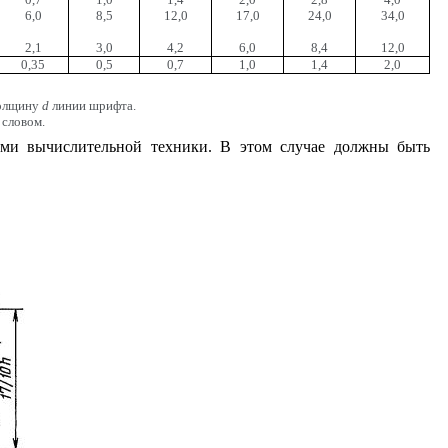
6,0
8,5
12,0
17,0
24,0
34,0
2,1
3,0
4,2
6,0
8,4
12,0
0,35
0,5
0,7
1,0
1,4
2,0
толщину
d
линии шрифта.
 словом.
ами вычислительной техники. В этом случае должны быть