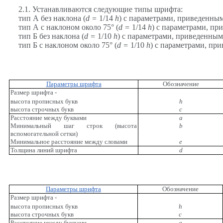
2.1. Устанавливаются следующие типы шрифта:
тип А без наклона (
d
=
1/14
h
) с параметрами, приведенным
тип А с наклоном около 75° (
d
=
1/14
h
) с параметрами, пр
тип Б без наклона (
d
=
1/10
h
) с параметрами, приведенным
тип Б с наклоном около 75° (
d
=
1/10
h
) с параметрами, пр
Параметры шрифта
Обозначение
Размер шрифта -
высота прописных букв
h
высота строчных букв
с
Расстояние между буквами
а
Минимальный шаг строк (высота
b
вспомогательной сетки)
Минимальное расстояние между словами
е
Толщина линий шрифта
d
Параметры шрифта
Обозначение
Размер шрифта -
высота прописных букв
h
высота строчных букв
с
Расстояние между буквами
а