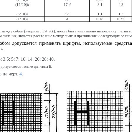
(17/10)
h
17
d
3,1
4,3
(6/10)
h
6
d
1,1
1,5
(1/10)
h
d
0,18
0,25
ы между собой (например,
ГА
,
AT
), может быть уменьшено наполовину, т.е. на 
репинания, является расстояние между знаком препинания и следующим за ним
бом допускается применять шрифты, используемые средств
в.
5; 5; 7; 10; 14; 20; 28; 40.
допускается только для типа Б.
 на черт.
4
.