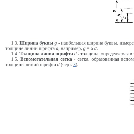
1.3.
Ширина буквы
g
- наибольшая ширина буквы, измерен
толщине линии шрифта
d
, например,
g
= 6
d
.
1.4.
Толщина линии шрифта
d
- толщина, определяемая в
1.5.
Вспомогательная сетка
- сетка, образованная вспо
толщины линий шрифта
d
(черт.
3
).