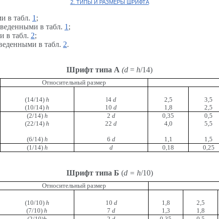
2. ТИПЫ И РАЗМЕРЫ ШРИФТА
и в табл.
1
;
иведенными в табл.
1
;
и в табл.
2
;
иведенными в табл.
2
.
Шрифт типа А
(d
=
h
/14)
Относительный размер
(14/14)
h
l4
d
2,5
3,5
(10/14)
h
10
d
1,8
2,5
(2/14)
h
2
d
0,35
0,5
(22/14)
h
22
d
4,0
5,5
(6/14)
h
6
d
1,1
1,5
(1/14)
h
d
0,18
0,25
Шрифт типа Б
(
d
=
h
/10)
Относительный размер
(10/10)
h
10
d
1,8
2,5
(7/10)
h
7
d
1,3
1,8
(2/10)
h
2
d
0,35
0,5