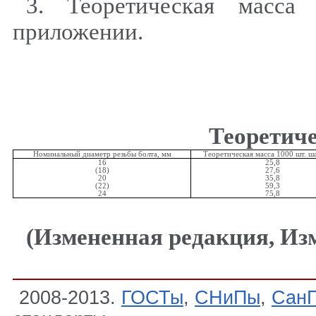
3. Теоретическая масса
приложении.
Теоретич
Номинальный диаметр резьбы болта, мм
Теоретическая масса 1000 шт. ша
16
25,8
(18)
27,6
20
35,8
(22)
59,3
24
75,8
(Измененная редакция, Изм
2008-2013.
ГОСТы
,
СНиПы
,
Сан