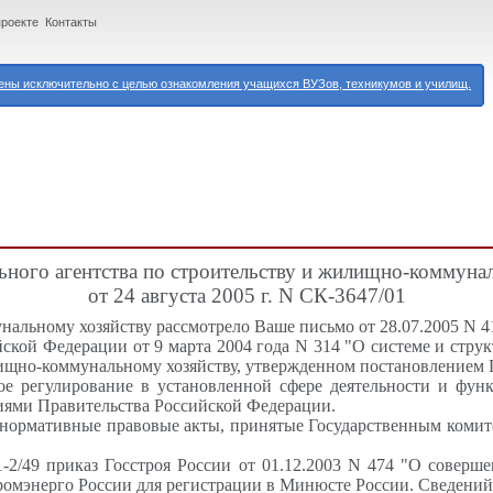
проекте
Контакты
ны исключительно с целью ознакомления учащихся ВУЗов, техникумов и училищ.
ного агентства по строительству и жилищно-коммуна
от 24 августа 2005 г. N СК-3647/01
нальному хозяйству рассмотрело Ваше письмо от 28.07.2005 N 4
йской Федерации от 9 марта 2004 года N 314 "О системе и стру
ищно-коммунальному хозяйству, утвержденном постановлением 
ое регулирование в установленной сфере деятельности и фун
иями Правительства Российской Федерации.
 нормативные правовые акты, принятые Государственным комит
-2/49 приказ Госстроя России от 01.12.2003 N 474 "О соверш
омэнерго России для регистрации в Минюсте России. Сведений о