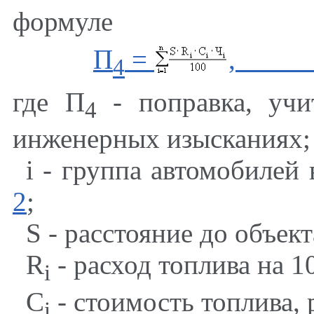
формуле
П
=
,
4
где П
- поправка, учи
4
инженерных изысканиях;
i
- группа автомобилей 
2
;
S
- расстояние до объект
R
- расход топлива на 10
i
С
- стоимость топлива, р
i