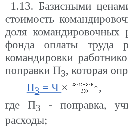
1.13. Базисными ценам
стоимость командировоч
доля командировочных 
фонда оплаты труда р
командировки работник
поправки П
, которая оп
3
П
= Ч
×
,
3
где П
- поправка, уч
3
расходы;