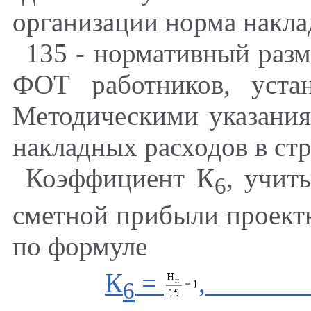
организации норма накла
135 - нормативный разм
ФОТ работников, уста
Методическими указани
накладных расходов в ст
Коэффициент К
, учит
6
сметной прибыли проектн
по формуле
К
=
,
6