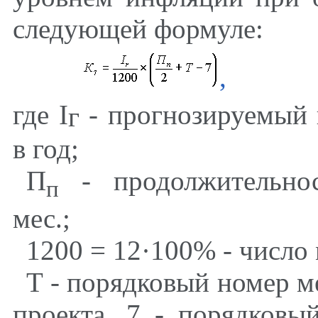
следующей формуле:
,
где
I
- прогнозируемый 
г
в год;
П
- продолжительнос
п
мес.;
1200 = 12·100% - число 
Т -
порядковый номер ме
проекта, 7 - порядковы