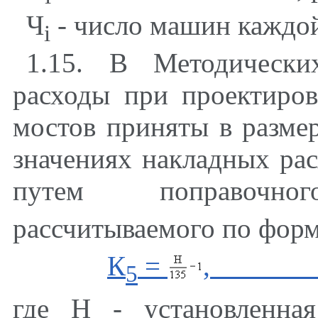
Ч
- число машин каждо
i
1.15. В Методически
расходы при проектиро
мостов приняты в разме
значениях накладных ра
путем поправочн
рассчитываемого по фор
К
=
,
5
где Н - установленна