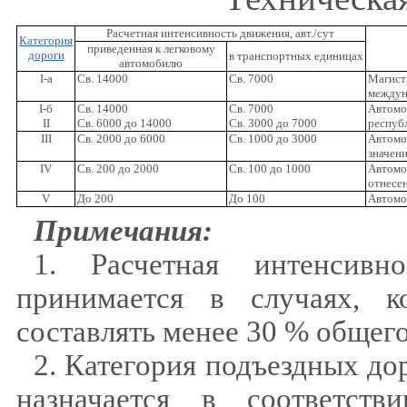
Расчетная интенсивность движения, авт./сут
Категория
приведенная к легковому
дороги
в транспортных единицах
автомобилю
I
-а
Св. 14000
Св. 7000
Магист
междун
I-
б
Св
. 14000
Св. 7000
Автом
II
Св. 6000 до 14000
Св. 3000 до 7000
республ
III
Св. 2000 до 6000
Св. 1000 до 3000
Автомо
значени
IV
Св. 200 до 2000
Св. 100 до 1000
Автомо
отнесе
V
До 200
До 100
Автомо
Примечания:
1. Расчетная интенсивн
принимается в случаях, к
составлять менее 30 % общего
2. Категория подъездных д
назначается в соответств