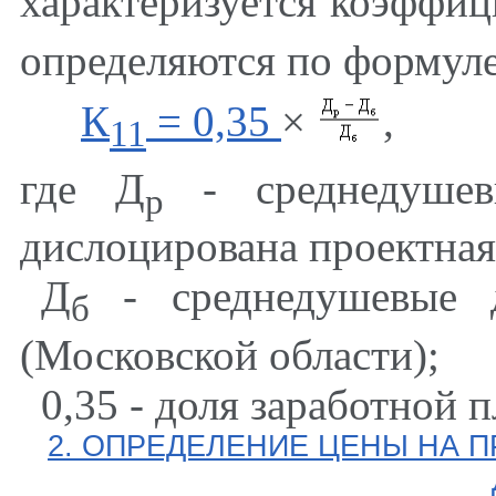
характеризуется коэффи
определяются по формул
К
= 0,35
×
,
11
где Д
- среднедушев
р
дислоцирована проектная
Д
- среднедушевые д
б
(Московской области);
0,35 - доля заработной 
2. ОПРЕДЕЛЕНИЕ ЦЕНЫ НА 