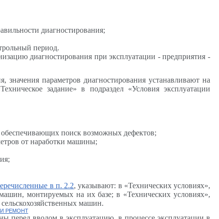
равильности диагностирования;
трольный период.
ганизацию диагностирования при эксплуатации - предприятия -
ия, значения параметров диагностирования устанавливают на
Техническое задание» в подраздел «Условия эксплуатации
и обеспечивающих поиск возможных дефектов;
метров от наработки машины;
ия;
перечисленные в п.
2.2
, указывают: в «Технических условиях»,
ашин, монтируемых на их базе; в «Технических условиях»,
и сельскохозяйственных машин.
 И РЕМОНТ
ны перед вводом в эксплуатацию, в процессе эксплуатации в