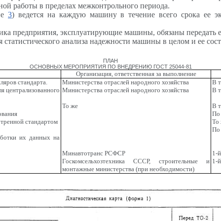
зной работы в пределах межконтрольного периода.
ние
3
) ведется на каждую машину в течение всего срока ее 
ика предприятия, эксплуатирующие машины, обязаны передать е
 статистического анализа надежности машины в целом и ее сост
ПЛАН
ОСНОВНЫХ МЕРОПРИЯТИЯ ПО ВНЕДРЕНИЮ ГОСТ 25044-81
Организация, ответственная за выполнение
ляров стандарта.
Министерства отраслей народного хозяйства
В 
ля централизованного
Министерства отраслей народного хозяйства
В 
То же
В 
ования
По
отренной стандартом
То
По
аботки их данных на
Минавтотранс РСФСР
1-й
Госкомсельхозтехника СССР, строительные и
1-й
монтажные министерства (при необходимости)