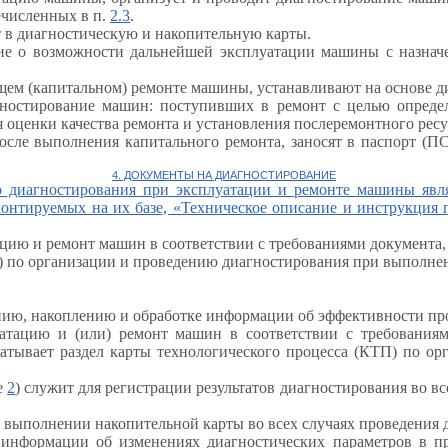
ечисленных в п.
2.3
.
т в диагностическую и накопительную карты.
ние о возможности дальнейшей эксплуатации машины с назна
щем (капитальном) ремонте машины, устанавливают на основе д
агностирование машин: поступивших в ремонт с целью опред
оценки качества ремонта и установления послеремонтного ресу
 после выполнения капитального ремонта, заносят в паспорт 
4. ДОКУМЕНТЫ НА ДИАГНОСТИРОВАНИЕ
о диагностирования при эксплуатации и ремонте машины явл
онтируемых на их базе, «Техническое описание и инструкция п
цию и ремонт машин в соответствии с требованиями документа, 
) по организации и проведению диагностирования при выполнен
нию, накоплению и обработке информации об эффективности пр
луатацию и (или) ремонт машин в соответствии с требования
атывает раздел карты технологического процесса (КТП) по о
е
2
) служит для регистрации результатов диагностирования во в
 выполнении накопительной карты во всех случаях проведения 
ия информации об изменениях диагностических параметров в 