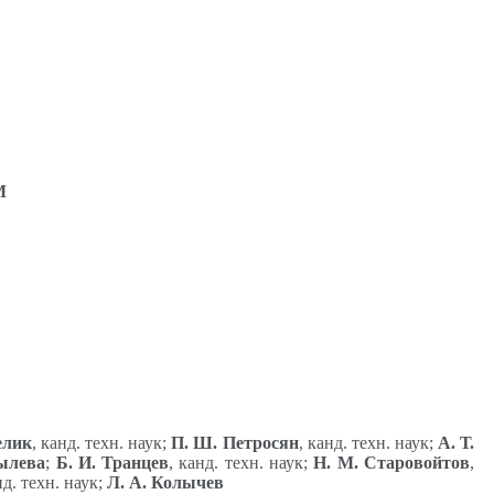
М
елик
, канд. техн. наук;
П. Ш. Петросян
, канд. техн. наук;
А. Т.
ылева
;
Б. И. Транцев
, канд. техн. наук;
Н. М. Старовойтов
,
нд. техн. наук;
Л. А. Колычев