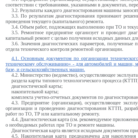
соответствии с требованиями, указанными в документах, пер
3.2. Результаты каждого диагностирования машины занося
3.3. По результатам диагностирования принимают реше
проведения текущего (капитального) ремонта.
3.4. Объем работ, подлежащих выполнению при ТО и теку
3.5. Ремонтное предприятие организует и проводит ди
капитальный ремонт с целью получения исходных данных для 
3.6. Значения диагностических параметров, полученные
отдела технического контроля ремонтной организации.
4.1. Основным документом по организации техническог
техническому обслуживанию» - для автомобилей и машин, м
базе, и сельскохозяйственных машин.
4.2. Министерство (ведомство), осуществляющее эксплуата
раздела карты типового технологического процесса (КТТП
диагностической карты;
накопительной карты;
комплекта учетно-отчетных документов по диагностирова
4.3. Предприятие (организация), осуществляющее эксп
организации и проведению диагностирования КТТП, разраб
работ по ТО, ТР или капитальному ремонту.
4.4. Диагностическая карта (см. рекомендуемое приложени
о необходимых работах при ТО и ремонте машины.
Диагностическая карта является исходным документом при
4.5. Накопительная карта предназначена для накоплен