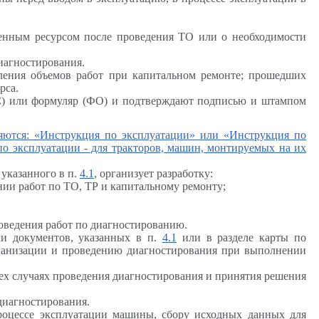
ченным ресурсом после проведения ТО или о необходимости
иагностирования.
еления объемов работ при капитальном ремонте; прошедших
рса.
(ПС) или формуляр (ФО) и подтверждают подписью и штампом
яются: «Инструкция по эксплуатации» или «Инструкция по
о эксплуатации - для тракторов, машин, монтируемых на их
указанного в п.
4.1
, организует разработку:
ии работ по ТО, ТР и капитальному ремонту;
оведения работ по диагностированию.
ми документов, указанных в п.
4.1
или в разделе карты по
рганизации и проведению диагностирования при выполнении
сех случаях проведения диагностирования и принятия решения
диагностирования.
процессе эксплуатации машины, сбору исходных данных для