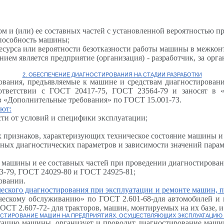
м и (или) ее составных частей с установленной вероятностью п
способность машины;
есурса или вероятности безотказности работы машины в межкон
нием является предприятие (организация) - разработчик, за ор
2. ОБЕСПЕЧЕНИЕ ДИАГНОСТИРОВАНИЯ НА СТАДИИ РАЗРАБОТКИ
бования, предъявляемые к машине и средствам диагностирован
ответствии с ГОСТ 20417-75, ГОСТ 23564-79 и заносят в «
 в «Дополнительные требования» по ГОСТ 15.001-73.
ают:
сти от условий и специфики эксплуатации;
х признаков, характеризующих техническое состояние машины 
ных диагностических параметров и зависимости значений пара
 машины и ее составных частей при проведении диагностирован
-79, ГОСТ 24029-80 и ГОСТ 24925-81;
овании.
ческого диагностирования при эксплуатации и ремонте машин, 
ескому обслуживанию» по ГОСТ 2.601-68-для автомобилей и м
СТ 2.607-72- для тракторов, машин, монтируемых на их базе, 
ОСТИРОВАНИЕ МАШИН НА ПРЕДПРИЯТИЯХ, ОСУЩЕСТВЛЯЮЩИХ ЭКСПЛУАТАЦИЮ
атацию машины, организует и проводит диагностирование маши