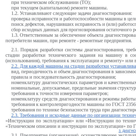
при техническом обслуживании (ТО);
при текущем (капитальном) ремонте машины.
1.2. Устанавливают следующие задачи диагностирования:
проверка исправности и работоспособности машины в цело
поиск дефектов, нарушивших исправность и (или) работо
сбор исходных данных для прогнозирования остаточного р
1.3. Ответственным за обеспечение объекта диагностирова
потребители машин, при ремонте - ремонтные предприятия.
2.1. Порядок разработки системы диагностирования, тре
стадии разработки технического задания на машину в со
(использования), требования к эксплуатации и ремонту» или
2.2. Для каждой машины на стадии разработки устанавлив
вид, периодичность и объем диагностирования в зависимо
правила и последовательность диагностирования;
номенклатуру диагностических параметров и качественны
номинальные, допускаемые, предельные значения структур
требования к точности измерения параметров;
номенклатуру средств диагностирования и режимы работы
требования к контролепригодности машины по ГОСТ 23563
требования по технике безопасности труда при диагностир
2.3. Требования и исходные данные по организации техни
«Инструкции по эксплуатации» или «Инструкции по технич
«Техническом описании и инструкции по эксплуатации» по ГО
3. ДИАГН
3.1. Предприятие (организация), осуществляющее эксплу