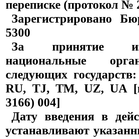
переписке (протокол № 2
Зарегистрировано Б
5300
За принятие изм
национальные орг
следующих государств:
RU
, Т
J
, ТМ,
UZ
,
U
А 
3166) 004]
Дату введения в дей
устанавливают указан