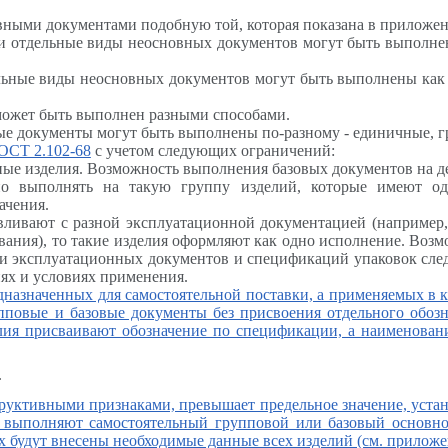
вными документами подобную той, которая показана в приложе
ли отдельные виды неосновных документов могут быть выполне
ельные виды неосновных документов могут быть выполнены как
 может быть выполнен разными способами.
ные документы могут быть выполнены по-разному - единичные, г
ОСТ 2.102-68
с учетом следующих ограничений:
е изделия. Возможность выполнения базовых документов на дет
но выполнять на такую группу изделий, которые имеют о
ачения.
тавливают с разной эксплуатационной документацией (наприме
рования), то такие изделия оформляют как одно исполнение. Во
ти эксплуатационных документов и спецификаций упаковок сле
иях и условиях применения.
едназначенных для самостоятельной поставки, а применяемых в 
упповые и базовые документы без присвоения отдельного обоз
делия присваивают обозначение по спецификации, а наименов
.
руктивными признаками, превышает предельное значение, устан
их выполняют самостоятельный групповой или базовый основн
х будут внесены необходимые данные всех изделий (см. прилож