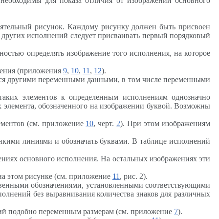
 необходимы для показа отличия от изображений основного
стоятельный рисунок. Каждому рисунку должен быть присвоен
 других исполнений следует присваивать первый порядковый
.
лностью определять изображение того исполнения, на которое
нения (приложения
9
,
10
,
11
,
12
).
тся другими переменными данными, в том числе переменными
 таких элементов к определенным исполнениям однозначно
х элемента, обозначенного на изображении буквой. Возможны
ементов (см. приложение
10
, черт.
2
). При этом изображениям
нкими линиями и обозначать буквами. В таблице исполнений
жениях основного исполнения. На остальных изображениях эти
а этом рисунке (см. приложение
11
, рис. 2).
уквенными обозначениями, установленными соответствующими
полнений без выравнивания количества знаков для различных
ний подобно переменным размерам (см. приложение
7
).