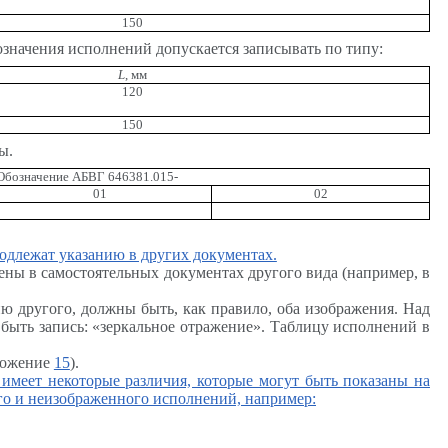
150
означения исполнений допускается записывать по типу:
L
, мм
120
150
ы.
Обозначение АБВГ 646381.015-
01
02
подлежат указанию в других документах.
ены в самостоятельных документах другого вида (например, в
ию другого, должны быть, как правило, оба изображения. Над
быть запись: «зеркальное отражение». Таблицу исполнений в
ложение
15
).
 имеет некоторые различия, которые могут быть показаны на
го и неизображенного исполнений, например: