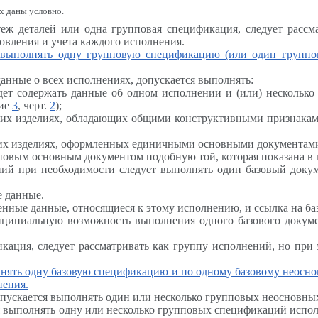
х даны условно.
теж деталей или одна групповая спецификация, следует расс
овления и учета каждого исполнения.
я выполнять одну групповую спецификацию (или один группо
анные о всех исполнениях, допускается выполнять:
дет содержать данные об одном исполнении и (или) несколько
ние
3
, черт.
2
);
ьких изделиях, обладающих общими конструктивными признак
ких изделиях, оформленных единичными основными документам
пповым основным документом подобную той, которая показана 
ений при необходимости следует выполнять один базовый доку
е данные.
нные данные, относящиеся к этому исполнению, и ссылка на ба
ципиальную возможность выполнения одного базового докумен
икация, следует рассматривать как группу исполнений, но при
олнять одну базовую спецификацию и по одному базовому неосн
нения.
опускается выполнять один или несколько групповых неосновн
 выполнять одну или несколько групповых спецификаций исполн