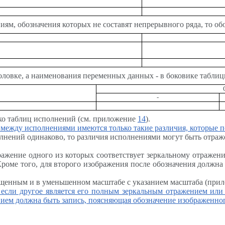
ям, обозначения которых не составят непрерывного ряда, то об
головке, а наименования переменных данных - в боковике таблиц
-
ько таблиц исполнений (см. приложение
14
).
 между исполнениями имеются только такие различия, которые 
лнений одинаково, то различия исполнениями могут быть отраж
ражение одного из которых соответствует зеркальному отражен
оме того, для второго изображения после обозначения должна 
ощенным и в уменьшенном масштабе с указанием масштаба (при
, если другое является его полным зеркальным отражением или
ием должна быть запись, поясняющая обозначение изображенно