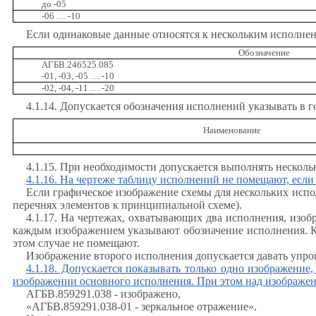
до -05
-06 … -10
Если одинаковые данные относятся к нескольким исполнени
Обозначение
АГБВ.246525.085
-01, -03, -05 … -10
-02, -04, -11 … -20
4.1.14. Допускается обозначения исполнений указывать в 
Наименование
4.1.15. При необходимости допускается выполнять нескол
4.1.16. На чертеже таблицу исполнений не помещают, если
Если графическое изображение схемы для нескольких испо
перечнях элементов к принципиальной схеме).
4.1.17. На чертежах, охватывающих два исполнения, изоб
каждым изображением указывают обозначение исполнения. Кр
этом случае не помещают.
Изображение второго исполнения допускается давать упр
4.1.18. Допускается показывать только одно изображение
изображении основного исполнения. При этом над изображен
АГБВ.859291.038 - изображено,
«АГБВ.859291.038-01 - зеркальное отражение».