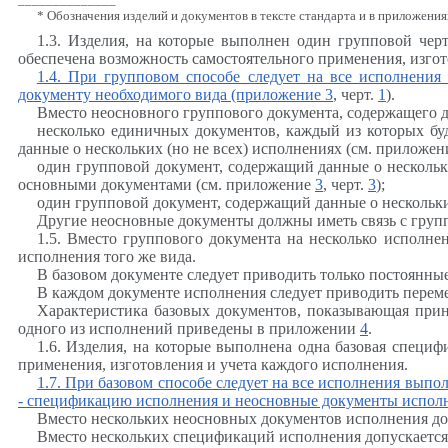
* Обозначения изделий и документов в тексте стандарта и в приложения
1.3. Изделия, на которые выполнен один групповой чер
обеспечена возможность самостоятельного применения, изгот
1.4. При групповом способе следует на все исполнени
документу необходимого вида (приложение
3
, черт.
1
).
Вместо неосновного группового документа, содержащего д
несколько единичных документов, каждый из которых бу
данные о нескольких (но не всех) исполнениях (см. приложе
один групповой документ, содержащий данные о нескол
основными документами (см. приложение
3
, черт.
3
);
один групповой документ, содержащий данные о несколь
Другие неосновные документы должны иметь связь с гру
1.5. Вместо группового документа на несколько исполн
исполнения того же вида.
В базовом документе следует приводить только постоянны
В каждом документе исполнения следует приводить переме
Характеристика базовых документов, показывающая прин
одного из исполнений приведены в приложении
4
.
1.6. Изделия, на которые выполнена одна базовая специф
применения, изготовления и учета каждого исполнения.
1.7. При базовом способе следует на все исполнения вып
- спецификацию исполнения и неосновные документы испол
Вместо нескольких неосновных документов исполнения д
Вместо нескольких спецификаций исполнения допускается