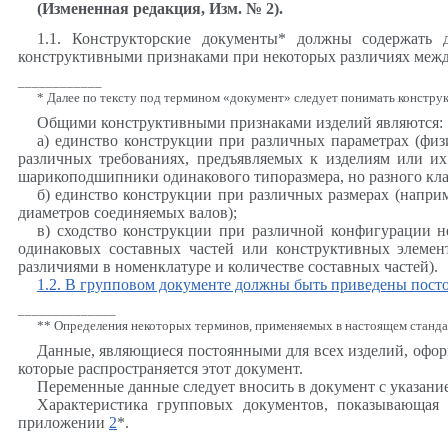
(Измененная редакция, Изм. № 2).
1.1. Конструкторские документы* должны содержать 
конструктивными признаками при некоторых различиях межд
____________
* Далее по тексту под термином «документ» следует понимать констру
Общими конструктивными признаками изделий являются:
а) единство конструкции при различных параметрах (физи
различных требованиях, предъявляемых к изделиям или и
шарикоподшипники одинакового типоразмера, но разного клас
б) единство конструкции при различных размерах (напри
диаметров соединяемых валов);
в) сходство конструкции при различной конфигурации н
одинаковых составных частей или конструктивных элемен
различиями в номенклатуре и количестве составных частей).
1.2. В групповом документе должны быть приведены пост
______________
** Определения некоторых терминов, применяемых в настоящем станд
Данные, являющиеся постоянными для всех изделий, оформл
которые распространяется этот документ.
Переменные данные следует вносить в документ с указание
Характеристика групповых документов, показывающая
приложении
2
*.
______________