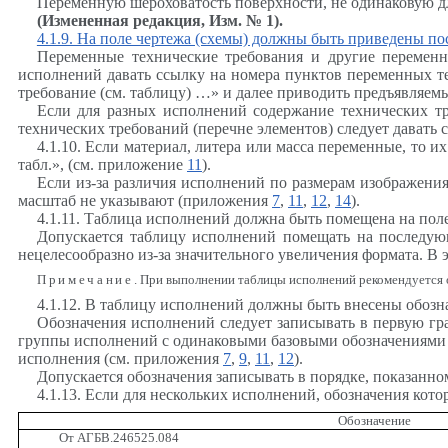
Переменную шероховатость поверхности, не одинаковую дл
(Измененная редакция, Изм. № 1).
4.1.9. На поле чертежа (схемы) должны быть приведены п
Переменные технические требования и другие переменн
исполнений давать ссылку на номера пунктов переменных те
требование (см. таблицу) …» и далее приводить предъявляем
Если для разных исполнений содержание технических тр
технических требований (перечне элементов) следует давать
4.1.10. Если материал, литера или масса переменные, то и
табл.», (см. приложение
11
).
Если из-за различия исполнений по размерам изображени
масштаб не указывают (приложения
7
,
11
,
12
,
14
).
4.1.11. Таблица исполнений должна быть помещена на поле 
Допускается таблицу исполнений помещать на последующ
нецелесообразно из-за значительного увеличения формата. В 
Примечание
. При выполнении таблицы исполнений рекомендуется о
4.1.12. В таблицу исполнений должны быть внесены обозна
Обозначения исполнений следует записывать в первую гра
группы исполнений с одинаковыми базовыми обозначениями п
исполнения (см. приложения
7
,
9
,
11
,
12
).
Допускается обозначения записывать в порядке, показанн
4.1.13. Если для нескольких исполнений, обозначения кот
Обозначение
От АГБВ.246525.084