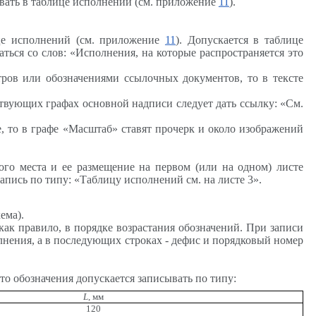
вать в таблице исполнений (см. приложение
11
).
ице исполнений (см. приложение
11
). Допускается в таблице
ься со слов: «Исполнения, на которые распространяется это
ров или обозначениями ссылочных документов, то в тексте
тствующих графах основной надписи следует дать ссылку: «См.
, то в графе «Масштаб» ставят прочерк и около изображений
ого места и ее размещение на первом (или на одном) листе
апись по типу: «Таблицу исполнений см. на листе 3».
ема).
как правило, в порядке возрастания обозначений. При записи
нения, а в последующих строках - дефис и порядковый номер
то обозначения допускается записывать по типу:
L
, мм
120