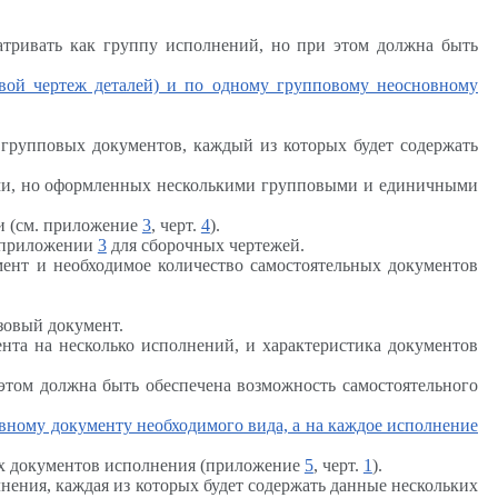
матривать как группу исполнений, но при этом должна быть
вой чертеж деталей) и по одному групповому неосновному
 групповых документов, каждый из которых будет содержать
ами, но оформленных несколькими групповыми и единичными
и (см. приложение
3
, черт.
4
).
в приложении
3
для сборочных чертежей.
мент и необходимое количество самостоятельных документов
зовый документ.
та на несколько исполнений, и характеристика документов
 этом должна быть обеспечена возможность самостоятельного
овному документу необходимого вида, а на каждое исполнение
ых документов исполнения (приложение
5
, черт.
1
).
ения, каждая из которых будет содержать данные нескольких