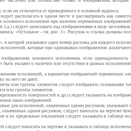
ют частично или полностью только те изображения, которые
, если он отличается от приведенного в основной надписи.
следует располагать в одном месте и рассматривать как само
ям основного исполнения при наличии переменных изображений
 и т.д.) следует записывать над изображениями в виде заголовков
запись: «Остальное - см. рис. 1». Рисунок и ссылка должны по
», в которой указывают один номер рисунка для каждого испол
о исполнений, которые при одинаковых изображениях различаю
а изображениях основного исполнения, если принадлежность
ет быть указано о наличии или отсутствии в разных исполнения
бражениям исполнений, а вариантам изображений переменных эл
у на него не дают.
енты или группы элементов следует изображать сплошными то
та или группы элементов.
ероховатость поверхностей и др.) следует указывать на изобра
снения таких изображений.
овые для исполнений, охваченных одним рисунком, указывают н
, охваченных одним рисунком, следует наносить на чертеже б
ов и их предельные отклонения следует указывать в таблице ис
й следует наносить на чертеже и указывать в таблице исполне