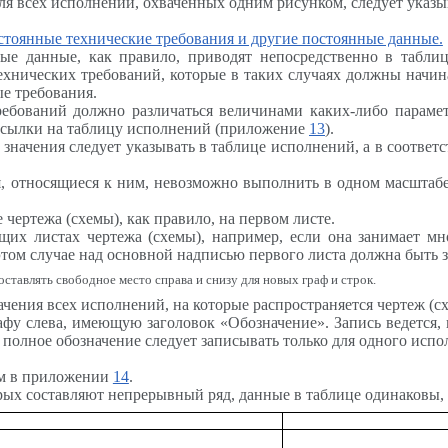
я всех исполнений, охваченных одним рисунком, следует указы
остоянные технические требования и другие постоянные данные.
ые данные, как правило, приводят непосредственно в табл
хнических требований, которые в таких случаях должны начинат
ые требования.
ебований должно различаться величинами каких-либо парамет
 ссылки на таблицу исполнений (приложение
13
).
х значения следует указывать в таблице исполнений, а в соотве
я, относящиеся к ним, невозможно выполнить в одном масштабе
чертежа (схемы), как правило, на первом листе.
их листах чертежа (схемы), например, если она занимает мн
этом случае над основной надписью первого листа должна быть з
ставлять свободное место справа и снизу для новых граф и строк.
чения всех исполнений, на которые распространяется чертеж (сх
фу слева, имеющую заголовок «Обозначение». Запись ведется, 
олное обозначение следует записывать только для одного испол
ом в приложении
14
.
орых составляют непрерывный ряд, данные в таблице одинаковы, 