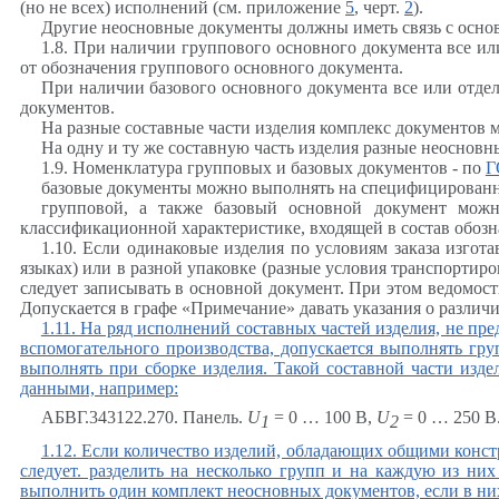
(но не всех) исполнений (см. приложение
5
, черт.
2
).
Другие неосновные документы должны иметь связь с осно
1.8. При наличии группового основного документа все и
от обозначения группового основного документа.
При наличии базового основного документа все или отд
документов.
На разные составные части изделия комплекс документов
На одну и ту же составную часть изделия разные неоснов
1.9. Номенклатура групповых и базовых документов - по
Г
базовые документы можно выполнять на специфицированны
групповой, а также базовый основной документ мож
классификационной характеристике, входящей в состав обозн
1.10. Если одинаковые изделия по условиям заказа изго
языках) или в разной упаковке (разные условия транспорти
следует записывать в основной документ. При этом ведомос
Допускается в графе «Примечание» давать указания о различ
1.11. На ряд исполнений составных частей изделия, не пр
вспомогательного производства, допускается выполнять гр
выполнять при сборке изделия. Такой составной части из
данными, например:
АБВГ.343122.270. Панель.
U
= 0 … 100 В,
U
= 0 … 250 В
1
2
1.12. Если количество изделий, обладающих общими конст
следует. разделить на несколько групп и на каждую из н
выполнить один комплект неосновных документов, если в ни