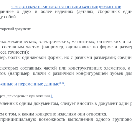
1. ОБЩАЯ ХАРАКТЕРИСТИКА ГРУППОВЫХ И БАЗОВЫХ ДОКУМЕНТОВ
данные о двух и более изделиях (деталях, сборочных еди
у собой.
кторский документ.
ко-механических, электрических, магнитных, оптических и т.п
х составным частям (например, одинаковые по форме и разме
са точности);
мер, болты одинаковой формы, но с разными размерами; соеди
екоторых составных частей или конструктивных элементов, а
тов (например, ключи с различной конфигурацией зубьев дл
оянные и переменные данные**.
арте, приведены в приложении
1
.
енных одним документом, следует вносить в документ один раз 
м о том, к каким конкретно изделиям они относятся.
 принципиальную возможность выполнения одного группово