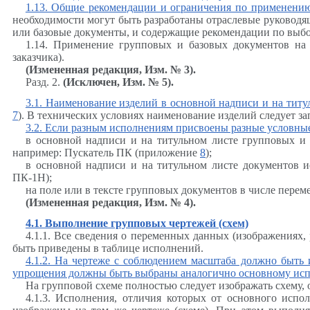
1.13. Общие рекомендации и ограничения по применени
необходимости могут быть разработаны отраслевые руководя
или базовые документы, и содержащие рекомендации по выбо
1.14. Применение групповых и базовых документов на 
заказчика).
(Измененная редакция, Изм. № 3).
Разд. 2.
(Исключен, Изм. № 5).
3.1. Наименование изделий в основной надписи и на тит
7
). В технических условиях наименование изделий следует з
3.2. Если разным исполнениям присвоены разные условные 
в основной надписи и на титульном листе групповых и
например: Пускатель ПК (приложение
8
);
в основной надписи и на титульном листе документов и
ПК-1Н);
на поле или в тексте групповых документов в числе пер
(Измененная редакция, Изм. № 4).
4.1. Выполнение групповых чертежей (схем)
4.1.1. Все сведения о переменных данных (изображениях,
быть приведены в таблице исполнений.
4.1.2. На чертеже с соблюдением масштаба должно быть 
упрощения должны быть выбраны аналогично основному исп
На групповой схеме полностью следует изображать схему,
4.1.3. Исполнения, отличия которых от основного исп