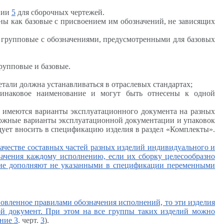
нии
5
для сборочных чертежей.
ны как базовые с присвоением им обозначений, не зависящих
 групповые с обозначениями, предусмотренными для базовых
рупповые и базовые.
али должна устанавливаться в отраслевых стандартах;
динаковое наименование и могут быть отнесены к одной
р, имеются варианты эксплуатационного документа на разных
зможные варианты эксплуатационной документации и упаковок
дует вносить в спецификацию изделия в раздел «Комплекты».
качестве составных частей разных изделий индивидуального и
начения каждому исполнению, если их сборку целесообразно
ание дополняют не указанными в спецификации переменными
овленное правилами обозначения исполнений, то эти изделия
ой документ. При этом на все группы таких изделий можно
ение
3
. черт.
3
).