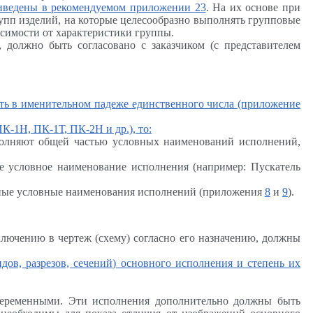
риведены в рекомендуемом приложении
23
. На их основе при
упп изделий, на которые целесообразно выполнять групповые
симости от характеристики группы.
 должно быть согласовано с заказчиком (с представителем
ать в именительном падеже единственного числа (приложение
К-1Н, ПК-1Т, ПК-2Н и др.), то:
ополняют общей частью условных наименований исполнений,
е условное наименование исполнения (например: Пускатель
олные условные наименования исполнений (приложения
8
и
9
).
включению в чертеж (схему) согласно его назначению, должны
дов, разрезов, сечений) основного исполнения и степень их
 переменными. Эти исполнения дополнительно должны быть