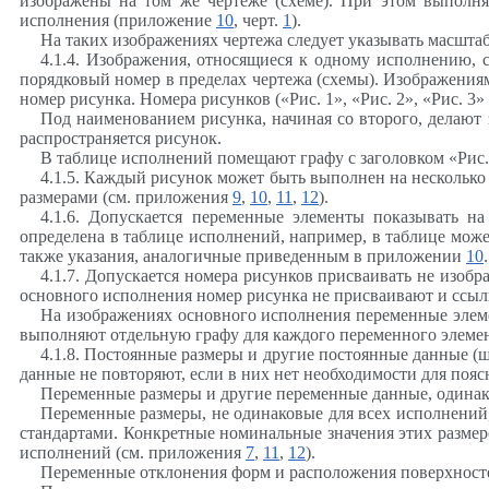
изображены на том же чертеже (схеме). При этом выполня
исполнения (приложение
10
, черт.
1
).
На таких изображениях чертежа следует указывать масштаб
4.1.4. Изображения, относящиеся к одному исполнению, 
порядковый номер в пределах чертежа (схемы). Изображени
номер рисунка. Номера рисунков («Рис. 1», «Рис. 2», «Рис. 3»
Под наименованием рисунка, начиная со второго, делают 
распространяется рисунок.
В таблице исполнений помещают графу с заголовком «Рис.
4.1.5. Каждый рисунок может быть выполнен на нескольк
размерами (см. приложения
9
,
10
,
11
,
12
).
4.1.6. Допускается переменные элементы показывать н
определена в таблице исполнений, например, в таблице мож
также указания, аналогичные приведенным в приложении
10
.
4.1.7. Допускается номера рисунков присваивать не изо
основного исполнения номер рисунка не присваивают и ссылк
На изображениях основного исполнения переменные элем
выполняют отдельную графу для каждого переменного элемен
4.1.8. Постоянные размеры и другие постоянные данные (ш
данные не повторяют, если в них нет необходимости для поя
Переменные размеры и другие переменные данные, одинак
Переменные размеры, не одинаковые для всех исполнений
стандартами. Конкретные номинальные значения этих размер
исполнений (см. приложения
7
,
11
,
12
).
Переменные отклонения форм и расположения поверхносте