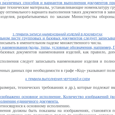
ю различных способов и вариантов выполнения документов п
щие технические материалы, устанавливающие номенклатуру гр
ру оптимального варианта выполнения таких документов в зави
изделия, разрабатываемых по заказам Министерства обороны,
3. ПРАВИЛА ЗАПИСИ НАИМЕНОВАНИЙ ИЗДЕЛИЙ В ДОКУМЕНТАХ
ульном листе групповых и базовых документов следует записыв
аписывать в именительном падеже множественного числа.
наименования (коды, типы, условные обозначения, например, П
 базовых документов наименования изделий, как правило, д
сполнения следует записывать наименование изделия и полно
еменных данных при необходимости в графе «Код» указывают п
4. ПРАВИЛА ВЫПОЛНЕНИЯ ЧЕРТЕЖЕЙ И СХЕМ
 размерах, технических требованиях и др.), которые подлежат 
изображено основное исполнение. Количество изображений (ви
олнению единичного документа.
 относящуюся к основному исполнению.
олнения должны быть показаны на изображениях, становятся