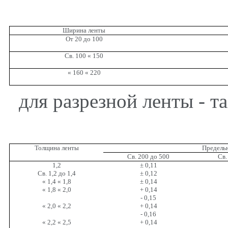
Ширина ленты
От 20 до 100
Св. 100 « 150
« 160 « 220
для разрезной ленты - та
Толщина ленты
Предельн
Св. 200 до 500
Св.
1,2
±
0,11
Св. 1,2 до 1,4
±
0,12
« 1,4 « 1,8
±
0,14
« 1,8 « 2,0
+ 0,14
- 0,15
« 2,0 « 2,2
+ 0,14
- 0,16
« 2,2 « 2,5
+ 0,14