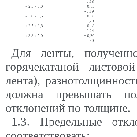
- 0,18
« 2,5 « 3,0
+ 0,15
- 0,19
« 3,0 « 3,5
+ 0,16
- 0,20
« 3,5 « 3,8
+ 0,18
- 0,24
« 3,8 « 5,0
+ 0,20
- 0,30
Для ленты, полученн
горячекатаной листово
лента), разнотолщиннос
должна превышать по
отклонений по толщине.
1.3. Предельные отк
соответствовать: