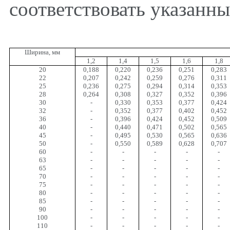
соответствовать указанным
Ширина
,
мм
1,2
1,4
1,5
1,6
1,8
20
0,188
0,220
0,236
0,251
0,283
22
0,207
0,242
0,259
0,276
0,311
25
0,236
0,275
0,294
0,314
0,353
28
0,264
0,308
0,327
0,352
0,396
30
-
0,330
0,353
0,377
0,424
32
-
0,352
0,377
0,402
0,452
36
-
0,396
0,424
0,452
0,509
40
-
0,440
0,471
0,502
0,565
45
-
0,495
0,530
0,565
0,636
50
-
0,550
0,589
0,628
0,707
60
-
-
-
-
-
63
-
-
-
-
-
65
-
-
-
-
-
70
-
-
-
-
-
75
-
-
-
-
-
80
-
-
-
-
-
85
-
-
-
-
-
90
-
-
-
-
-
100
-
-
-
-
-
110
-
-
-
-
-