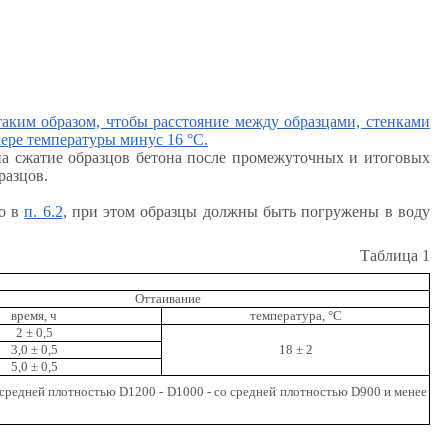
аким образом, чтобы расстояние между образцами, стенками
мере температуры минус 16
°
С.
на сжатие образцов бетона после промежуточных и итоговых
разцов.
но в
п. 6.2
, при этом образцы должны быть погружены в воду
Таблица 1
Оттаивание
время, ч
температура,
°
С
2
±
0,5
3,0
±
0,5
18
±
2
5,0
±
0,5
о средней плотностью
D
1200 -
D
1000 - со средней плотностью
D
900 и менее