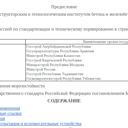
Предисловие
нструкторским и технологическим институтом бетона и железо
сией по стандартизации и техническому нормированию в строи
Наименование органа госуд
Госстрой Азербайджанской Республики
Госупрархитектуры Республики Армения
Минстрой Республики Казахстан
Госстрой Кыргызской Республики
Минархстрой Республики Молдова
Минстрой России
Госстрой Республики Таджикистан
Госкомархитектстрой Республики Узбекистан
ления морозостойкости
сударственного стандарта Российской Федерации постановлением М
СОДЕРЖАНИЕ
рименения
ные ссылки
ния
испытания и вспомогательные устройства