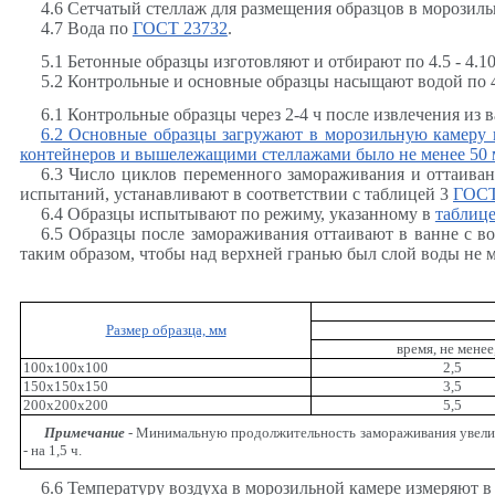
4.6 Сетчатый стеллаж для размещения образцов в морозиль
4.7 Вода по
ГОСТ 23732
.
5.1 Бетонные образцы изготовляют и отбирают по 4.5 - 4.1
5.2 Контрольные и основные образцы насыщают водой по 
6.1 Контрольные образцы через 2-4 ч после извлечения из
6.2 Основные образцы загружают в морозильную камеру в
контейнеров и вышележащими стеллажами было не менее 50 
6.3 Число циклов переменного замораживания и оттаива
испытаний, устанавливают в соответствии с таблицей 3
ГОСТ
6.4 Образцы испытывают по режиму, указанному в
таблице
6.5 Образцы после замораживания оттаивают в ванне с во
таким образом, чтобы над верхней гранью был слой воды не м
Размер образца, мм
время, не менее
100х100х100
2,5
150х150х150
3,5
200х200х200
5,5
Примечание
- Минимальную продолжительность замораживания увелич
- на 1,5 ч.
6.6 Температуру воздуха в морозильной камере измеряют в 