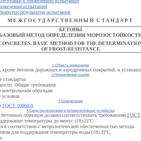
подготовки к проведению испытаний
проведения испытаний
бработки результатов испытаний
МЕЖГОСУДАРСТВЕННЫЙ СТАНДАРТ
БЕТОНЫ
БАЗОВЫЙ МЕТОД ОПРЕДЕЛЕНИЯ МОРОЗОСТОЙКОСТ
CONCRETES, BASIC METHOD FOR THE DETERMINATIO
OF FROST-RESISTANCE
1 Область применения
в, кроме бетонов дорожных и аэродромных покрытий, и устанавл
2 Нормативные ссылки
е стандарты:
кости. Общие требования.
 контрольным образцам.
 условия.
3 Определения
о
ГОСТ 10060.0
.
4 Средства испытания и вспомогательные устройства
я бетонных образцов должно соответствовать требованиям
ГОСТ 
ддержание температуры до минус (18
±
2)
°
С.
я в соответствии с метрологической обеспеченностью метода.
ством для поддержания температуры воды (18
±
2)
°
С.
в.