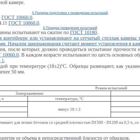
ной камере.
5 Порядок подготовки к проведению испытаний
0
ГОСТ 10060.0
.
4.11
ГОСТ 10060.0
.
6 Порядок проведения испытаний
 ванны испытывают на сжатие по
ГОСТ 10180
.
 контейнере или устанавливают на сетчатый стеллаж камеры т
мм. Началом замораживания считают момент установления в ка
ния, после которых должно проводиться испытание прочности 
 10060.0
. В каждом возрасте испытывают по шесть основных об
 1
.
дой при температуре (18
±
2)
°
С. Образцы размещают, как указа
енее 50 мм.
Режим испытаний
Замораживание
, ч
температура,
°
С
минус 18
±
2
ивают для легких бетонов со средней плотностью
D
1500 -
D
1200 на 0,5 ч, с
центре ее объема в непосредственной близости от образцов.