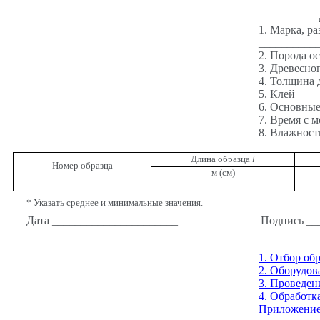
1. Марка, р
__________
2. Порода 
3. Древесн
4. Толщина 
5. Клей __
6. Основны
7. Время с 
8. Влажност
Длина образца
l
Номер образца
м (см)
* Указать среднее и минимальные значения.
Дата ______________________
Подпись __
1. Отбор об
2. Оборудов
3. Проведе
4. Обработк
Приложени