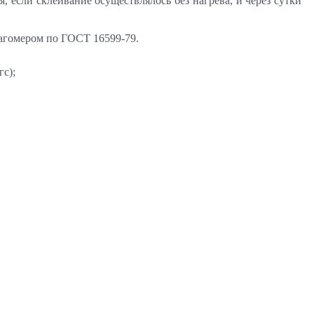
, если склеивание осуществлялось без нагрева, и через сутки
лагомером по ГОСТ 16599-79.
гс);