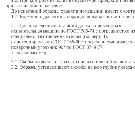
1.6. При контроле качества выпускаемой продукции испыт
при склеивании с нагревом.
До испытаний образцы хранят в помещении вместе с конт
1.7. Влажность древесины образцов должна соответствова
2.1. Для проведения испытаний должна применяться:
испытательная машина по ГОСТ 785-74 с погрешностью измер
специально изготовленные скобы (см. черт.
3
);
штангенциркуль по ГОСТ 166-80 с погрешностью измерения
поверочный угольник 90
°
по ГОСТ 3749-77;
электровлагомер.
3.1. Скобы закрепляют в захваты испытательной машины т
3.2. Образец устанавливают в скобы на всю глубину свеса о