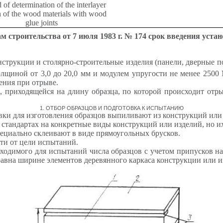
of determination of the interlayer
h of the wood materials with wood
glue joints
 строительства от 7 июля 1983 г. № 174 срок введения уста
струкции и столярно-строительные изделия (панели, дверные по
лщиной от 3,0 до 20,0 мм и модулем упругости не менее 2500 
ения при отрыве.
, приходящейся на длину образца, по которой происходит отр
1. ОТБОР ОБРАЗЦОВ И ПОДГОТОВКА К ИСПЫТАНИЮ
овки для изготовления образцов выпиливают из конструкций или
стандартах на конкретные виды конструкций или изделий, но их
пециально склеивают в виде прямоугольных брусков.
ти от цели испытаний.
бходимого для испытаний числа образцов с учетом припусков н
авна ширине элементов деревянного каркаса конструкции или из