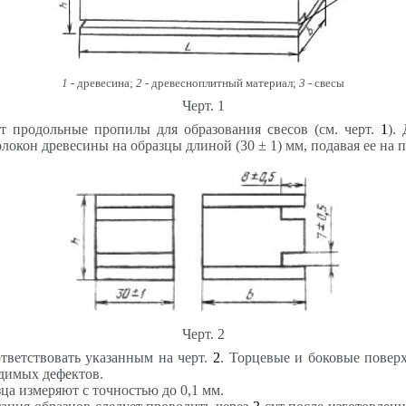
1
- древесина;
2
- древесноплитный материал;
3
- свесы
Черт. 1
ют продольные пропилы для образования свесов (см. черт.
1
).
олокон древесины на образцы длиной (30
±
1) мм, подавая ее на
Черт. 2
тветствовать указанным на черт.
2
. Торцевые и боковые повер
димых дефектов.
а измеряют с точностью до 0,1 мм.