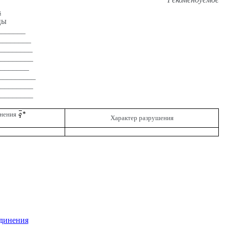
й
цы
_______
________
_________
_________
________
_________
_________
_________
инения
Характер разрушения
инения