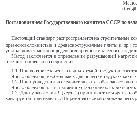
Method 
strengt
Постановлением Государственного комитета СССР по делам
Настоящий стандарт распространяется на строительные кон
древесноволокнистые и древесностружечные плиты и др.) то
устанавливает метод определения прочности клеевого соедин
Метод заключается в определении разрушающей нагрузки
прочности клеевого соединения.
1.1. При контроле качества выпускаемой продукции загот
Число образцов, необходимых для испытаний, указывают в 
1.2. При проведении исследовательских работ заготовки с
Число образцов для испытаний устанавливают в зависимос
1.3. Длину заготовки
L
(черт.
1
) принимают исходя из нео
конструкции или изделия. Ширина заготовки
b
должна быть р