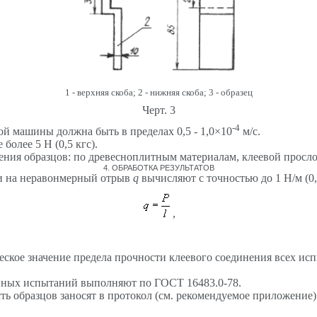
1 - верхняя скоба; 2 - нижняя скоба; 3 - образец
Черт. 3
-4
ой машины должна быть в пределах 0,5 - 1,0
×
10
м/с.
олее 5 Н (0,5 кгс).
ения образцов: по древесноплитным материалам, клеевой просло
4. ОБРАБОТКА РЕЗУЛЬТАТОВ
ии на неравонмерный отрыв
q
вычисляют с точностью до 1 Н/м (0,
,
ческое значение предела прочности клеевого соединения всех и
анных испытаний выполняют по ГОСТ 16483.0-78.
ть образцов заносят в протокол (см. рекомендуемое приложение)