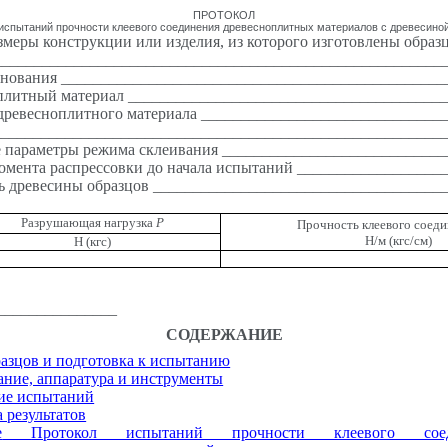
ПРОТОКОЛ
испытаний прочности клеевого соединения древесноплитных материалов с древесино
азмеры конструкции или изделия, из которого изготовлены образ
________________________________________________________
основания ________________________________________________
оплитный материал _______________________________________
древесноплитного материала ______________________________
_________________________________________________________
е параметры режима склеивания ____________________________
момента распрессовки до начала испытаний __________________
ь древесины образцов ____________________________________
Разрушающая нагрузка
Р
Прочность клеевого соед
Н/м (кгс/см)
Н (кгс)
_______________
СОДЕРЖАНИЕ
разцов и подготовка к испытанию
ание, аппаратура и инструменты
ние испытаний
а результатов
е
П
ротокол испытаний прочности клеевого соед