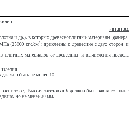
новлен
с 01.01.84
лотна и др.), в которых древесноплитные материалы (фанера,
2
МПа (25000 кгс/см
) приклеены к древесине с двух сторон, и
ыв плитных материалов от древесины, и вычисления предела
 изделий.
 должно быть не менее 10.
а распиловку. Высота заготовки
h
должна быть равна толщине
делия, но не менее 30 мм.