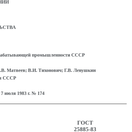
НИЙ
ЬСТВА
ообрабатывающей промышленности СССР
.В. Матвеев; В.И. Тихонович; Г.В. Левушкин
оя СССР
июля 1983 г. № 174
ГОСТ
25885-83