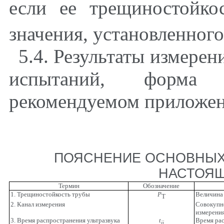
если ее трещиностойк
значения, установленного
5.4
. Результаты измерен
испытаний, форма
рекомендуемом приложе
ПОЯСНЕНИЕ ОСНОВНЫХ
НАСТОЯЩ
Термин
Обозначение
1. Трещиностойкость трубы
Р
Величина 
T
2. Канал измерения
Совокупно
измерения
3. Время распространения ультразвука
t
Время рас
ji