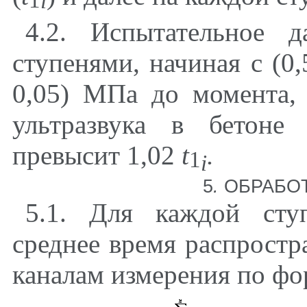
1
i
4.2
. Испытательное 
ступенями, начиная с (0,
0,05) МПа до момента, 
ультразвука в бетоне
превысит 1,02
t
.
1
i
5
.
ОБРАБОТ
5.1
. Для каждой сту
среднее время распростр
каналам измерения по
фо