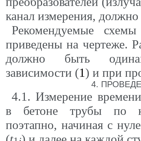
преобразователей (излуч
канал измерения, должно 
Рекомендуемые схемы 
приведены на чертеже. Р
должно быть одина
зависимости (
1
) и при п
4
. ПРОВЕД
4.1
. Измерение времени
в бетоне трубы по к
поэтапно, начиная с нул
(
t
) и далее на каждой с