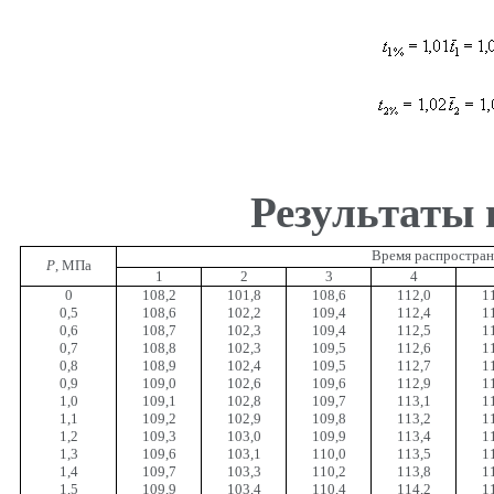
Результаты
Время распростране
Р
, МПа
1
2
3
4
0
108,2
101,8
108,6
112,0
1
0,5
108,6
102,2
109,4
112,4
1
0,6
108,7
102,3
109,4
112,5
1
0,7
108,8
102,3
109,5
112,6
1
0,8
108,9
102,4
109,5
112,7
1
0,9
109,0
102,6
109,6
112,9
1
1,0
109,1
102,8
109,7
113,1
1
1,1
109,2
102,9
109,8
113,2
1
1,2
109,3
103,0
109,9
113,4
1
1,3
109,6
103,1
110,0
113,5
1
1,4
109,7
103,3
110,2
113,8
1
1,5
109,9
103,4
110,4
114,2
1