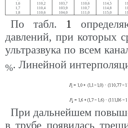
1,6
110,2
103,7
110,6
114,5
1
1,7
110,4
103,9
110,7
114,8
1
1,8
110,6
104,0
111,0
115,0
1
По табл.
1
определяю
давлений, при которых с
ультразвука по всем кан
. Линейной интерполяц
%
При дальнейшем повыше
в трубе появилась трещ