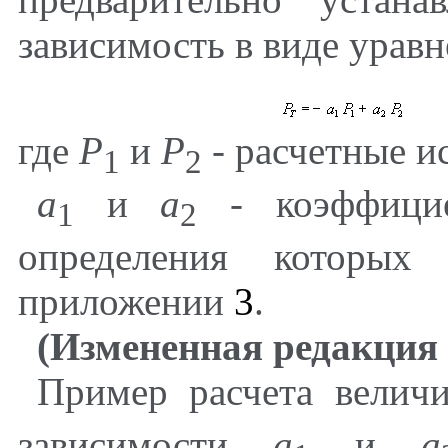
зависимость в виде урав
где
P
и
P
- расчетные и
1
2
а
и
а
- коэффицие
1
2
определения которых 
приложении
3
.
(Измененная редакция 
Пример расчета вели
зависимости
а
и
а