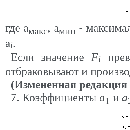
где
a
,
a
- максима
макс
мин
a
.
i
Если значение
F
прев
i
отбраковывают и произво
(Измененная редакция 
7
. Коэффициенты
a
и
а
1