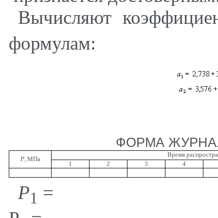
Вычисляют коэффицие
формулам:
ФОРМА ЖУРНА
Время распростра
Р
, МПа
1
2
3
4
P
=
1