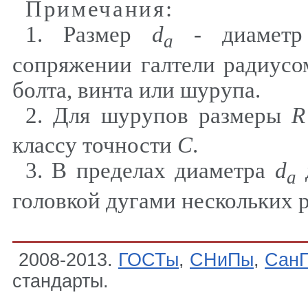
Примечания:
1. Размер
d
- диаметр
a
сопряжении галтели радиус
болта, винта или шурупа.
2. Для шурупов размеры
R
классу точности
С
.
3. В пределах диаметра
d
a
головкой дугами нескольких 
2008-2013.
ГОСТы
,
СНиПы
,
Сан
стандарты.