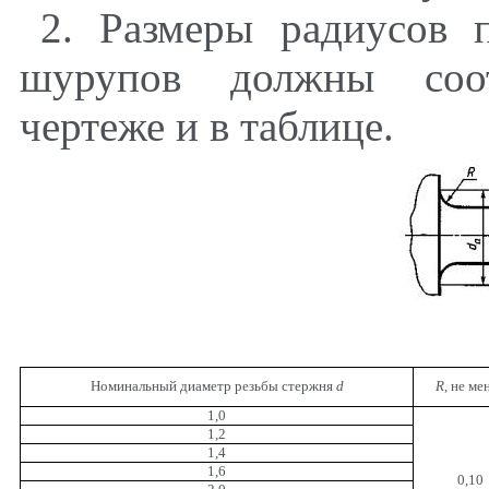
2. Размеры радиусов п
шурупов должны соот
чертеже и в таблице.
Номинальный диаметр резьбы стержня
d
R
,
не ме
1,0
1,2
1,4
1,6
0,10