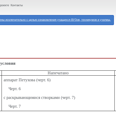
проекте
Контакты
ны исключительно с целью ознакомления учащихся ВУЗов, техникумов и училищ.
 условия
Напечатано
аппарат Петухова (черт. 6)
Черт. 6
с раскрывающимися створками (черт. 7)
Черт. 7