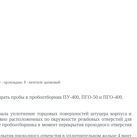
 -
прокладки;
8
- вентилъ цапковый
бирать пробы в пробоотборник ПУ-400, ПГО-50 и ПГО-400.
чала уплотнение торцовых поверхностей штуцера корпуса и
вно расположенных по окружности резьбовых отверстий для
е пробоотборника в момент перекрытия проходного отверстия
крытия проходного отверстия в уплотнительном кольце
4
винт