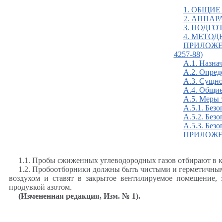
1. ОБЩИЕ
2. АППАР
3. ПОДГО
4. МЕТОД
ПРИЛОЖЕН
4257-88)
А.1. Назна
А.2. Опред
А.3. Сущно
А.4. Общие
А.5. Меры 
А.5.1. Без
А.5.2. Без
А.5.3. Без
ПРИЛОЖЕ
1.1. Пробы сжиженных углеводородных газов отбирают в 
1.2. Пробоотборники должны быть чистыми и герметичны
воздухом и ставят в закрытое вентилируемое помещение
продувкой азотом.
(Измененная редакция, Изм. № 1).