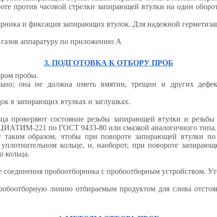
роте против часовой стрелки запирающей втулки на один оборо
орника и фиксация запирающих втулок. Для надежной герметиз
х газов аппаратуру по приложению А
3. ПОДГОТОВКА К ОТБОРУ ПРОБ
ором пробы.
уально; она не должна иметь вмятин, трещин и других де
ок в запирающих втулках и заглушках.
ьца проверяют состояние резьбы запирающей втулки и резьбы 
й ЦИАТИМ-221 по ГОСТ 9433-80 или смазкой аналогичного типа.
таким образом, чтобы при повороте запирающей втулки по 
 уплотнительном кольце, и, наоборот, при повороте запирающ
о кольца.
е соединения пробоотборника с пробоотборным устройством. Ут
пробоотборную линию отбираемым продуктом для слива отсто