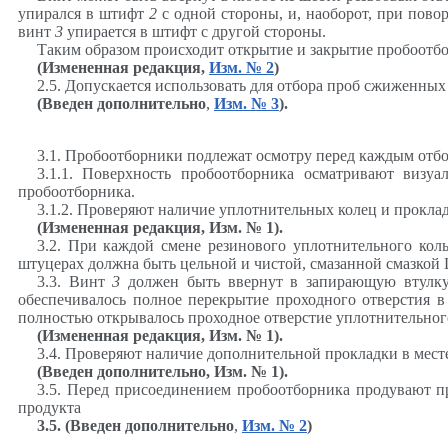
упирался в штифт
2
с одной стороны, и, наоборот, при пово
винт
3
упирается в штифт с другой стороны.
Таким образом происходит открытие и закрытие пробоотб
(Измененная редакция,
Изм. № 2
)
2.5. Допускается использовать для отбора проб сжиженны
(Введен дополнительно
,
Изм. № 3
).
3.1. Пробоотборники подлежат осмотру перед каждым отб
3.1.1. Поверхность пробоотборника осматривают виз
пробоотборника.
3.1.2. Проверяют наличие уплотнительных колец и проклад
(Измененная редакция, Изм. № 1).
3.2. При каждой смене резинового уплотнительного кол
штуцерах должна быть цельной и чистой, смазанной смазко
3.3. Винт
3
должен быть ввернут в запирающую втулку 
обеспечивалось полное перекрытие проходного отверстия в
полностью открывалось проходное отверстие уплотнительног
(Измененная редакция, Изм. № 1).
3.4. Проверяют наличие дополнительной прокладки в мест
(Введен дополнительно, Изм. № 1).
3.5. Перед присоединением пробоотборника продувают 
продукта
3.5. (Введен дополнительно
,
Изм. № 2
)