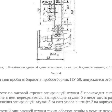
ана;
3, 9
- гайки накидные; 4 - днище верхнее; 5 - корпус;
6 -
днище нижнее; 7,
10
Черт. 4
 газов пробы отбирают в пробоотборник ПУ-50, допускается от
роте по часовой стрелке запирающей втулки
5
происходит сна
тие в нем перекрывается.
Запирающие втулки
5
имеют шесть ра
движения запирающей втулки
5
за счет упора в штифт
2
на корпус
ерстий запирающей втулки таким образом, чтобы в момент пере