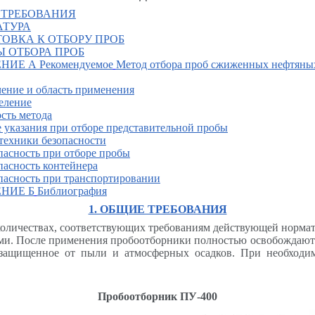
 ТРЕБОВАНИЯ
АТУРА
ТОВКА К ОТБОРУ ПРОБ
Ы ОТБОРА ПРОБ
ИЕ А Рекомендуемое
Метод отбора проб сжиженных нефтяны
чение и область применения
еление
сть метода
 указания при отборе представительной пробы
техники безопасности
опасность при отборе пробы
опасность контейнера
опасность при транспортировании
НИЕ Б
Библиография
1. ОБЩИЕ ТРЕБОВАНИЯ
количествах, соответствующих требованиям действующей норма
ми. После применения пробоотборники полностью освобождают 
, защищенное от пыли и атмосферных осадков. При необходи
Пробоотборник ПУ-400