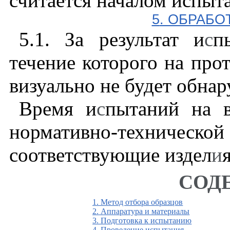
считается началом испыт
5
. ОБРАБО
5.1
. За результат и
с
п
течение которого на про
визуально не будет обнар
Время и
с
пытаний на в
нормативно-технич
соответствующие издел
и
я
СОД
1. Метод отбора образцов
2. Аппаратура и материалы
3. Подготовка к испытанию
4. Проведение испытания