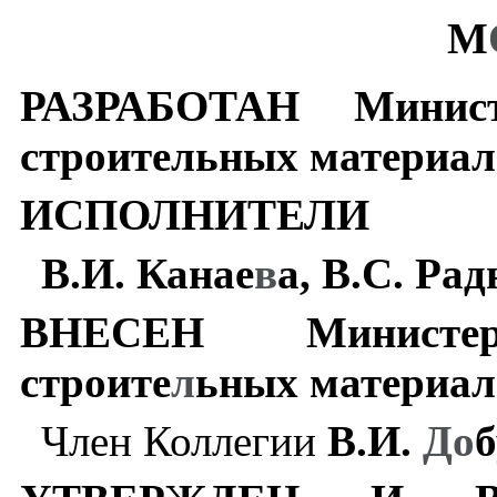
М
РАЗРАБОТАН
Минис
строительных
материал
ИСПОЛНИТЕЛИ
В
.
И
.
Канае
в
а
,
В
.
С
.
Рад
ВНЕСЕН
Министе
строите
л
ьных
материал
Член
Коллегии
В
.
И
.
До
б