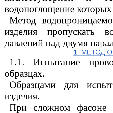
водопоглоще
н
ие которых
Метод водопроницаемо
изделия пропускать в
давлений над двумя пара
1
. МЕТОД 
1.
1
.
Испытание прово
образцах.
Образцами для испыт
и
здел
и
я.
При сложном фасоне 