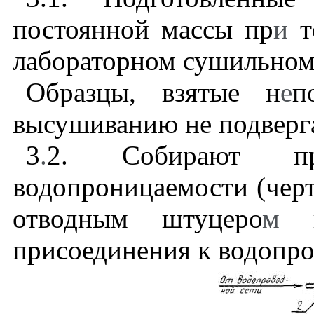
постоянной массы пр
и
т
лабораторном сушильном
Образцы, взятые н
е
п
высушиванию не подверг
3
.
2
. Собирают пр
водопроницаемости (чер
отводным штуцеро
м
и
присоединения к водопро