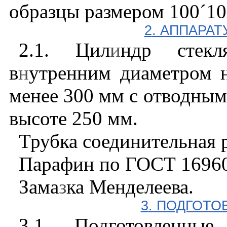
образцы размером 100
´
10
2
. АППАРАТ
2.1
. Цил
и
ндр стекл
в
н
утренним диаметром 
менее 300 мм с отводны
высоте 250 мм.
Трубка соединительная 
Парафин по ГОСТ 1696
Зама
з
ка Менделеева.
3
. ПОДГОТО
3.1
. Подготовленны