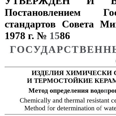
УТВЕРЖДЕН
И
Постановлением
Го
стандартов
Совета
Ми
1978
г
.
№
15
86
ГОСУДАРСТВЕНН
ИЗДЕЛИЯ
ХИМИЧЕСКИ
И ТЕРМОСТОЙКИЕ КЕРА
Метод
определения
водо
п
ро
Chemically and thermal resistant c
Method
f
or determination o
f
wate