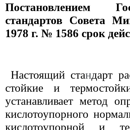
Постановлением
Го
стандартов
Совета
Ми
1978
г
.
№
1586
срок
дей
Настоящий ста
н
дарт р
стойкие и термостойк
устанавливает метод оп
кислотоупорного нормал
кислотоупорной и те