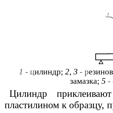
1
- ц
илиндр;
2
,
3
-
р
езино
замазка;
5
-
Цилиндр приклеивают
пластилином к образцу, 