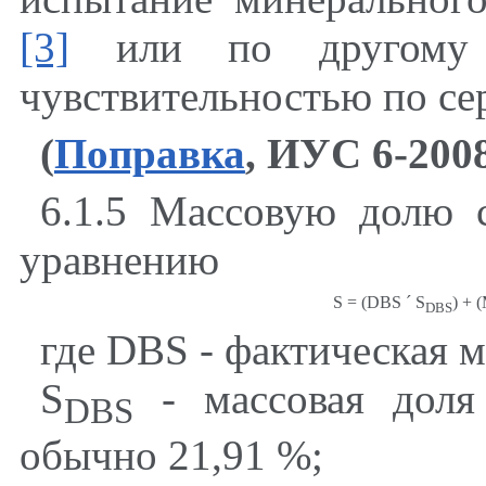
[3]
или по другому э
чувствительностью по сер
(
Поправка
, ИУС 6-2008 
6.1.5 Массовую долю 
уравнению
S = (DBS
´
S
) + (
DBS
где
DBS
- фактическая м
S
- массовая доля
DBS
обычно 21,91 %;