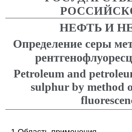
РОССИЙСК
НЕФТЬ И 
Определение серы ме
рентгенофлуорес
Petroleum and petroleu
sulphur by method o
fluorescen
1 Область применения