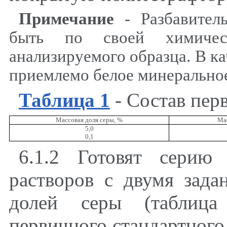
Примечание
- Разбавитель
быть по своей химиче
анализируемого образца. В ка
приемлемо белое минеральное
Таблица 1
- Состав пер
Массовая доля серы,
%
Мас
5,0
0,1
6.1.2 Готовят серию
растворов с двумя зад
долей серы (таблица
первичного стандартного 