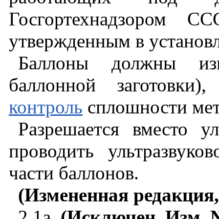
Госгортехнадзором С
утвержденным в установ
Баллоны должны изг
баллонной заготовки
контроль
сплошности мет
Разрешается вместо ул
проводить ультразвуко
части баллонов.
(Измененная редакция, 
2.1
a
.
(Исключен, Изм. №