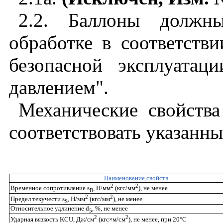
2.2.
Баллоны должны
обработке в соответств
безопасной эксплуатац
давлением".
Механические свойств
соответствовать указанны
Наименование свойств
2
2
Временное сопротивление
s
, Н/мм
(кгс/мм
), не менее
В
2
2
Предел текучести
s
, Н/мм
(кгс/мм
), не менее
S
Относительное удлинение
d
, %, не менее
5
2
2
Ударная вязкость
KCU
, Дж/см
(кгс
×
м/см
), не менее, при 20°С