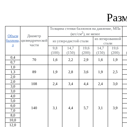
Раз
Толщина стенки баллонов на давление, МПа
2
(кгс/см
), не менее
Объем
Диаметр
из легированной
баллона,
цилиндрической
из углеродистой стали
стали
л
части
9,8
14,7
19,6
14,7
19,6
(100)
(150)
(200)
(150)
(200)
0,4
70
1,6
2,2
2,9
1,6
1,9
0,7
1,0
1,3
89
1,9
2,8
3,6
1,9
2,5
2,0
2,0
108
2,4
3,4
4,4
2,4
3,0
3,0
3,0
4,0
5,0
6,0
140
3,1
4,4
5,7
3,1
3,9
7,0
8,0
10,0
12,0