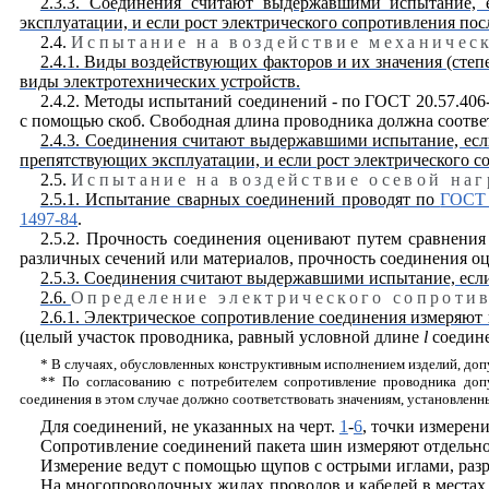
2.3.3. Соединения считают выдержавшими испытание, 
эксплуатации, и если рост электрического сопротивления по
2.4.
Испытание на воздействие механичес
2.4.1. Виды воздействующих факторов и их значения (степ
виды электротехнических устройств.
2.4.2. Методы испытаний соединений - по ГОСТ 20.57.40
с помощью скоб. Свободная длина проводника должна соотве
2.4.3. Соединения считают выдержавшими испытание, есл
препятствующих эксплуатации, и если рост электрического 
2.5.
Испытание на воздействие осевой наг
2.5.1. Испытание сварных соединений проводят по
ГОСТ 
1497-84
.
2.5.2. Прочность соединения оценивают путем сравнени
различных сечений или материалов, прочность соединения 
2.5.3. Соединения считают выдержавшими испытание, есл
2.6.
Определение электрического сопроти
2.6.1. Электрическое сопротивление соединения измеряют 
(целый участок проводника, равный условной длине
l
соедине
* В случаях, обусловленных конструктивным исполнением изделий, допу
** По согласованию с потребителем сопротивление проводника доп
соединения в этом случае должно соответствовать значениям, установлен
Для соединений, не указанных на черт.
1
-
6
, точки измерени
Сопротивление соединений пакета шин измеряют отдельно 
Измерение ведут с помощью щупов с острыми иглами, ра
На многопроволочных жилах проводов и кабелей в местах