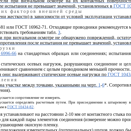
если при визуальном осмотре на их контактных поверхност
сле испытания не превышает значений, установленных в
ГОСТ 10
ких факторов внешней среды
ени жесткости) в зависимости от условий эксплуатации устанав
6-81 или ГОСТ 16962-71. Отходящие проводники рекомендуется 
тствовать требованиям табл.
3
.
и при визуальном осмотре не обнаружено повреждений, остаточ
сопротивления после испытания не превышает значений, устано
рузки
6996-66
на стандартных образцах или соединениях; испытания
я статических осевых нагрузок, разрушающих соединение и ц
оценивают сравнением с целым проводником меньшей прочности.
и они: выдерживают статические осевые нагрузки по
ГОСТ 1043
вления
на участке между точками, указанными на черт.
1
-
6
*. Сопротив
ния).
скается сопротивление не измерять.
ускается определять расчетным путем. При присоединении к штыревому 
ным в
ГОСТ 10434-82
.
я устанавливают на расстоянии 2-10 мм от контактного стыка по
для каждой пары элементов соединения (измерение можно произв
зрушающими окисную пленку.
 приложения измерительных (потенциальных) щупов должно быт