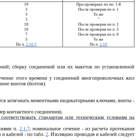
19
При проверках по пп. 1-8
3
После проверки по п. 1
3
То же
3
"
10
После проверки по п. 1
10
После проверки по п. 5
7
После проверки по п. 6
3
То же
По п.
2.10.5
По п.
2.10
ений; сборку соединений или их макетов по установленной
ечение этого времени у соединений многопроволочных жил
ние винтов (болтов).
ется затягивать моментными индикаторными ключами, винты -
ер контактного соединения).
соответствовать стандартам или техническим условиям на
ниями п.
2.1.7
; номинальное сечение - из расчета протекания
и кабелей - по табл.
2
. Изоляцию проводов и кабелей следует