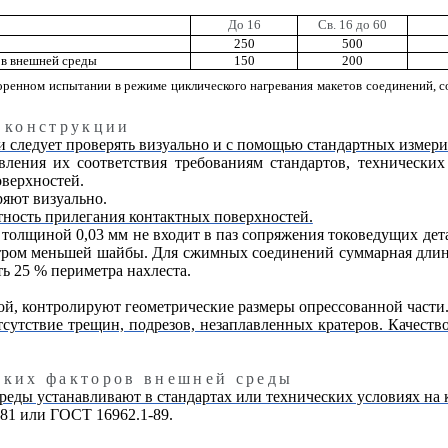
До 16
Св. 16 до 60
250
500
ов внешней среды
150
200
оренном испытании в режиме циклического нагревания макетов соединений, 
 конструкции
ии следует проверять визуально и с помощью стандартных измер
вления их соответствия требованиям стандартов, технически
оверхностей.
ряют визуально.
тность прилегания контактных поверхностей.
олщиной 0,03 мм не входит в паз сопряжения токоведущих дет
тром меньшей шайбы. Для сжимных соединений суммарная длин
 25 % периметра нахлеста.
ой, контролируют геометрические размеры опрессованной части
сутствие трещин, подрезов, незаплавленных кратеров. Качеств
ских факторов внешней среды
среды устанавливают в стандартах или технических условиях на
-81 или ГОСТ 16962.1-89.