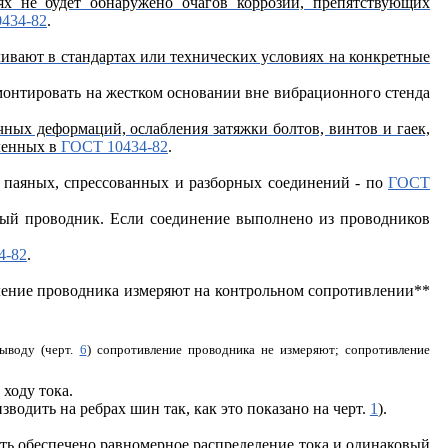
ях не будет обнаружено очагов коррозии, препятствующих
434-82
.
ливают в стандартах или технических условиях на конкретные
монтировать на жестком основании вне вибрационного стенда
ных деформаций, ослабления затяжки болтов, винтов и гаек,
вленных в
ГОСТ 10434-82
.
 паяных, спрессованных и разборных соединений - по
ГОСТ
елый проводник. Если соединение выполнено из проводников
4-82
.
ление проводника измеряют на контрольном сопротивлении**
выводу (черт.
6
) сопротивление проводника не измеряют; сопротивление
 ходу тока.
одить на ребрах шин так, как это показано на черт.
1
).
ь обеспечено равномерное распределение тока и одинаковый