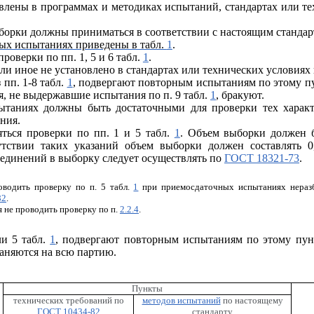
влены в программах и методиках испытаний, стандартах или т
борки должны приниматься в соответствии с настоящим стандар
ых испытаниях приведены в табл.
1
.
оверки по пп. 1, 5 и 6 табл.
1
.
сли иное не установлено в стандартах или технических условиях
пп. 1-8 табл.
1
, подвергают повторным испытаниям по этому пу
, не выдержавшие испытания по п. 9 табл.
1
, бракуют.
таниях должны быть достаточными для проверки тех характе
ния.
ться проверки по пп. 1 и 5 табл.
1
. Объем выборки должен б
утствии таких указаний объем выборки должен составлять 0
единений в выборку следует осуществлять по
ГОСТ 18321-73
.
оводить проверку по п. 5 табл.
1
при приемосдаточных испытаниях нера
82
.
 не проводить проверку по п.
2.2.4
.
ли 5 табл.
1
, подвергают повторным испытаниям по этому пунк
аняются на всю партию.
Пункты
технических требований по
методов испытаний
по настоящему
ГОСТ 10434-82
стандарту