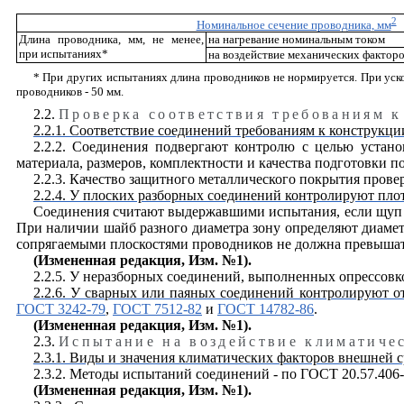
2
Номинальное сечение проводника, мм
Длина проводника, мм, не менее,
на нагревание номинальным током
при испытаниях*
на воздействие механических фактор
* При других испытаниях длина проводников не нормируется. При уск
проводников - 50 мм.
2.2.
Проверка соответствия требованиям к
2.2.1. Соответствие соединений требованиям к конструкц
2.2.2. Соединения подвергают контролю с целью устано
материала, размеров, комплектности и качества подготовки п
2.2.3. Качество защитного металлического покрытия прове
2.2.4. У плоских разборных соединений контролируют пло
Соединения считают выдержавшими испытания, если щуп т
При наличии шайб разного диаметра зону определяют диаме
сопрягаемыми плоскостями проводников не должна превышать
(Измененная редакция,
И
зм. №1).
2.2.5. У неразборных соединений, выполненных опрессовк
2.2.6. У сварных или паяных соединений контролируют от
ГОСТ 3242-79
,
ГОСТ 7512-82
и
ГОСТ 14782-86
.
(Измененная редакция,
И
зм. №1).
2.3.
Испытание на воздействие климатиче
2.3.1. Виды и значения климатических факторов внешней 
2.3.2. Методы испытаний соединений - по ГОСТ 20.57.406
(Измененная редакция,
И
зм. №1).