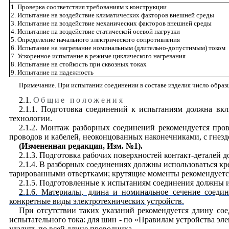
1. Проверка соответствия требованиям к конструкции
2. Испытание на воздействие климатических факторов внешней среды
3. Испытание на воздействие механических факторов внешней среды
4. Испытание на воздействие статической осевой нагрузки
5. Определение начального электрического сопротивления
6. Испытание на нагревание номинальным (длительно-допустимым) током
7. Ускоренное испытание в режиме циклического нагревания
8. Испытание на стойкость при сквозных токах
9. Испытание на надежность
Примечание. При испытании соединении в составе изделия число образ
2.1.
Общие положения
2.1.1. Подготовка соединений к испытаниям должна вкл
технологии.
2.1.2. Монтаж разборных соединений рекомендуется пров
проводов и кабелей, неоконцованных наконечниками, с гнез
(Измененная редакция,
И
зм. №1).
2.1.3. Подготовка рабочих поверхностей контакт-деталей 
2.1.4. В разборных соединениях должны использоваться к
тарированными отвертками; крутящие моменты рекомендуетс
2.1.5. Подготовленные к испытаниям соединения должны 
2.1.6. Материалы, длина и номинальное сечение соеди
конкретные виды электротехнических устройств.
При отсутствии таких указаний рекомендуется длину со
испытательного тока: для шин - по «Правилам устройства эл
удалить по всей длине проводника.