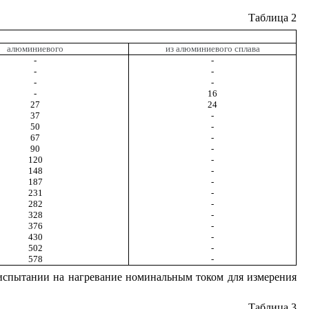
Таблица 2
алюминиевого
из алюминиевого сплава
-
-
-
-
-
-
-
16
27
24
37
-
50
-
67
-
90
-
120
-
148
-
187
-
231
-
282
-
328
-
376
-
430
-
502
-
578
-
испытании на нагревание номинальным током для измерения
Таблица 3