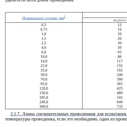
2
Номинальное сечение, мм
медного
0,5
12
0,75
16
1,0
20
1,5
26
2,5
36
4,0
50
6,0
63
10,0
86
16,0
117
25,0
155
35,0
192
50,0
240
70,0
300
95,0
365
120,0
425
150,0
480
185,0
542
240,0
640
300,0
735
2.1.7. Длина соединительных проводников для испытания
температуры проводника, если это необходимо, один из пров