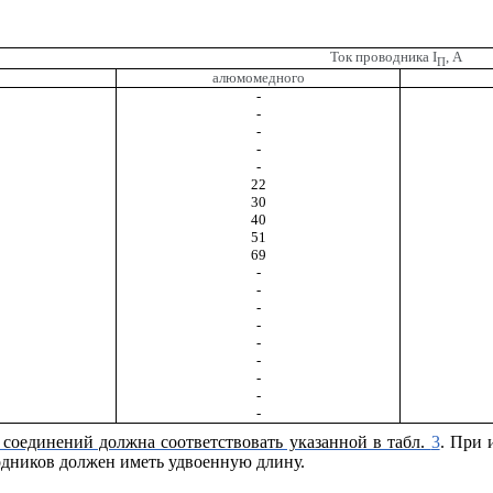
Ток проводника
I
, А
П
алюмомедного
-
-
-
-
-
22
30
40
51
69
-
-
-
-
-
-
-
-
-
 соединений должна соответствовать указанной в табл.
3
. При 
одников должен иметь удвоенную длину.