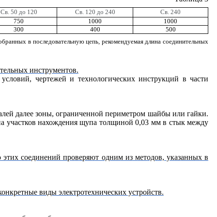
Св. 50 до 120
Св. 120 до 240
Св. 240
750
1000
1000
300
400
500
собранных в последовательную цепь, рекомендуемая длина соединительных
ительных инструментов.
х условий, чертежей и технологических инструкций в части
алей далее зоны, ограниченной периметром шайбы или гайки.
а участков нахождения щупа толщиной 0,03 мм в стык между
.
о этих соединений проверяют одним из методов, указанных в
 конкретные виды электротехнических устройств.