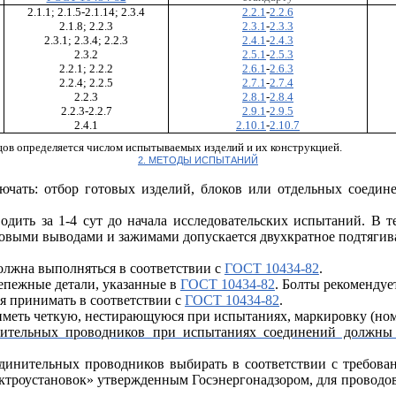
2.1.1; 2.1.5-2.1.14; 2.3.4
2.2.1
-
2.2.6
2.1.8; 2.2.3
2.3.1
-
2.3.3
2.3.1; 2.3.4; 2.2.3
2.4.1
-
2.4.3
2.3.2
2.5.1
-
2.5.3
2.2.1; 2.2.2
2.6.1
-
2.6.3
2.2.4; 2.2.5
2.7.1
-
2.7.4
2.2.3
2.8.1
-
2.8.4
2.2.3-2.2.7
2.9.1
-
2.9.5
2.4.1
2.10.1
-
2.10.7
цов определяется числом испытываемых изделий и их конструкцией.
2. МЕТОДЫ ИСПЫТАНИЙ
ючать: отбор готовых изделий, блоков или отдельных соедин
одить за 1-4 сут до начала исследовательских испытаний.
В т
довыми выводами и зажимами допускается двухкратное подтягива
должна выполняться в соответствии с
ГОСТ 10434-82
.
репежные детали, указанные в
ГОСТ 10434-82
. Болты рекоменду
я принимать в соответствии с
ГОСТ 10434-82
.
иметь четкую, нестирающуюся при испытаниях, маркировку (ном
нительных проводников при испытаниях соединений должны 
единительных проводников выбирать в соответствии с требова
ектроустановок» утвержденным Госэнергонадзором, для проводов 