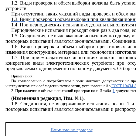
1.2. Виды проверок и объем выборки должны быть устано
устройств.
При отсутствии таких указаний виды проверок и объем вы
1.3. Виды проверок и объем выборки при квалификационн
1.4. При периодических испытаниях должны выполняться пр
Периодические испытания проводят один раз в два года, е
1.5. Соединения, не выдержавшие испытания по одному из 
повторных испытаний являются окончательными. Соединения
1.6. Виды проверок и объем выборки при типовых испы
изменения конструкции, материала или технологии изготовле
1.7. При приемо-сдаточных испытаниях должны выполня
конкретные виды электротехнических устройств; при отс
предъявляемых одновременно по одному документу. Отбор со
Примечания:
По согласованию с потребителем в зоне монтажа допускается не пр
инструментом при соблюдении технологии, установленной в
ГОСТ 10434-
2. При наличии в объеме испытаний проверки по п. 5 табл.
1
допускается
(Измененная редакция,
И
зм. №1).
1.8. Соединения, не выдержавшие испытания по пп. 1 и
повторных испытаний являются окончательными и распростр
Наименование проверок