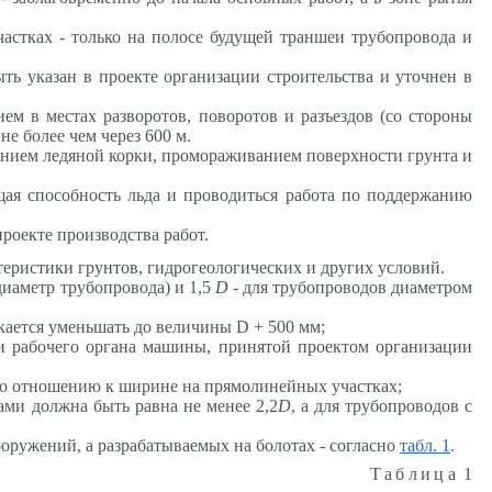
частках - только на полосе будущей траншеи трубопровода и
ть указан в проекте организации строительства и уточнен в
ем в местах разворотов, поворотов и разъездов (со стороны
е более чем через 600 м.
анием
ледяной корки,
промораживанием
поверхности грунта и
щая способность льда и проводиться работа по поддержанию
роекте производства работ.
теристики грунтов, гидрогеологических и других условий.
диаметр трубопровода) и 1,5
D
- для трубопроводов диаметром
кается уменьшать до величины
D
+ 500 мм;
 рабочего органа машины, принятой проектом организации
 по отношению к ширине на прямолинейных участках;
ми должна быть равна не менее 2,2
D
, а для трубопроводов с
оружений, а разрабатываемых на болотах - согласно
табл. 1
.
Таблица
1