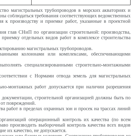
ьство магистральных трубопроводов в морских акваториях и
лжны соблюдаться требования соответствующих ведомственных
я к производству и приемке работ, указанные в проектной
ния глав
СНиП
по организации строительной: производства,
 приемку отдельных видов работ в комплексе строительства
ктированию магистральных трубопроводов.
ованными колоннами или комплексами, обеспечивающими
т выполнять специализированными строительно-монтажными
 соответствии с Нормами отвода земель для магистральных
льно-монтажных работ допускается при наличии разрешения
й документации, строительной организацией должны быть по
 от повреждений.
ва работ в пределах охранных зон и просек на трассах линий
 организаций операционный контроль их качества (по всем
право производить выборочный контроль качества всех видов
е их качество, не допускается.
водских или базовых условиях. Сооружение трубопроводов из