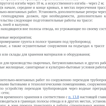
угого) изгиба через 10 м, а искусственного изгиба - через 2 м;
х (в начале, середине и конце кривых, в местах пересечения т
льно-монтажных работ. Установить дополнительные репера через 
т генподрядчик должен, при необходимости, дополнительно
тельства
следующие подготовительные работы на трассе:
а, пней и валунов;
 находящиеся вне полосы отвода, но угрожающие по своему сост
невые мероприятия;
ромерзание грунта в полосе траншеи под трубопровод;
ые, а также осушительные сооружения на подъездах к трассе и
 или склады для хранения материалов и оборудования;
и для производства сварочных, битумоплавильных и других раб
мые жилищные, санитарные и культурно-бытовые условия
работ
роительно-монтажных работ по сооружению переходов трубопров
нными бытовыми и технологическими помещениями, сооружения
 по устройству переходов трубопроводов через водные прегра
 сети;
для временного хранения в соответствии с
п. 13.8
настоящей глав
изводиться в границах полосы отвода и в других местах, устано
апа: в зоне проезда транспорта и работы строительных машин 