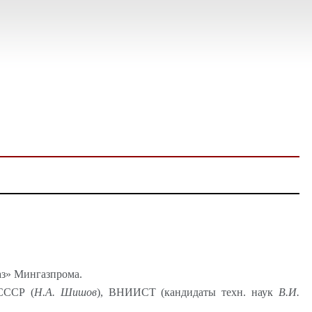
аз
»
Мингазпрома
.
СССР (
Н.А. Шишов
), ВНИИСТ (кандидаты
техн
. наук
В.И.