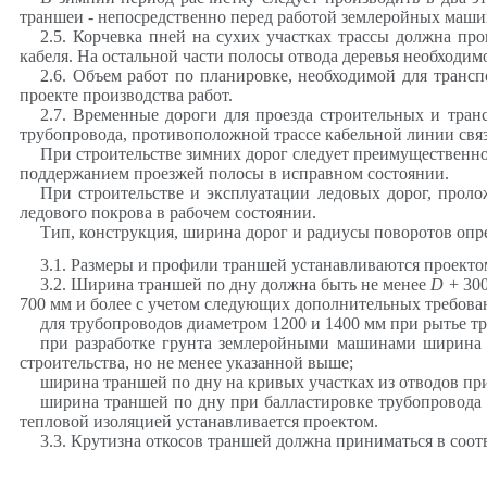
траншеи - непосредственно перед работой землеройных маши
2.5. Корчевка пней на сухих участках трассы должна пр
кабеля. На остальной части полосы отвода деревья необходим
2.6. Объем работ по планировке, необходимой для транс
проекте производства работ.
2.7. Временные дороги для проезда строительных и тра
трубопровода, противоположной трассе кабельной линии связи
При строительстве зимних дорог следует преимущественн
поддержанием проезжей полосы в исправном состоянии.
При строительстве и эксплуатации ледовых дорог, проло
ледового покрова в рабочем состоянии.
Тип, конструкция, ширина дорог и радиусы поворотов опре
3.1. Размеры и профили траншей устанавливаются проектом
3.2. Ширина траншей по дну должна быть не менее
D
+ 30
700 мм и более с учетом следующих дополнительных требова
для трубопроводов диаметром 1200 и 1400 мм при рытье тр
при разработке грунта землеройными машинами ширина 
строительства, но не
менее указанной
выше;
ширина траншей по дну на кривых участках из отводов пр
ширина траншей по дну при балластировке трубопровода
тепловой изоляцией устанавливается проектом.
3.3. Крутизна откосов траншей должна приниматься в соот