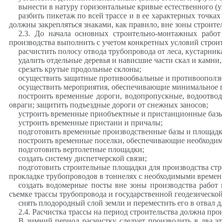
вынести в натуру горизонтальные кривые естественного (упр
разбить пикетаж по всей трассе и в ее характерных точка
должны закрепляться знаками, как правило, вне зоны строите
2.3. До начала основных строительно-монтажных рабо
производства выполнить с учетом конкретных условий
строи
расчистить полосу отвода трубопровода от леса, кустарник
удалить отдельные деревья и нависшие части
скал
и камни,
срезать крутые продольные склоны;
осуществить защитные противообвальные и противоополз
осуществить мероприятия, обеспечивающие минимальное п
построить временные дороги, водопропускные, водоотводн
овраги; защитить подъездные дороги от снежных заносов;
устроить временные
приобъектные
и пристанционные базы
устроить временные пристани и причалы;
подготовить временные производственные базы и площадк
построить временные поселки, обеспечивающие необходи
подготовить вертолетные площадки;
создать систему диспетчерской связи;
подготовить строительные площадки для производства ст
прокладке трубопроводов в тоннелях с необходимыми време
создать водомерные посты
вне зоны производства работ
съемке
трассы трубопровода и государственной геодезической
снять плодородный слой земли и переместить его в отвал 
2.4. Расчистка трассы на период строительства должна про
В зимний период расчистку следует производить в два эт