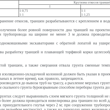
Крутизна откосов транше
I
1:0,75
1:1
1:1
1:1,25
анение откосов, траншеи разрабатываются с креплением и вод
получения более ровной поверхности дна траншей на проектн
и трубопровода на ширине не менее 3 м должна проводиться
ть одноковшовыми экскаваторами с обратной лопатой на уши
ава разработку траншей
н
плавающей торфяной корки целесооб
той траншеи, а также смерзания отвала грунта сменные тем
изоляционно-укладочной колонной должен быть указан в проект
льных в летнее время), как правило, запрещаются.
зводится до вывоза труб на трассу, а рыхление мерзлых грунто
м скального грунта буровзрывным способом переборы грунта до
грунтах следует выравнивать слоем мягкого грунта толщиной не
 более должна проводиться нивелировка дна траншеи по всей дл
х принудительного гнутья через 2 м; при сооружении трубопр
ым рельефом местности), а также на переходах через железные 