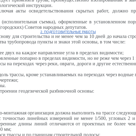
ологической инструкции.
ключая акты освидетельствования скрытых работ, должно п
 (исполнительная съемка), оформленные в установленном пор
городских) Советов народных депутатов.
2. ПОДГОТОВИТЕЛЬНЫЕ РАБОТЫ
основу для строительства и не менее чем за 10 дней до начала 
тва трубопровода пункты и знаки этой основы, в том числе:
ее двух на каждое направление угла в пределах видимости;
вленные попарно в пределах видимости, но не реже чем через 1 
ы на переходах через реки, овраги, дороги и другие естественн
доль трассы,
кроме
устанавливаемых на переходах через водные п
 чертежи;
вы.
троении геодезической разбивочной основы:
ьно-монтажная организация должна выполнить на трассе следующ
 с точностью линейных измерений не менее 1/500, угловых 2 
меренные длины линий отличаются от проектных не более чем 
0 мм;
оси трассы и по границам строительной полосы;