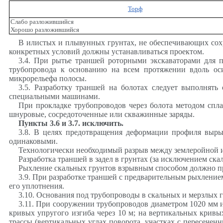
Торф
Слабо разложившийся
Хорошо разложившийся
В илистых и плывунных грунтах, не обеспечивающих сохр
конкретных условий должны устанавливаться проектом.
3.4. При рытье траншей роторными экскаваторами для 
трубопровода к основанию на всем протяжении вдоль ос
микрорельефа полосы.
3.5. Разработку траншей на болотах следует выполня
специальными машинами.
При прокладке трубопроводов через болота методом спл
шнуровые, сосредоточенные или скважинные заряды.
Пункты 3.6 и 3.7. исключить.
3.8. В целях предотвращения деформации профиля выры
одинаковыми.
Технологически необходимый разрыв между землеройной и 
Разработка траншей в задел в грунтах (за исключением ска
Рыхление скальных грунтов взрывным способом должно прои
3.9. При разработке траншей с предварительным рыхление
его уплотнения.
3.10. Основания под трубопроводы в скальных и мерзлых 
3.11. При сооружении трубопроводов диаметром 1020 мм и
кривых упругого изгиба через 10 м; на вертикальных кривы
трассы (вертикальных углах поворота, участках с пересеченн