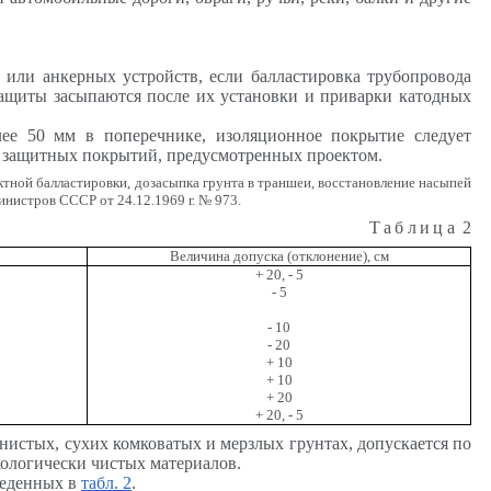
 или анкерных устройств, если балластировка трубопровода
защиты
засыпаются после их установки и приварки катодных
лее 50 мм в поперечнике, изоляционное покрытие следует
м защитных покрытий, предусмотренных проектом
.
ктной балластировки,
дозасыпка
грунта в траншеи, восстановление насыпей
нистров СССР от 24.12.1969 г. № 973.
Таблица
2
Величина допуска (отклонение),
см
+ 20, - 5
- 5
- 10
- 20
+ 10
+ 10
+ 20
+ 20, - 5
нистых, сухих комковатых и мерзлых грунтах, допускается по
кологически чистых материалов.
веденных
в
табл. 2
.