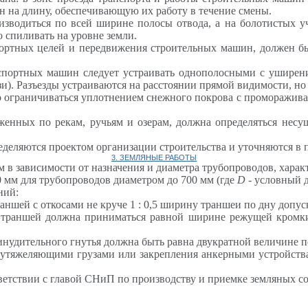
н на длину, обеспечивающую их работу в течение смены.
оизводиться по всей ширине полосы отвода, а на болотистых у
о спиливать на уровне земли.
портных целей и передвижения строительных машин, должен бы
нспортных машин следует устраивать
однополосными
с уширени
). Разъезды устраиваются на расстоянии прямой видимости, но н
о ограничиваться уплотнением снежного покрова с
проморажив
женных по рекам, ручьям и озерам, должна определяться несу
деляются проектом организации строительства и уточняются в п
3. ЗЕМЛЯНЫЕ РАБОТЫ
 в зависимости от назначения и диаметра трубопроводов, харак
0 мм для трубопроводов диаметром до 700 мм (где
D
- условный 
ний:
аншей с откосами не круче 1
:
0,5 ширину траншеи по дну допус
траншей должна приниматься равной ширине режущей кромки
инудительного гнутья должна быть равна двукратной величине
 утяжеляющими грузами или закрепления анкерными устройства
ветствии с главой
СНиП
по производству и приемке земляных со