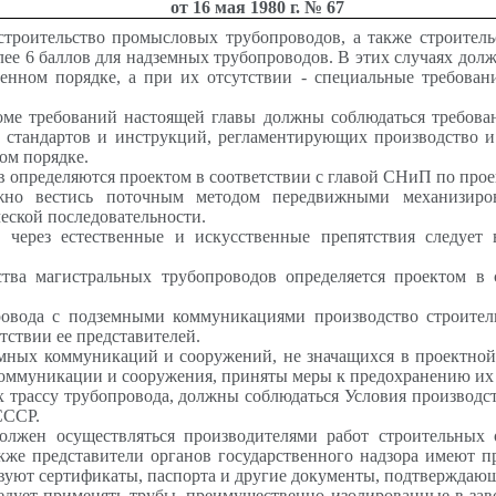
от 16 мая 1980 г. № 67
 строительство промысловых трубопроводов, а также строител
олее 6 баллов для надземных трубопроводов. В этих случаях до
нном порядке, а при их отсутствии - специальные требовани
роме требований настоящей главы должны соблюдаться требова
, стандартов и инструкций, регламентирующих производство и
ом порядке.
в определяются проектом в соответствии с главой
СНиП
по прое
олжно вестись поточным методом передвижными механизир
ческой последовательности.
в через естественные и искусственные препятствия следуе
ства магистральных трубопроводов определяется проектом в
провода с подземными коммуникациями производство строите
ствии ее представителей.
земных коммуникаций и сооружений, не значащихся в проектно
коммуникации и сооружения, приняты меры к предохранению их
 трассу трубопровода, должны соблюдаться Условия производст
СССР.
должен осуществляться производителями работ строительных
акже представители органов государственного надзора имеют 
вуют сертификаты, паспорта и другие документы, подтверждающи
ледует применять трубы, преимущественно изолированные в за