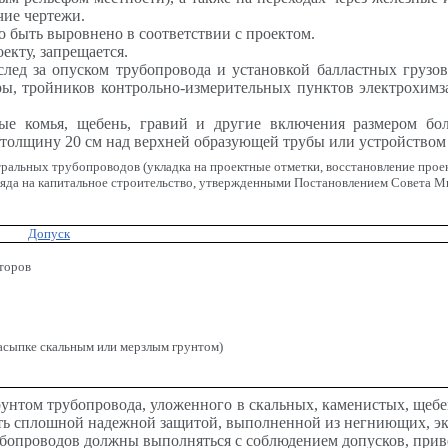
чие чертежи
.
 быть выровнено в соответствии с проектом
.
екту, запрещается
.
след за
опуском
трубопровода и установкой балластных грузов
ры, тройников контрольно-измерительных пунктов
электрохим
ые комья, щебень, гравий и другие включения размером бо
 толщину 20 см над верхней образующей трубы или устройство
ральных трубопроводов (укладка на проектные отметки, восстановление прое
ряда на капитальное строительство, утвержденными Постановлением Совета Ми
Допуск
торов
засыпке скальным или мерзлым грунтом)
унтом трубопровода, уложенного в скальных, каменистых, щебе
ять сплошной надежной защитой, выполненной из
негниющих
, э
убопроводов должны выполняться с соблюдением допусков, при