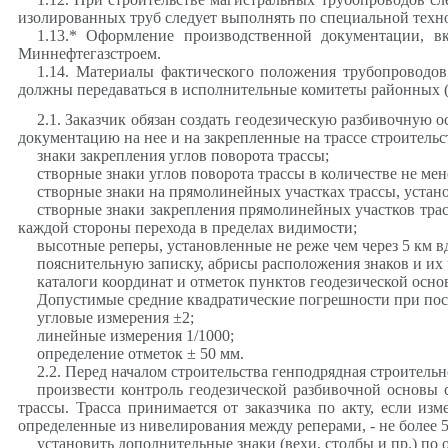
изолированных труб следует выполнять по специальной техн
1.13.* Оформление производственной документации, в
Миннефтегазстроем
.
1.14. Материалы фактического положения трубопроводов
должны передаваться в исполнительные комитеты районных (
2.1. Заказчик обязан создать геодезическую разбивочную 
документацию на нее и на
закрепленные
на трассе строительс
знаки закрепления углов поворота трассы;
створные знаки углов поворота трассы в количестве не мен
створные знаки на прямолинейных участках трассы, устано
створные знаки закрепления прямолинейных участков трасс
каждой стороны перехода в пределах видимости;
высотные реперы, установленные не реже чем через 5 км в
пояснительную записку, абрисы расположения знаков и их
каталоги координат и отметок пунктов геодезической осно
Допустимые средние
квадратические
погрешности при пос
угловые измерения
±
2;
линейные измерения 1/1000;
определение отметок ± 50 мм.
2.2. Перед началом строительства генподрядная строител
произвести контроль геодезической разбивочной основы
трассы.
Трасса принимается от заказчика по акту, если из
определенные из нивелирования между реперами, - не более 5
установить дополнительные знаки (вехи, столбы и пр.) по 