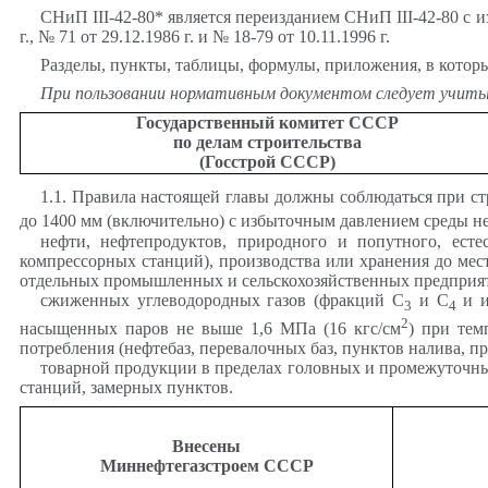
СНиП
III
-42-80* является переизданием
СНиП
III
-42-80 с 
г., № 71 от 29.12.1986 г. и № 18-79 от 10.11.1996 г.
Разделы, пункты, таблицы, формулы, приложения, в котор
При пользовании нормативным документом следует учиты
Государственный комитет СССР
по делам строительства
(Госстрой СССР)
1.1. Правила настоящей главы должны соблюдаться при с
до 1400 мм (включительно) с избыточным давлением среды не
нефти, нефтепродуктов, природного и попутного, ест
компрессорных станций), производства или хранения до мест
отдельных промышленных и сельскохозяйственных предприят
сжиженных углеводородных газов (фракций С
и С
и и
3
4
2
насыщенных паров не выше 1,6 МПа (16 кгс/см
) при тем
потребления (нефтебаз, перевалочных баз, пунктов налива, 
товарной продукции в пределах головных и промежуточны
станций, замерных пунктов.
Внесены
Миннефтегазстроем
СССР