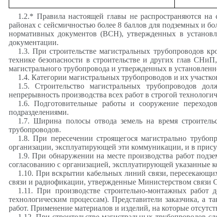
1.2.* Правила настоящей главы не распространяются на
районах с сейсмичностью более 8 баллов для подземных и б
нормативных документов (ВСН), утвержденных в установле
документации.
1.3. При строительстве магистральных трубопроводов к
технике безопасности в строительстве и
других глав
СНиП
магистрального трубопровода и утвержденных в установленн
1.4. Категории магистральных трубопроводов и их участко
1.5. Строительство магистральных трубопроводов д
непрерывность производства всех работ в строгой технологи
1.6. Подготовительные работы и сооружение переходо
подразделениями.
1.7. Ширина полосы отвода земель на время строитель
трубопроводов.
1.8. При пересечении строящегося магистрально трубо
организации, эксплуатирующей эти коммуникации, и в присут
1.9. При обнаружении на месте производства работ под
согласованию с организацией, эксплуатирующей указанные 
1.10. При вскрытии кабельных линий связи, пересекающих
связи и радиофикации, утвержденные Министерством связи 
1.11. При производстве строительно-монтажных работ 
технологическим процессам). Представители заказчика, а т
работ. Применение материалов и изделий, на которые отсутст
1.12. При строительстве магистральных трубопроводов с