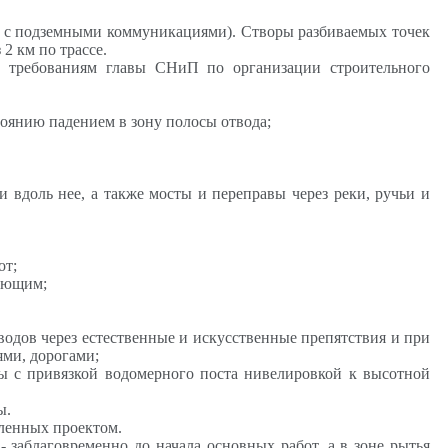
расс с подземными коммуникациями). Створы разбиваемых точек
2 км по трассе.
 к требованиям главы
СНиП
по организации строительного
оянию падением в зону полосы отвода;
 вдоль нее, а также мосты и переправы через реки, ручьи и
от;
ающим
;
одов через естественные и искусственные препятствия и при
ми, дорогами;
ды с привязкой водомерного поста нивелировкой к высотной
ы.
вленных проектом.
- заблаговременно до начала основных работ, а в зоне рытья