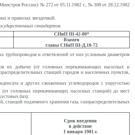
нстроя России): № 272 от 05.11.1982 г., № 308 от 28.12.1982
ах и правилах звездочкой.
государственных стандартов.
СНиП
III
-42-80*
Взамен
главы
СНиП
III
-Д.10-72
ых трубопроводов и ответвлений от них условным диаметром
онов их добычи (от головных перекачивающих насосных и
азораспределительных станций городов и населенных пунктов,
онденсата и других сжиженных углеводородов с упругостью
 (от головных перекачивающих насосных станций) до мест
устовых баз);
, станций подземного хранения газа, газораспределительных
Срок введения
в действие
1 января 1981 г.