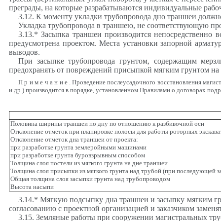
преграды, на которые разрабатываются индивидуальные рабо
3
.
12
.
К
моменту укладки трубопровода дно траншеи должно
Укладка трубопровода в траншею, не соответствующую про
3
.
13
.
* Засыпка траншеи производится непосредственно в
предусмотрена проектом
.
Места установки запорной армату
выводов
.
При засыпке трубопровода грунтом, содержащим мерзл
предохранять от повреждений присыпкой мягким грунтом на
Примечание
. Проведение
послеусадочного
восстановления магист
и др.) производится в порядке, установленном Правилами о договорах под
Половина ширины траншеи по дну по отношению к разбивочной оси
Отклонение отметок при планировке полосы для работы роторных экскава
Отклонение отметок дна траншеи от проекта:
при разработке грунта землеройными машинами
при разработке грунта буровзрывным способом
Толщина слоя постели из мягкого грунта на дне траншеи
Толщина слоя присыпки из мягкого грунта над трубой (при последующей 
Общая толщина слоя засыпки грунта над трубопроводом
Высота насыпи
3.14.* Мягкую подсыпку дна траншеи и засыпку мягким гр
согласованию с проектной организацией и заказчиком замен
3.15. Земляные работы при сооружении магистральных тр