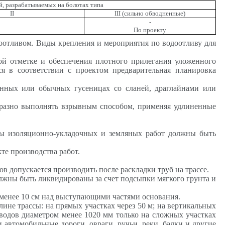
й, разрабатываемых на болотах типа
II
III
(сильно обводненные)
-
По проекту
оотливом. Виды крепления и мероприятия по водоотливу для
ой отметке и обеспечения плотного прилегания уложенного
 в соответствии с проектом предварительная планировка
ренных или обычных гусеницах со
сланей
, драглайнами или
разно выполнять взрывным способом, применяя удлиненные
пы изоляционно-укладочных и земляных работ должны быть
е производства работ.
в допускается производить после раскладки труб на трассе.
лжны быть ликвидированы за счет подсыпки мягкого грунта и
 менее 10 см над выступающими частями основания.
ине трассы: на прямых участках через 50 м; на вертикальных
оводов диаметром менее 1020 мм только на сложных участках
и автомобильные дороги, овраги, ручьи, реки, балки и другие