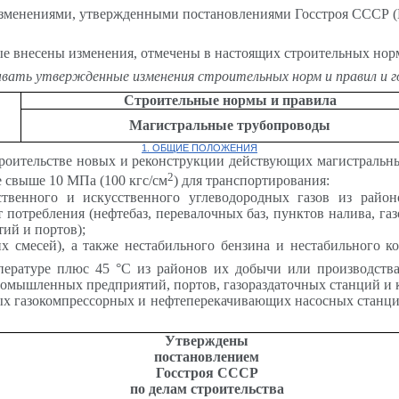
изменениями, утвержденными постановлениями Госстроя СССР (Ми
ые внесены изменения, отмечены в настоящих строительных норм
вать утвержденные изменения строительных норм и правил и 
Строительные нормы и правила
Магистральные трубопроводы
1. ОБЩИЕ ПОЛОЖЕНИЯ
троительстве новых и реконструкции действующих магистральн
2
 свыше 10 МПа (100 кгс/см
) для транспортирования:
ественного и искусственного углеводородных газов из рай
 потребления (нефтебаз, перевалочных баз, пунктов налива, г
ий и портов);
х смесей), а также нестабильного бензина и нестабильного к
пературе плюс 45
°С
из районов их добычи или производства
промышленных предприятий, портов, газораздаточных станций и к
х газокомпрессорных и нефтеперекачивающих насосных станций
Утверждены
постановлением
Госстроя СССР
по делам строительства