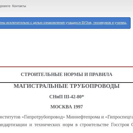
проекте
Контакты
ны исключительно с целью ознакомления учащихся ВУЗов, техникумов и училищ.
СТРОИТЕЛЬНЫЕ НОРМЫ И ПРАВИЛА
МАГИСТРАЛЬНЫЕ ТРУБОПРОВОДЫ
СНиП
III
-42-80*
МОСКВА 1997
нститутов «
Гипротрубопровод
»
Миннефтепрома
и «
Гипроспецг
изации и технических норм в строительстве Госстроя 