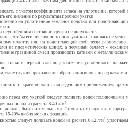
 фракций 40-70 или 25-60 мм для нижнего слоя и 10-40 мм - д
еделять с учетом коэффициента запаса на уплотнение, который 
нять его значение по результатам пробной укатки.
дственно на уплотненное земляное полотно или подстилающий
етки.
 неустойчивом состоянии грунта не допускается.
щины, чтобы его поверхность после укатки находилась не менее
ляному полотну или на подстилающий слой песка равномерно 
ками на пневматических шинах, а песчаный балласт - механи
нение гравийной смеси производить катками с металлическими 
ва этапа: в первый этап до достижения устойчивого положе
ня.
этапе служит прекращение образования волны перед катком и от
начинать от краев корыта с последующим приближением прохо
енно перед его укаткой следует поливать водой поливочными м
2
очных пород из расчета 8-40 л/м
.
и, должны быть оптимальными. Готовить их надлежит в карьера
ть 15-20% щебня мелких фракций.
2
ностью следует поливать водой из расчета 6-12 л/м
уплотняем