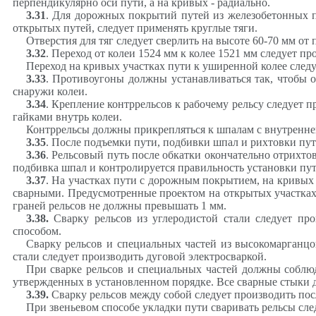
перпендикулярно оси пути, а на кривых - радиально.
3.31
. Для дорожных покрытий путей из железобетонных п
открытых путей, следует применять круглые тяги.
Отверстия для тяг следует сверлить на высоте 60-70 мм от
3.32
. Переход от колеи 1524 мм к колее 1521 мм следует пр
Переход на кривых участках пути к уширенной колее след
3.33
. Противоугоны должны устанавливаться так, чтобы о
снаружи колеи.
3.34
. Крепление контррельсов к рабочему рельсу следует 
гайками внутрь колеи.
Контррельсы должны прикрепляться к шпалам с внутренней
3.35
. После подъемки пути, подбивки шпал и рихтовки пут
3.36
. Рельсовый путь после обкатки окончательно отрихто
подбивка шпал и контролируется правильность установки пут
3.37
. На участках пути с дорожным покрытием, на кривых 
сварными. Предусмотренные проектом на открытых участках 
граней рельсов не должны превышать 1 мм.
3.38
.
Сварку рельсов из углеродистой стали следует пр
способом.
С
варку рельсов и специальных частей из высокомарганцо
стали следует производить дуговой электросваркой.
При сварке рельсов и специальных частей должны соблюд
утвержденных в установленном порядке. Все сварные стыки 
3.39
.
Сварку рельсов между собой следует производить пос
При звеньевом способе укладки пути сваривать рельсы сле