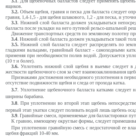
3.1
. Для щебеночных балластов следует применять щебень
ящиков.
3.2
.
Объем щебня, гравия и песка для балласта следует опр
гравия, 1,4-1,5 - для щебня шлакового, 1,2 - для песка, и уточ
3.3
. Нижний слой балласта должен укладываться непосре
балласта после укладки на него путевой рельсо-шпальной реш
Движение транспортных средств по земляному полотну при
3.4
. Нижний слой балласта должен укладываться такой тол
3.5
.
Нижний слой балласта следует распределять по зем
гладкими вальцами, гравийный балласт - самоходными кат
применяя при необходимости полив водой. Допускается уплот
(10 т и более).
3.6
.
Уплотнять нижний слой щебня в выемке следует в д
жесткости щебеночного слоя за счет взаимозаклинивания щеб
Признаками достижения необходимого уплотнения в первом 
отсутствие подвижности щебня и следа от прохода катка.
3.7
. Уплотнение щебеночного балласта катками следует 
ширины барабана.
3.8
. При уплотнении во второй этап щебень непосредств
первый этап укатки следует поливать водой лишь щебень осад
3.9
. Гравийные смеси, применяемые для балластировки пут
K
гравию, имеющему округлые формы, следует примешива
При уплотнении гравийную смесь с недостаточной ее влаж
щебня фракций 10-40 мм.