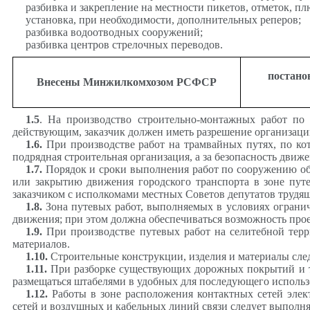
разбивка и закрепление на местности пикетов, отметок, 
установка, при необходимости, дополнительных реперов;
разбивка водоотводных сооружений;
разбивка
центров стрелочных переводов.
постано
Внесены
Минжилкомхозом
РСФСР
1.5
. На производство строительно-монтажных работ по
действующим, заказчик должен иметь разрешение организаци
1.6
.
При производстве работ на трамвайных путях, по кот
подрядная строительная организация, а за безопасность движ
1.7
.
Порядок и сроки выполнения работ по сооружению об
или закрытию движения городского транспорта в зоне пут
заказчиком с исполкомами местных Советов депутатов трудя
1.8
.
Зона путевых работ, выполняемых в условиях огранич
движения; при этом должна обеспечиваться возможность прое
1.9
.
При производстве путевых работ на селитебной тер
материалов.
1.10
.
Строительные конструкции, изделия и материалы след
1.11
.
При разборке существующих дорожных покрытий и тр
размещаться штабелями в удобных для последующего использо
1.12
.
Работы в зоне расположения контактных сетей элек
сетей и воздушных и кабельных линий связи следует выполня