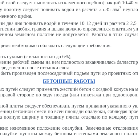
ий слой следует выполнять из каменного щебня фракций 10-40 м
2
полотну следует поливать водой из расчета 25-35 л/м
неупло
ненного щебня.
н-два дня поливать водой в течение 10-12 дней из расчета 2-2,5 
отнении щебня, гравия и шлака должно определяться опытным уп
енном земляном полотне не допускается. Работы в этих случа
 время необходимо соблюдать следующие требования:
ть сухими (с влажностью до 6%);
ечение рабочей смены на нем полностью заканчивалась балластир
средственно после отсыпки слоя.
 быть произведен послеосадочный подъем пути до проектных отм
БЕТОННЫЕ РАБОТЫ
 путей следует применять жесткий бетон с осадкой конуса на ме
 правой стороне по ходу поезда (или пикетажа при односторон
ой плиты следует обеспечивать путем придания указанного ук
нения) бетонной смеси по всей площади опалубки, соблюдая про
на полную ширину и толщину плиты отдельно по каждому пути.
ечено неизменное положение опалубки. Замеченные отклонени
 опалубки пустоты между бетоном и стенками земляного полотн