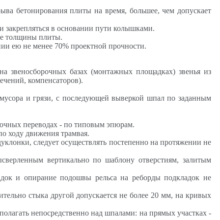
ыва бетонирования плиты на время, большее, чем допускает
 и закрепляться в основании пути колышками.
не толщины плиты.
нии ею не менее 70% проектной прочности.
на звеносборочных базах (монтажных площадках) звенья из
ечений, компенсаторов).
 мусора и грязи, с последующей выверкой шпал по заданным
лочных переводах - по типовым эпюрам.
по ходу движения трамвая.
дуклонки, следует осуществлять постепенно на протяжении не
ысверленным вертикально по шаблону отверстиям, залитым
адок и опирание подошвы рельса на реборды подкладок не
ительно стыка другой допускается не более 20 мм, на кривых
полагать непосредственно над шпалами: на прямых участках -