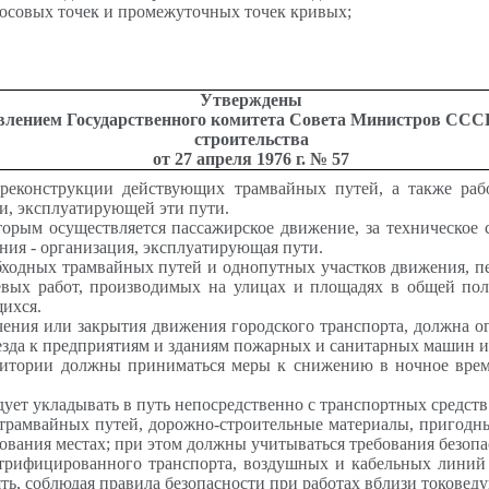
плюсовых точек и промежуточных точек кривых;
Утверждены
влением Государственного комитета Совета Министров СССР
строительства
от 27 апреля 1976 г. № 57
 реконструкции действующих трамвайных путей, а также ра
и, эксплуатирующей эти пути.
орым осуществляется пассажирское движение, за техническое с
ения - организация, эксплуатирующая пути.
ходных трамвайных путей и однопутных участков движения, п
евых работ, производимых на улицах и площадях в общей поло
щихся.
ения или закрытия движения городского транспорта, должна о
зда к предприятиям и зданиям пожарных и санитарных машин и 
ритории должны приниматься меры к снижению в ночное врем
ует укладывать в путь непосредственно с транспортных средств
амвайных путей, дорожно-строительные материалы, пригодны
вания местах; при этом должны учитываться требования безопа
трифицированного транспорта, воздушных и кабельных линий 
ть, соблюдая правила безопасности при работах вблизи токоведу