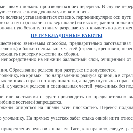
ми швами должно производиться без перерыва. В случае перер
ую ее связь с последующим участком плиты.
те должны устанавливаться отвесно, перпендикулярно оси пути
 оси пути (в плане и по вертикали) на высоте, равной полови
монолитную бетонную плиту; разрешается открывать по достиже
ПУТЕУКЛАДОЧНЫЕ РАБОТЫ
щественно звеньевым способом, предварительно заготавливая 
ешеток) и блоки специальных частей (стрелок, крестовин, перес
роходить проверку качества их сборки.
ть непосредственно на нижний балластный слой, очищенный от
ия. Сбрасывание рельсов при разгрузке не допускается.
гольнику, н
a
кривых - по направлению радиуса кривой, а в стре
 линиях - справа по ходу пикетажа, а на двухпутных - справа 
ой, к участкам рельсов и специальных частей, улаженных без по
и или костылями следует производить по предварительно в
ибание костылей запрещается.
должны опираться на шпалы всей плоскостью. Перекос подкл
о угольнику. На прямых участках забег стыка одной нити относ
прикрепления рельсов к шпалам. Тяги, как правило, следует рас