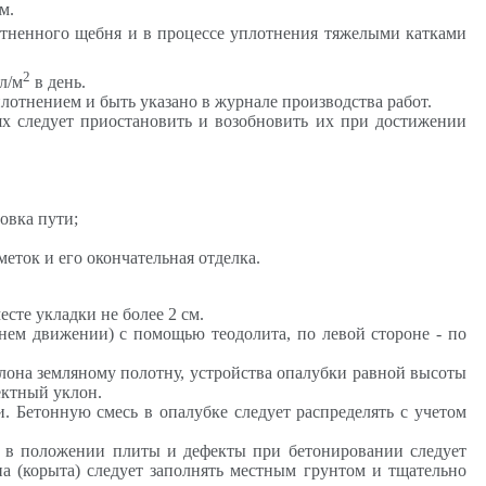
м.
тненного щебня и в процессе уплотнения тяжелыми катками
2
л/м
в день.
лотнением и быть указано в журнале производства работ.
ях следует приостановить и возобновить их при достижении
овка пути;
еток и его окончательная отделка.
сте укладки не более 2 см.
нем движении) с помощью теодолита, по левой стороне - по
лона земляному полотну, устройства опалубки равной высоты
ектный уклон.
 Бетонную смесь в опалубке следует распределять с учетом
я в положении плиты и дефекты при бетонировании следует
а (корыта) следует заполнять местным грунтом и тщательно