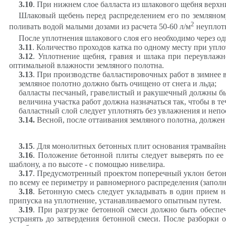
3.10
. При нижнем слое балласта из шлакового щебня верхн
Шлаковый щебень перед распределением его по земляному 
2
поливать водой малыми дозами из расчета 50-60 л/м
неуплот
После уплотнения шлакового слоя его необходимо через оди
3.11
. Количество проходов катка по одному месту при упл
3.12
. Уплотнение щебня, гравия и шлака при переувлажн
оптимальной влажности земляного полотна.
3.13
. При производстве балластировочных работ в зимнее
земляное полотно должно быть очищено от снега и льда;
балласты песчаный, гравелистый и ракушечный должны бы
величина участка работ должна назначаться так, чтобы в т
балластный слой следует уплотнять без увлажнения и непо
3.14
.
Весной, после оттаивания земляного полотна, должен
3.15
. Для монолитных бетонных плит основания трамвайных
3.16
. Положение бетонной плиты следует выверять по ее
шаблону, а по высоте - с помощью нивелира.
3.17
. Предусмотренный проектом поперечный уклон бетонн
по всему ее периметру и равномерного распределения (запол
3.18
. Бетонную смесь следует укладывать в один прием 
припуска на уплотнение, устанавливаемого опытным путем.
3.19
. При разгрузке бетонной смеси должно быть обесп
устранять до затвердения бетонной смеси. После разборки