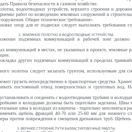
дать Правила безопасности в газовом хозяйстве.
 полотна, водоотводных устройств, верхнего строения и доро
риемке работ по возведению земляных сооружений и строительс
 сооружения. Общие технические требования».
ановке опор для ее подвески следует выполнять требования 
2
. ЗЕМЛЯНОЕ ПОЛОТНО И ВОДООТВОДНЫЕ УСТРО
Й
СТВА
ложение подземных коммуникаций в рабочей зоне должно б
ых коммуникаций в местах, не указанных в проекте, земляные 
ации.
прокладка других подземных коммуникаций в пределах трамвай
ого полотна следует засыпать грунтом, используемым для с
ежит грузить непосредственно в транспортные средства. Хранени
чивать постоянный отвод поверхностных и грунтовых вод. Н
станавливать и соединять с водоотводными трубами и колодцам
 коробками и колодцами должны быть тщательно заделаны. Швы
нтальные швы в колодцах из кирпича - тщательно заполняться ра
рименять щебень фракций 40-70 или 25-60 мм для нижнего сло
еры против повреждения и смещения дренажных труб. Щебень 
3
.
ВЕРХНЕЕ СТРОЕНИЕ ПУТИ БАЛЛАСТИРОВОЧНЫЕ
РАБОТЫ