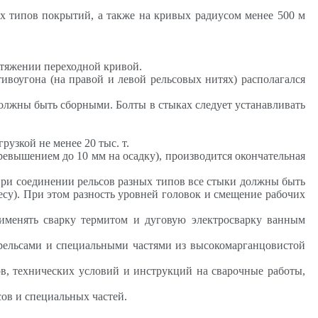
х типов покрытий, а также на кривых радиусом менее 500 м
отяжении переходной кривой.
ивоугона (на правой и левой рельсовых нитях) располагался
должны быть сборными. Болты в стыках следует устанавливать
узкой не менее 20 тыс. т.
ревышением до 10 мм на осадку), производится окончательная
 при соединении рельсов разных типов все стыки должны быть
су). При этом разность уровней головок и смещение рабочих
рименять сварку термитом и дуговую электросварку ванным
с рельсами и специальными частями из высокомарганцовистой
в, технических условий и инструкций на сварочные работы,
ов и специальных частей.