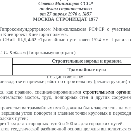
Совета Министров СССР
по делам строительства
от 27 апреля 1976 г. №57
МОСКВА СТРОЙИЗДАТ 1977
а Гипpокoммундopтpaнсом Минжилкомхоза РСФСР с участием
и Киевпроект Киевгорисполкома.
ва СНиП III-Д.4-62 «Трамвайные пути колеи 1524 мм. Правила 
С. С.
Кибизов
(Гипрокоммундортранс)
Строительные нормы и правила
Трамвайные пути
1
. ОБЩИЕ ПОЛОЖЕНИЯ
зводстве и приемке работ по строительству (реконструкции) т
ся, как правило, специализированными
строительными органи
роительство мостов, труб, подпорных стен и других сооруже
троительства трамвайных путей должны быть закреплены на мес
 вершины углов поворота и главные точки круговых и переходн
родских путей;
ез 1 км для загородных путей и 500 м - для городских путей.
нктов геодезической разбивочной основы должны выполняться с