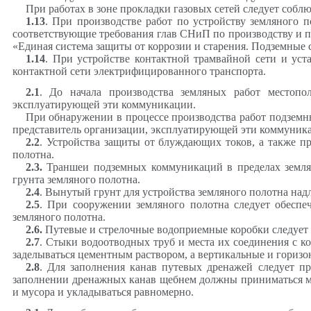
При работах в зоне прокладки газовых сетей следует соблю
1.13
. При производстве работ по устройству земляного
соответствующие требования глав СНиП по производству и п
«Единая система защиты от коррозии и старения. Подземные
1.14
. При устройстве контактной трамвайной сети и уст
контактной сети электрифицированного транспорта.
2.1
. До начала производства земляных работ местопо
эксплуатирующей эти коммуникации.
При обнаружении в процессе производства работ подземн
представитель организации, эксплуатирующей эти коммуник
2.2
. Устройства защиты от блуждающих токов, а также 
полотна.
2.3
.
Траншеи подземных коммуникаций в пределах землян
грунта земляного полотна.
2.4
. Вынутый грунт для устройства земляного полотна надл
2.5
. При сооружении земляного полотна следует обеспе
земляного полотна.
2.6
.
Путевые и стрелочные водоприемные коробки следует у
2.7
. Стыки водоотводных труб и места их соединения с
заделываться цементным раствором, а вертикальные и горизо
2.8
. Для заполнения канав путевых дренажей следует п
заполнении дренажных канав щебнем должны приниматься м
и мусора и укладываться равномерно.