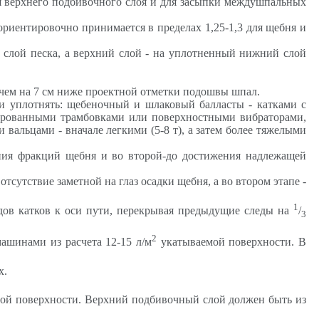
ля верхнего подбивочного слоя и для засыпки междушпальных
ориентировочно принимается в пределах 1,25-1,3 для щебня и
 слой песка, а верхний слой - на уплотненный нижний слой
 чем на 7 см ниже проектной отметки подошвы шпал.
и уплотнять: щебеночный и шлаковый балласты - катками с
зированными трамбовками или поверхностными вибраторами,
вальцами - вначале легкими (5-8 т), а затем более тяжелыми
ния фракций щебня и во второй-до достижения надлежащей
сутствие заметной на глаз осадки щебня, а во втором этапе -
1
дов катков к оси пути, перекрывая предыдущие следы на
/
3
2
ашинами из расчета 12-15 л/м
укатываемой поверхности. В
х.
ой поверхности. Верхний подбивочный слой должен быть из