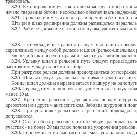
трамбовать.
3.20
. Бетонирование участков плиты между температурны
начало твердения бетона, необходимо обеспечивать надлежащ
3.21
. Прокладки в местах швов расширения в бетонной пли
Штыри в швах расширения должны размещаться параллельно
3.22
. Рабочее движение вагонов по путям, уложенным на 
3.23
. Путеукладочные работы следует выполнять преиму
скрепленных между собой рельсов и шпал (рельсо-шпальных р
Звенья и блоки перед отправкой к месту укладки должны п
3.24
. Укладку шпал и рельсов в путь следует производи
расстоянию между их осями и эпюре.
При разгрузке рельсы должны предохраняться от поврежден
3.25
. Шпалы следует укладывать на прямых участках - по у
Концы
шпал должны выравниваться по шнуру на однопутных
3.26
.
Переход от участков рельсов, уложенных с подуклонк
менее 10 м.
3.27
. Крепление рельсов к деревянным шпалам шурупам
креозотом или другим антисептиком. Забивка шурупов и подг
3.28
. При установке рельсовых скреплений подкладки 
допускаются.
3.29
. Стыки обеих рельсовых нитей следует располагать п
участках - не более 20 мм плюс половина укорочения рельсов.
3.30
.
Поперечные путевые тяги надлежит устанавливать до 