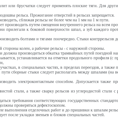
лит или брусчатки следует применять плоские тяги. Для други
 подошвы рельса. Прожигание отверстий в рельсах запрещается.
оизводить, сближая рельсы не более чем на 1 мм на 1 м пути.
ует производить путем смещения внутреннего рельса на всем пр
ни прилегали к боковой поверхности шпал, а зуб каждого прот
производить болтами и тягами поочередно. Стыки контррельсов 
 стороны колеи, а рабочие рельсы - с наружной стороны.
и должна производиться обкатка трамвайных путей поездной нагр
вывается, устанавливается на отметки продольного профиля (с п
и,
участках, в специальных частях, в пределах переездов, а также
пути сборные стыки следует располагать между шпалами (на ве
оизводить электроконтактным способом. Допускается также п
вистой стали, а также сварку рельсов из углеродистой стали 
аться требования соответствующих государственных стандарто
должны проверяться дефектоскопом.
ле выполнения отделочных работ и до пришивки к шпалам рельс
дует после укладки звеньев и блоков специальных частей.