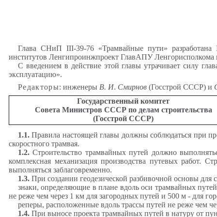
Глава СНиП III-39-76 «Трамвайные пути» разработан
институтов Ленгипроинжпроект ГлавАПУ Ленгорисполкома 
С введением в действие этой главы утрачивает силу гла
эксплуатацию».
Редакторы
: инженеры
В. И
.
Смирнов
(Госстрой СССР) и
Государственный комитет
Сов
е
та Министров СССР по делам строительства
(Госстрой СССР)
1.1
.
Правила настоящей главы должны соблюдаться при прои
скоростного трамвая.
1.2
.
Строительство трамвайных путей должно выполнять
комплексная механизация производства путевых работ. Ст
выполняться заблаговременно.
1.3
.
При создании геодезической разбивочной основы для с
знаки, определяющие в плане вдоль оси трамвайных путей
не реже чем через 1 км для загородных путей и 500 м - для го
реперы, расположенные вдоль трассы путей не реже чем чер
1.4
.
При выносе проекта трамвайных путей в натуру от пу