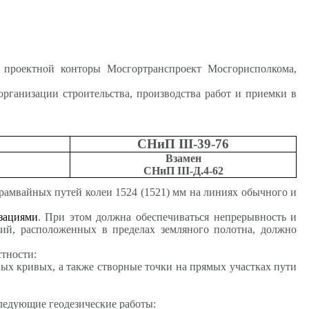
 проектной конторы Мосгортранспроект Мосгорисполкома,
организации строительства, производства работ и приемки в
СНиП III-39-76
Взамен
СНиП III-Д.4-62
рамвайных путей колеи 1524 (1521) мм на линиях обычного и
зациями
. При этом должна обеспечиваться непрерывность и
ний, расположенных в пределах земляного полотна, должно
тности:
ых кривых, а также створные точки на прямых участках пути
ледующие геодезические работы: