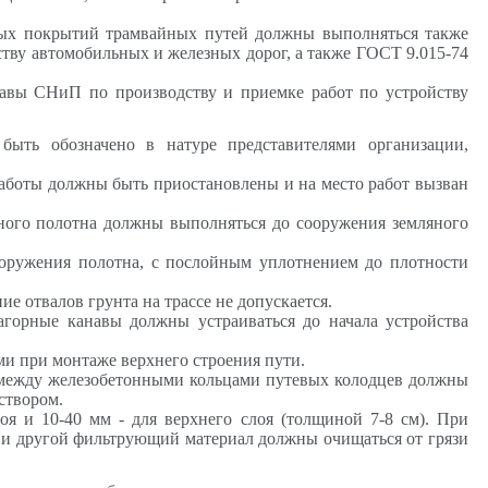
жных покрытий трамвайных путей должны выполняться также
тву автомобильных и железных дорог, а также ГОСТ 9.015-74
главы СНиП по производству и приемке работ по устройству
ыть обозначено в натуре представителями организации,
работы должны быть приостановлены и на место работ вызван
ного полотна должны выполняться до сооружения земляного
ооружения полотна, с послойным уплотнением до плотности
е отвалов грунта на трассе не допускается.
агорные канавы должны устраиваться до начала устройства
и при монтаже верхнего строения пути.
 между железобетонными кольцами путевых колодцев должны
створом.
я и 10-40 мм - для верхнего слоя (толщиной 7-8 см). При
и другой фильтрующий материал должны очищаться от грязи