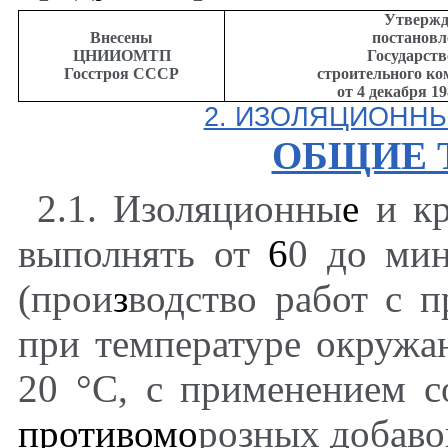
Утверж
Внесены
постановл
ЦНИИОМТП
Государств
Госстроя СССР
строительного к
от 4 декабря 19
2. ИЗОЛЯЦИОННЫ
ОБЩИЕ 
2.1. Изоляционны
е
и кр
выполнять от
6
0 до ми
(прои
з
водство работ с 
при температуре окружа
20
°
С, с применением с
противомо
розных добаво