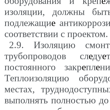
оборудования и креп
е
изоляции, должны быт
подлежащи
е
антикорроз
соответствии с проектом.
2.9. Изоляцию смонт
трубопроводов сл
е
ду
е
постоянного закр
е
пл
е
н
Теплоизоляцию оборуд
местах, труднодоступн
выполнять полностью до