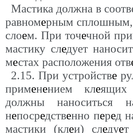
Мастика должна в соотв
равном
е
рным сплошным,
сло
е
м. При точ
е
чной при
мастику сл
е
дует наноси
м
е
стах расположения отв
2.15. При устройств
е
ру
прим
е
н
е
нием кл
е
ящих 
должны наноситься
н
е
поср
е
дств
е
нно п
е
р
е
д н
мастики (кл
е
и) сл
е
ду
е
т