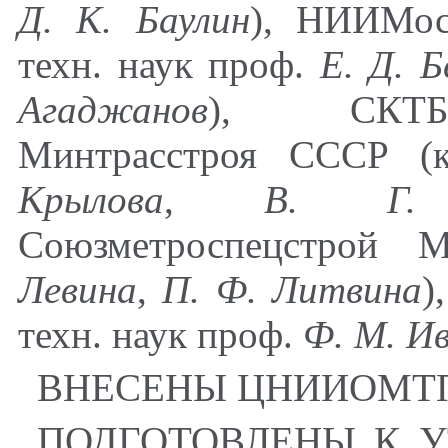
Д. К. Баулин
), НИИМос
техн. наук проф.
Е. Д. Б
Агаджанов
), СКТБ Г
Минтрасстроя СССР (
Крылова
,
В. Г. 
Союзметроспецстрой 
Левина
,
П. Ф. Литвина
)
техн. наук проф.
Ф. М. И
ВНЕСЕНЫ ЦНИИОМТП Г
ПОДГОТОВЛЕНЫ К У