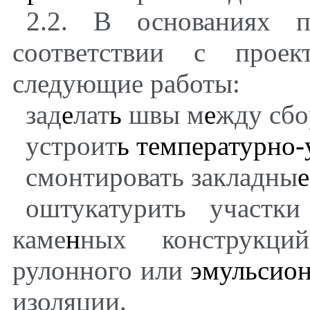
2.2. В основаниях 
соответствии с прое
следующие работы:
зад
е
лат
ь
швы м
е
жду сб
устроит
ь
температурно-
смонтировать закладны
е
оштукатурить участки
каме
н
ных конструкци
рулонного или
эмульсио
изоляции.