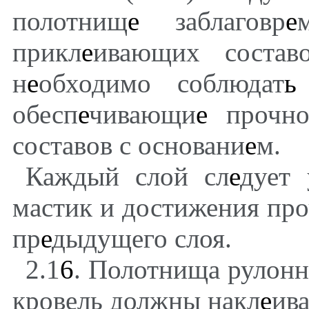
полотнищ
е
заблаговр
е
прикл
е
ивающих состав
н
е
обходимо соблюдат
ь
обесп
е
чивающи
е
прочн
составов с основани
е
м.
Каждый слой сл
е
дует 
мастик и достижения про
пр
е
дыдущего слоя.
2.1
6
. Полотнища рулонн
кровель должны накл
е
ива