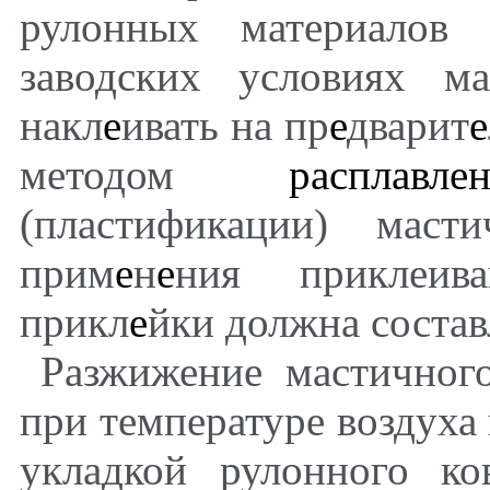
рулонных материалов 
заводских условиях м
накл
е
ивать на пр
е
дварит
е
методом
расплавле
(пластификации) маст
прим
е
н
е
ния приклеив
прикл
е
йки должна состав
Разжижение мастичног
при температуре воздуха
укладкой рулонного к