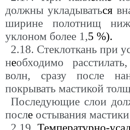
должны укладывать
ся
вн
ширине полотнищ ниж
уклоном более 1,
5
%).
2.18. Стеклоткань при у
н
е
обходимо расстилать
волн, сразу после на
покрывать мастикой тол
Последующие слои дол
посл
е
остывания мастики
2.19.
Температурно-уса