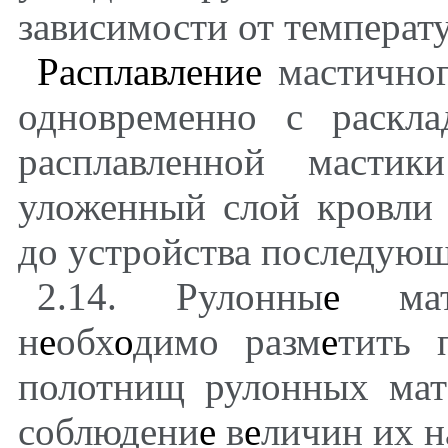
зависимости от темпера
Расплавление
мастичног
одновременно с раскла
расплавленной масти
уложенный слой кровли 
до устройства последующ
2.14. Рулонны
е
ма
н
е
обх
о
димо разм
е
тить 
полотнищ рулонных мат
соблюдени
е
в
е
личин их н