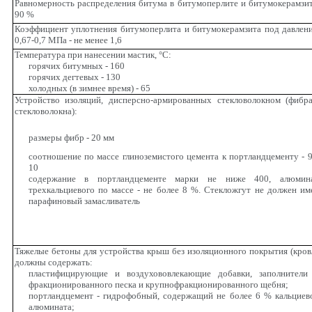
Равномерность распределения битума в битумоперлите и битумокерамзит
90 %
Коэффициент уплотнения битумоперлита и битумокерамзита под давлен
0,67-0,7 МПа - не менее 1,6
Температура при нанесении мастик,
°
С:
горячих битумных - 160
горячих дегтевых - 130
холодных (в зимнее время) - 65
Устройство изоляций, дисперсно-армированных стекловолокном (фибр
стекловолокна):
размеры фибр - 20 мм
соотношение по массе глиноземистого цемента к портландцементу - 9
10
содержание в портландцементе марки не ниже 400, алюмин
трехкальциевого по массе - не более 8 %. Стекложгут не должен им
парафиновый замасливатель
Тяжелые бетоны для устройства крыш без изоляционного покрытия (кров
должны содержать:
пластифицирующие и воздухововлекающие добавки, заполнители
фракционированного песка и крупнофракционированного щебня;
портландцемент - гидрофобный, содержащий не более 6 % кальциев
алюмината;