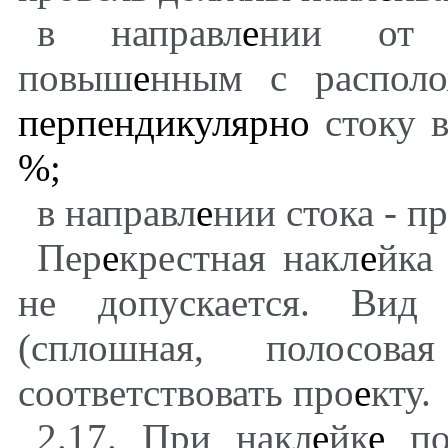
в направл
е
нии от 
повыш
е
нным с распол
перпендикулярно
стоку 
%;
в направл
е
нии стока - п
Пер
е
крестная накл
е
йка
не допускается. Вид
(сплошная, полосов
соответствовать про
е
кту.
2.17. При накл
е
йк
е
по