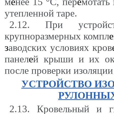
м
е
нее 15
°
С, пер
е
мотать 
утепленной таре.
2.12. При устрой
крупноразмерных компл
е
з
аводских условиях кров
панел
е
й крыши и их о
после проверки изоляци
УСТРОЙСТВО ИЗО
РУЛОННЫ
2.13. Кровельный и 