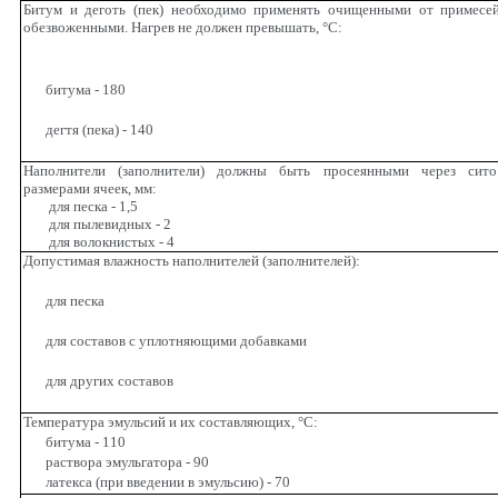
Битум и деготь (пек) необходимо применять очищенными от примесе
обезвоженными. Нагрев не должен превышать,
°
С:
битума - 180
дегтя (пека) - 140
Наполнители (заполнители) должны быть просеянными через сит
размерами ячеек, мм:
для песка - 1,5
для пылевидных - 2
для волокнистых - 4
Допустимая влажность наполнителей (заполнителей):
для песка
для составов с уплотняющими добавками
для других составов
Температура эмульсий и их составляющих,
°
С:
битума - 110
раствора эмульгатора - 90
латекса (при введении в эмульсию) - 70