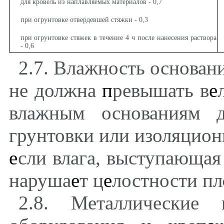
для кровель из наплавляемых материалов - 0,7
при огрунтовке отвердевшей стяжки - 0,3
при огрунтовке стяжек в течение 4 ч после нанесения раствора
- 0,6
2.7. Влажность основан
не должна
п
ревышать в
е
влажным основаниям д
грунтовки или изоляцио
е
сли влага, выступающая
наруша
е
т ц
е
лостности пл
2.8. Металлические 