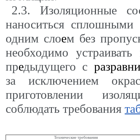
2.3. Изоляционные с
наноситься сплошными
одним сло
е
м без пропус
необходимо устраивать
пр
е
дыдущего с
разравн
за исключением окра
приготовлении изоля
соблюдать требования
таб
Технические требования